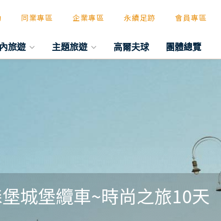
動
同業專區
企業專區
永續足跡
會員專區
內旅遊
主題旅遊
高爾夫球
團體總覽
堡城堡纜車~時尚之旅10天