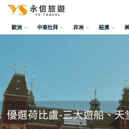
歐洲
中東杜拜
非洲
紐澳
優選荷比盧-三大遊船、天