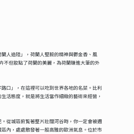
荷蘭人造陸」，荷蘭人堅毅的精神與鬱金香、風
花卉不但妝點了荷蘭的美麗，為荷蘭賺進大筆的外
字路口」，在這裡可以吃到世界各地的名菜。比利
的生活態度，就是將生活當作細緻的藝術來經營，
紀。從城區俯覧著整片壯闊河谷時，你一定會被週
城區內，處處散發著一股高雅的歐洲氣息。位於市