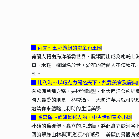
█ 荷蘭～五彩繽紛的鬱金香王國
荷蘭人藉由海洋稱霸世界，脫穎而出成為叱吒七
車、木鞋一樣聞名於世。愛花的荷蘭人不僅種花，
匯。
█ 比利時～以巧克力聞名天下，熱愛美食及慶典
有歐洲首都之稱，是歐洲聯盟、北大西洋公約組
時人最愛的則是一杯啤酒、一大包洋芋片就可以
邀請你來體略比利時的生活美學。
█ 盧森堡～歐洲最迷人的，中古世紀富裕小國
壯碩的舊碉堡、矗立的厚城牆，將此矗立於河谷
圍的翠綠山林與清澈溪流所吸引。美麗的景觀背