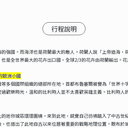
行程說明
海的強國。而海洋也是荷蘭最大的敵人。荷蘭人說「上帝造海，
也是全世界最大的花卉出口國，全球2/3的花卉由荷蘭輸出。
的歐洲小國
織等多個國際組織的總部所在地。首都布魯塞爾被譽為「世界十
度過歡樂時光，溫和的比利時人並不太喜歡英雄主義。比利時人
上的迷你城區環環圍繞。來到此地，感覺自己彷彿踏入了中古世
後，也道出了此地自古以來位居著重要的戰略地理位置。散布於