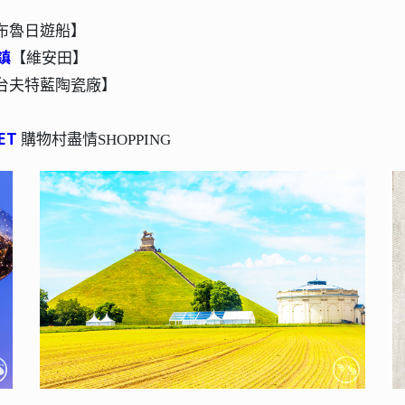
布魯日遊船】
鎮
【維安田】
台夫特藍陶瓷廠】
ET
購物村盡情SHOPPING