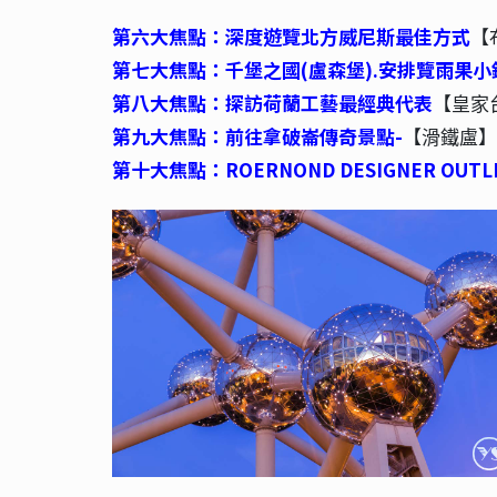
第六大焦點：深度遊覽北方威尼斯最佳方式
【
第七大焦點：千堡之國(盧森堡).安排覽雨果小
第八大焦點：探訪荷蘭工藝最經典代表
【皇家
第九大焦點：前往拿破崙傳奇景點-
【滑鐵盧】
第十大焦點：ROERNOND DESIGNER OUTL