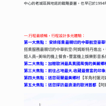
中心的老城區與地底的戰略要塞，也早已於199
一.行程最順暢，行程設計多元體驗：
第一大焦點： 安排搭乘最親切的中華航空豪華
搭乘服務最親切的中華航空/阿姆斯特丹進出
姐人員+美味的機上餐食+豐富機上娛樂影音
第二大焦點：加贈歐洲最具異國風情的美麗鄉
第三大焦點：前往占地最大.收藏最豐富的印象
第四大焦點：送您荷蘭最美鄉村
【羊角村運河
第五大焦點：送您探訪最浪漫的歐洲首都
【阿