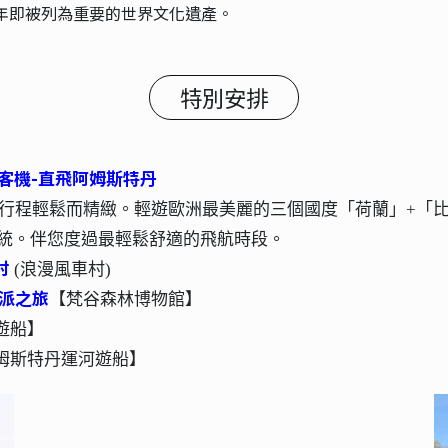
4年即被列為重要的世界文化遺產。
特別安排
客機-直飛阿姆斯特丹
，行程輕鬆而精緻。輕遊歐洲最美麗的三個國度「荷蘭」+「
系統。伴您度過最輕鬆舒適的飛航時段。
村
(浪漫風車村)
派之旅
【梵谷森林博物館】
遊船】
姆斯特丹運河遊船】