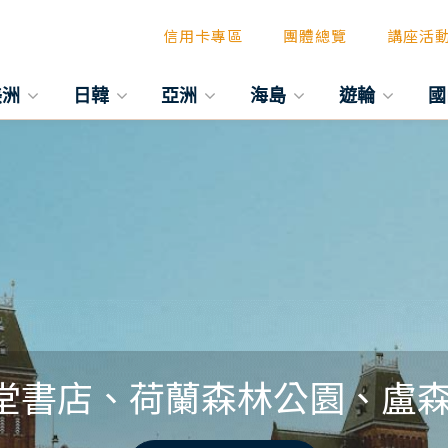
信用卡專區
團體總覽
講座活
美洲
日韓
亞洲
海島
遊輪
國
堂書店、荷蘭森林公園、盧森