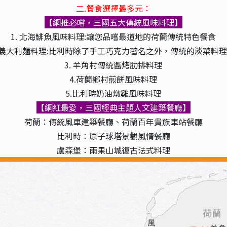
二.餐食選擇最多元：
【
網推必嚐，三國五
大傳統風味料理】
1. 北海鯡魚風味料理:讓您品嚐最道地的荷蘭傳統特色餐食
菜義大利麵料理:比利時除了手工巧克力著名之外，傳統的淡菜料
3. 羊角村傳統醬烤肋排料理
4.荷蘭鄉村煎餅風味料理
5.比利時奶油燉雞風味料理
【網紅最愛，三國經典主題人文建築餐廳】
荷蘭：傳統風車建築餐廳、荷蘭百年貴族車站餐廳
比利時：原子球塔景觀風情餐廳
盧森堡：雨果山城復古法式料理