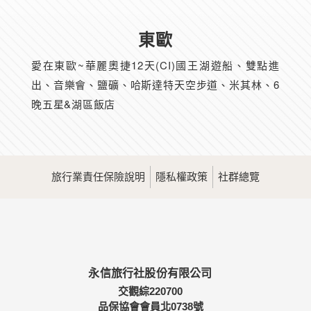
東歐
愛在東歐~華麗奧捷12天(CI)國王湖遊船、雙點進
出、音樂會、鹽礦、哈斯達特天空步道、米其林、6
晚五星&湖區飯店
旅行業責任保險說明
隱私權政策
社群總覽
永信旅行社股份有限公司
交觀綜220700
品保協會會員北0738號