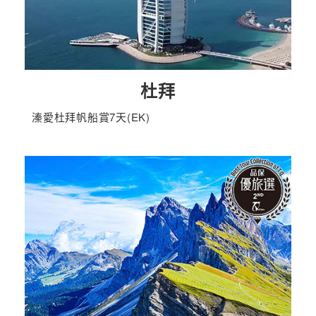
杜拜
溱愛杜拜帆船賞7天(EK)