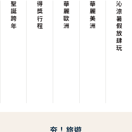
聖誕跨年
得獎行程
華麗歐洲
華麗美洲
沁涼暑假放肆玩
夯！旅遊