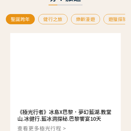
聖誕跨年
健行之旅
樂齡漫遊
遊獵探險
《極光行者》冰島X巴黎．夢幻藍湖.教堂
山.冰健行.藍冰洞探秘.巴黎饗宴10天
查看更多極光行程 >