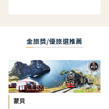
金旅獎/優旅選推薦
蒙貝