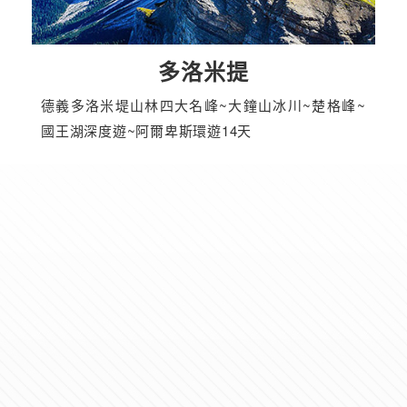
多洛米提
德義多洛米堤山林四大名峰~大鐘山冰川~楚格峰~
國王湖深度遊~阿爾卑斯環遊14天