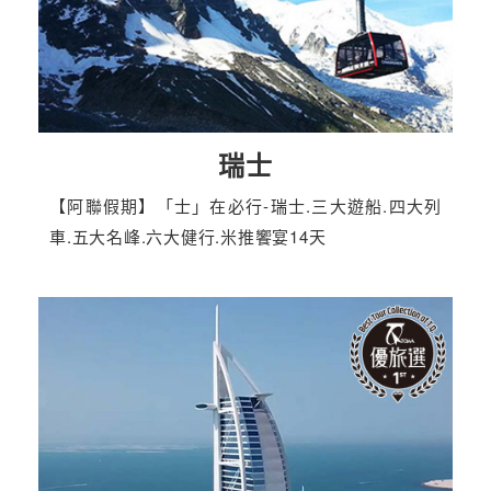
瑞士
【阿聯假期】「士」在必行-瑞士.三大遊船.四大列
車.五大名峰.六大健行.米推饗宴14天