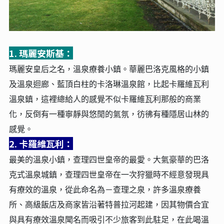
1. 瑪麗安斯基：
瑪麗安皇后之名，溫泉療養小鎮。華麗巴洛克風格的小鎮
及溫泉迴廊、藍頂白柱的卡洛琳溫泉館，比起卡羅維瓦利
溫泉鎮，這裡總給人的感覺不似卡羅維瓦利那般的商業
化，反倒有一種寧靜與悠閒的氣氛，彷彿有種隱居山林的
感覺。
2. 卡羅維瓦利：
最美的溫泉小鎮，查理四世皇帝的最愛。大氣豪華的巴洛
克式溫泉城鎮，查理四世皇帝在一次狩獵時不經意發現具
有療效的溫泉，從此命名為－查理之泉，許多溫泉療養
所、高級飯店及商家皆沿著特普拉河起建，因其物價合宜
與具有療效溫泉聞名而吸引不少旅客到此駐足，在此喝溫