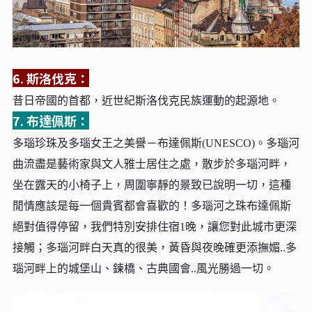
6. 斯洛伐克：
昔日帝國的首都，近世紀斯洛伐克民族運動的起源地。
7. 布達佩斯：
多瑙珍
珠及多瑙女王之美譽－布達佩斯(UNESCO)。多瑙河
曲流盡是藝術家與文人雅士居住之處，散步於多瑙河畔，
坐在露天的小椅子上，周圍寧靜的景致已說明一切，這種
閒情應該是每一個貴賓都會喜歡的！多瑙河之珠布達佩斯
絕對值得停留，我們特別安排住宿1晚，讓您對此城市更深
接觸；多瑙河畔白天真的很美，黃昏與夜晚確更添撫媚..多
瑙河畔上的城堡山、鍊橋、古典國會..風光勝過一切。