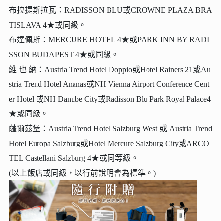
布拉提斯拉瓦：RADISSON BLU或CROWNE PLAZA BRA
TISLAVA 4★或同級。
布達佩斯：MERCURE HOTEL 4★或PARK INN BY RADI
SSON BUDAPEST 4★或同級。
維 也 納：Austria Trend Hotel Doppio或Hotel Rainers 21或Au
stria Trend Hotel Ananas或NH Vienna Airport Conference Cent
er Hotel 或NH Danube City或Radisson Blu Park Royal Palace4
★或同級。
薩爾茲堡：Austria Trend Hotel Salzburg West 或 Austria Trend
Hotel Europa Salzburg或Hotel Mercure Salzburg City或ARCO
TEL Castellani Salzburg 4★或同等級。
(以上飯店或同級，以行前說明會為標準。)