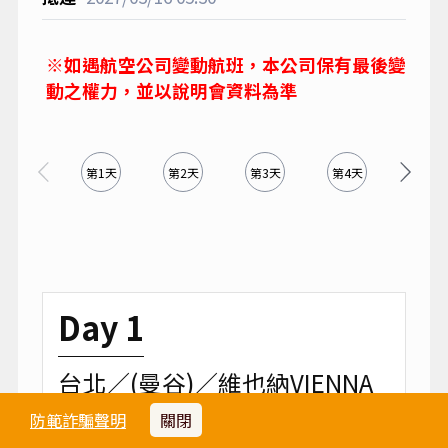
※如遇航空公司變動航班，本公司保有最後變
動之權力，並以說明會資料為準
第1天
第2天
第3天
第4天
第5天
Day 1
台北／(曼谷)／維也納VIENNA
【奧地利】
防範詐騙聲明
關閉