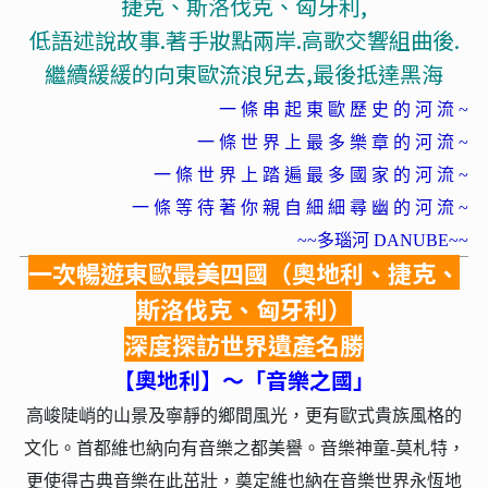
捷克、斯洛伐克、匈牙利,
低語述說故事.著手妝點兩岸.高歌交響組曲後.
繼續緩緩的向東歐流浪兒去,最後抵達黑海
一 條 串 起 東 歐 歷 史 的 河 流 ~
一 條 世 界 上 最 多 樂 章 的 河 流 ~
一 條 世 界 上 踏 遍 最 多 國 家 的 河 流 ~
一 條 等 待 著 你 親 自 細 細 尋 幽 的 河 流 ~
~~多瑙河 DANUBE~~
一次暢遊東歐最美四國（奧地利、捷克、
斯洛伐克、匈牙利）
深度探訪世界遺產名勝
【奧地利】～「音樂之國」
高峻陡峭的山景及寧靜的鄉間風光，更有歐式貴族風格的
文化。首都維也納向有音樂之都美譽。音樂神童-莫札特，
更使得古典音樂在此茁壯，奠定維也納在音樂世界永恆地