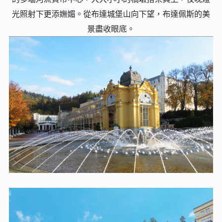
光照射下更添嫵媚。從布達城堡山向下望，布達佩斯的美
景盡收眼底。