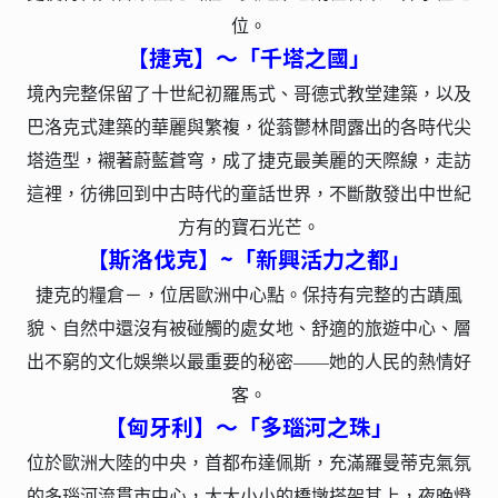
位。
【捷克】～「千塔之國」
境內完整保留了十世紀初羅馬式、哥德式教堂建築，以及
巴洛克式建築的華麗與繁複，從蓊鬱林間露出的各時代尖
塔造型，襯著蔚藍蒼穹，成了捷克最美麗的天際線，走訪
這裡，彷彿回到中古時代的童話世界，不斷散發出中世紀
方有的寶石光芒。
【斯洛伐克】~「新興活力之都」
捷克的糧倉－，位居歐洲中心點。保持有完整的古蹟風
貌、自然中還沒有被碰觸的處女地、舒適的旅遊中心、層
出不窮的文化娛樂以最重要的秘密——她的人民的熱情好
客。
【匈牙利】～「多瑙河之珠」
位於歐洲大陸的中央，首都布達佩斯，充滿羅曼蒂克氣氛
的多瑙河流貫市中心，大大小小的橋墩搭架其上，夜晚燈