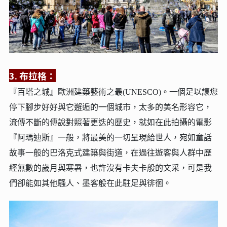
3. 布拉格：
『百塔之城』歐洲建築藝術之最(UNESCO)。
一個足以讓您
停下腳步好好與它邂逅的一個城市，太多的美名形容它，
流傳不斷的傳說對照著更迭的歷史，就如在此拍攝的電影
『阿瑪迪斯』一般，將最美的一切呈現給世人，宛如童話
故事一般的巴洛克式建築與街道，在過往遊客與人群中歷
經無數的歲月與寒暑，也許沒有卡夫卡般的文采，可是我
們卻能如其他騷人、墨客般在此駐足與徘徊。