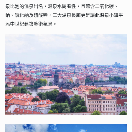
泉比泡的溫泉出名，溫泉水屬鹼性，且薀含二氧化碳、
鈉、氯化納及硫酸鹽，三大溫泉長廊更是讓此溫泉小鎮平
添中世紀建築藝術氣息。