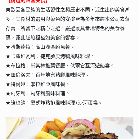
【精選的四國美食】
東歐因各民族的生活習性之與歷史不同，泛生出的美食甚
多，其食材的選用與菜色的安排皆為多年來經本公司去蕪
存菁，所留下之精心之選，嚴選最具當地特色的美食餐
廳，讓此趟旅程猶如美食的饗宴。
★哈斯達特：高山湖區鱒魚餐。
★卡羅維瓦利：捷克脆皮烤鴨風味料理
。
★布拉格：米其林推薦餐廳、伏爾它瓦河遊船宴。
★庫倫洛夫：百年地窖豬腳風味料理。
★特爾趣：摩拉維亞風味餐。
★匈牙利：匈牙利風味料理。
★維也納：奧式炸豬排風味料理+沙河蛋糕。