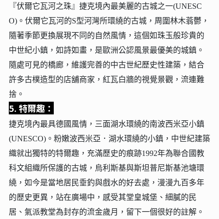
『伏爾它瓦河之珠』捷克境內最美麗的古城之一(UNESC
O)。伏爾它瓦河的S型河灣所環繞的古城，周圍林木蓊鬱，
隨著季節更換展現不同的自然風情，這個如珠玉般珍貴的
中世紀小鎮，如詩如畫，是歐洲公認風景最優美的城鎮。
隨處可見的橋廊，維護完善的中古世紀歷史性建築，結合
許多古樸造型的店舖商家，紅瓦白牆的視覺景觀，流連難
捨。
5. 特爾趣：
捷克境內最具德國風情，三面湖水環繞的南波西米亞小鎮
(UNESCO)。粉嫩波西米亞．湖水環繞的小鎮，中世紀建築
織就出獨特的特爾趣，充滿歷史的痕跡1992年為聯合國教
科文組織所保護的古城，烏利斯基與斯坦普尼斯基池塘環
繞，如今是當地居民垂釣與戲水的好去處，漫漫九百多年
的歷史更異，站在廣場中，感受其堂皇城堡、細膩的民
居、氣派教堂為封存的流金歲月，留下一個很好的註解。