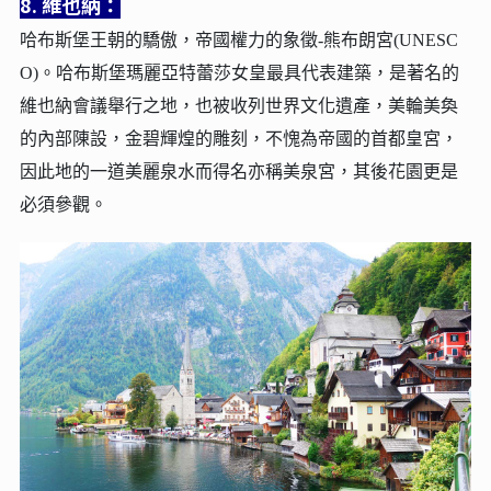
8. 維也納：
哈布斯堡王朝的驕傲，帝國權力的象徵-熊布朗宮(UNESC
O)。
哈布斯堡瑪麗亞特蕾莎女皇最具代表建築，是著名的
維也納會議舉行之地，也被收列世界文化遺產，美輪美奐
的內部陳設，金碧輝煌的雕刻，不愧為帝國的首都皇宮，
因此地的一道美麗泉水而得名亦稱美泉宮，其後花園更是
必須參觀。