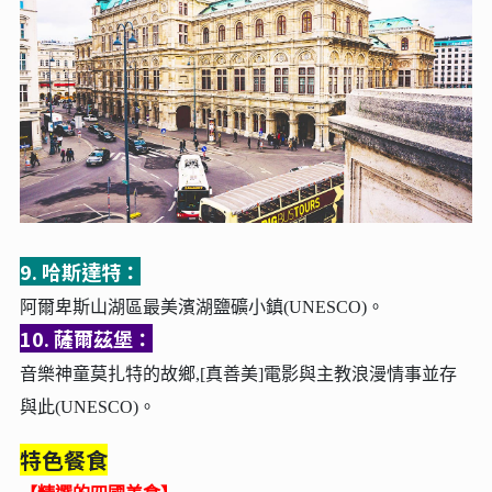
9. 哈斯達特：
阿爾卑斯山湖區最美濱湖鹽礦小鎮(UNESCO)。
10. 薩爾茲堡：
音樂神童莫扎特的故鄉,[真善美]電影與主教浪漫情事並存
與此(UNESCO)。
特色餐食