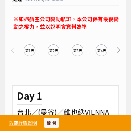
※如遇航空公司變動航班，本公司保有最後變
動之權力，並以說明會資料為準
第1天
第2天
第3天
第4天
第5天
Day 1
台北／(曼谷)／維也納VIENNA
【奧地利】
防範詐騙聲明
關閉