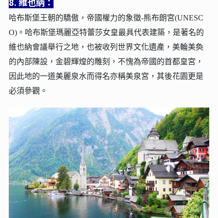
8. 維也納：
哈布斯堡王朝的驕傲，帝國權力的象徵-熊布朗宮(UNESC
O)。
哈布斯堡瑪麗亞特蕾莎女皇最具代表建築，是著名的
維也納會議舉行之地，也被收列世界文化遺產，美輪美奐
的內部陳設，金碧輝煌的雕刻，不愧為帝國的首都皇宮，
因此地的一道美麗泉水而得名亦稱美泉宮，其後花園更是
必須參觀。