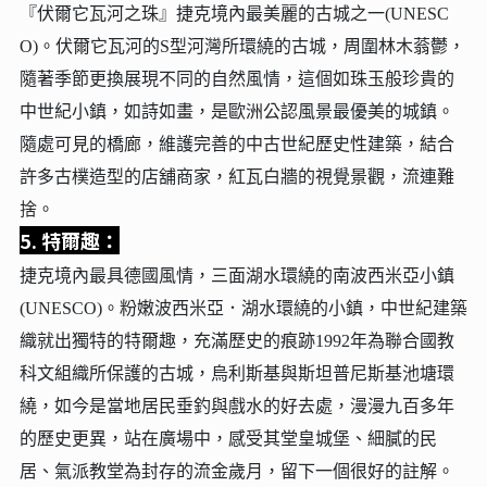
『伏爾它瓦河之珠』捷克境內最美麗的古城之一(UNESC
O)。伏爾它瓦河的S型河灣所環繞的古城，周圍林木蓊鬱，
隨著季節更換展現不同的自然風情，這個如珠玉般珍貴的
中世紀小鎮，如詩如畫，是歐洲公認風景最優美的城鎮。
隨處可見的橋廊，維護完善的中古世紀歷史性建築，結合
許多古樸造型的店舖商家，紅瓦白牆的視覺景觀，流連難
捨。
5. 特爾趣：
捷克境內最具德國風情，三面湖水環繞的南波西米亞小鎮
(UNESCO)。粉嫩波西米亞．湖水環繞的小鎮，中世紀建築
織就出獨特的特爾趣，充滿歷史的痕跡1992年為聯合國教
科文組織所保護的古城，烏利斯基與斯坦普尼斯基池塘環
繞，如今是當地居民垂釣與戲水的好去處，漫漫九百多年
的歷史更異，站在廣場中，感受其堂皇城堡、細膩的民
居、氣派教堂為封存的流金歲月，留下一個很好的註解。