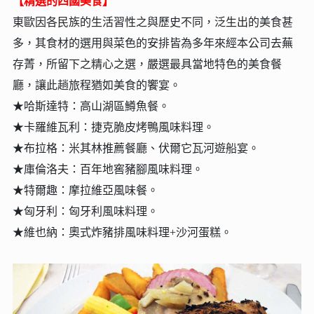
【精選的四國美食】
東歐因各民族的生活習性之與歷史不同，泛生出的美食甚
多，其食材的選用與菜色的安排皆為多年來經本公司去蕪
存菁，所留下之精心之選，嚴選最具當地特色的美食餐
廳，讓此趟旅程猶如美食的饗宴。
★哈斯達特：高山湖區鱒魚餐。
★卡羅維瓦利：捷克脆皮烤鴨風味料理
。
★布拉格：米其林推薦餐廳、伏爾它瓦河遊船宴。
★庫倫洛夫：百年地窖豬腳風味料理。
★特爾趣：摩拉維亞風味餐。
★匈牙利：匈牙利風味料理。
★維也納：奧式炸豬排風味料理+沙河蛋糕。