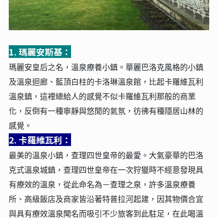
1. 瑪麗安斯基：
瑪麗安皇后之名，溫泉療養小鎮。華麗巴洛克風格的小鎮
及溫泉迴廊、藍頂白柱的卡洛琳溫泉館，比起卡羅維瓦利
溫泉鎮，這裡總給人的感覺不似卡羅維瓦利那般的商業
化，反倒有一種寧靜與悠閒的氣氛，彷彿有種隱居山林的
感覺。
2. 卡羅維瓦利：
最美的溫泉小鎮，查理四世皇帝的最愛。大氣豪華的巴洛
克式溫泉城鎮，查理四世皇帝在一次狩獵時不經意發現具
有療效的溫泉，從此命名為－查理之泉，許多溫泉療養
所、高級飯店及商家皆沿著特普拉河起建，因其物價合宜
與具有療效溫泉聞名而吸引不少旅客到此駐足，在此喝溫