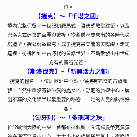
位。
【捷克】～「千塔之國」
境內完整保留了十世紀初羅馬式、哥德式教堂建築，以及
巴洛克式建築的華麗與繁複，從蓊鬱林間露出的各時代尖
塔造型，襯著蔚藍蒼穹，成了捷克最美麗的天際線，走訪
這裡，彷彿回到中古時代的童話世界，不斷散發出中世紀
方有的寶石光芒。
【斯洛伐克】~「新興活力之都」
捷克的糧倉－，位居歐洲中心點。保持有完整的古蹟風
貌、自然中還沒有被碰觸的處女地、舒適的旅遊中心、層
出不窮的文化娛樂以最重要的秘密——她的人民的熱情好
客。
【匈牙利】～「多瑙河之珠」
位於歐洲大陸的中央，首都布達佩斯，充滿羅曼蒂克氣氛
的多瑙河流貫市中心，大大小小的橋墩搭架其上，夜晚燈