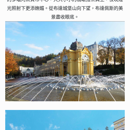
光照射下更添嫵媚。從布達城堡山向下望，布達佩斯的美
景盡收眼底。