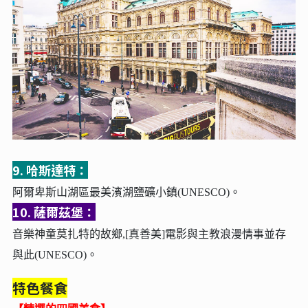
9. 哈斯達特：
阿爾卑斯山湖區最美濱湖鹽礦小鎮(UNESCO)。
10. 薩爾茲堡：
音樂神童莫扎特的故鄉,[真善美]電影與主教浪漫情事並存
與此(UNESCO)。
特色餐食