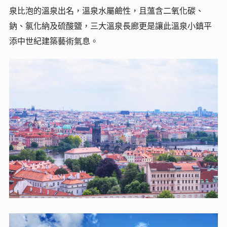
泉比泡的溫泉出名，溫泉水屬鹼性，且薀含二氧化碳、
鈉、氯化納及硫酸鹽，三大溫泉長廊更是讓此溫泉小鎮平
添中世紀建築藝術氣息。