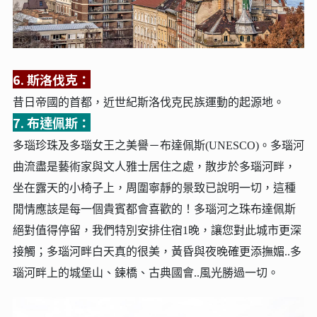
6. 斯洛伐克：
昔日帝國的首都，近世紀斯洛伐克民族運動的起源地。
7. 布達佩斯：
多瑙珍
珠及多瑙女王之美譽－布達佩斯(UNESCO)。多瑙河
曲流盡是藝術家與文人雅士居住之處，散步於多瑙河畔，
坐在露天的小椅子上，周圍寧靜的景致已說明一切，這種
閒情應該是每一個貴賓都會喜歡的！多瑙河之珠布達佩斯
絕對值得停留，我們特別安排住宿1晚，讓您對此城市更深
接觸；多瑙河畔白天真的很美，黃昏與夜晚確更添撫媚..多
瑙河畔上的城堡山、鍊橋、古典國會..風光勝過一切。