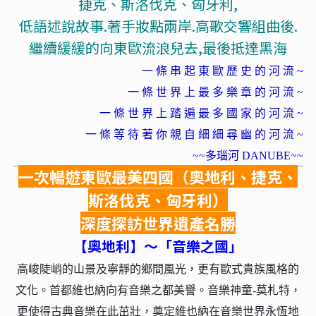
捷克、斯洛伐克、匈牙利,
低語述說故事.著手妝點兩岸.高歌交響組曲後.
繼續緩緩的向東歐流浪兒去,最後抵達黑海
一 條 串 起 東 歐 歷 史 的 河 流 ~
一 條 世 界 上 最 多 樂 章 的 河 流 ~
一 條 世 界 上 踏 遍 最 多 國 家 的 河 流 ~
一 條 等 待 著 你 親 自 細 細 尋 幽 的 河 流 ~
~~多瑙河 DANUBE~~
一次暢遊東歐最美四國（奧地利、捷克、
斯洛伐克、匈牙利）
深度探訪世界遺產名勝
【奧地利】～「音樂之國」
高峻陡峭的山景及寧靜的鄉間風光，更有歐式貴族風格的
文化。首都維也納向有音樂之都美譽。音樂神童-莫札特，
更使得古典音樂在此茁壯，奠定維也納在音樂世界永恆地