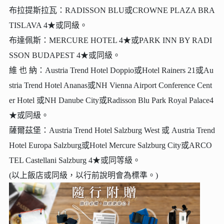
布拉提斯拉瓦：RADISSON BLU或CROWNE PLAZA BRA
TISLAVA 4★或同級。
布達佩斯：MERCURE HOTEL 4★或PARK INN BY RADI
SSON BUDAPEST 4★或同級。
維 也 納：Austria Trend Hotel Doppio或Hotel Rainers 21或Au
stria Trend Hotel Ananas或NH Vienna Airport Conference Cent
er Hotel 或NH Danube City或Radisson Blu Park Royal Palace4
★或同級。
薩爾茲堡：Austria Trend Hotel Salzburg West 或 Austria Trend
Hotel Europa Salzburg或Hotel Mercure Salzburg City或ARCO
TEL Castellani Salzburg 4★或同等級。
(以上飯店或同級，以行前說明會為標準。)