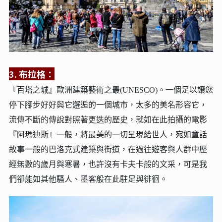
3. 布拉格：
『百塔之城』歐洲建築藝術之最(UNESCO)。
一個足以讓您
停下腳步好好與它邂逅的一個城市，太多的美名形容它，
流傳不斷的傳說對照著更迭的歷史，就如在此拍攝的電影
『阿瑪迪斯』一般，將最美的一切呈現給世人，宛如童話
故事一般的巴洛克式建築與街道，在過往遊客與人群中歷
經無數的歲月與寒暑，也許沒有卡夫卡般的文采，可是我
們卻能如其他騷人、墨客般在此駐足與徘徊。