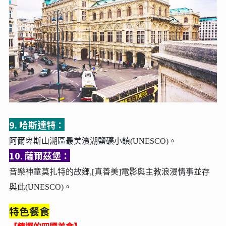
9. 哈斯達特：
阿爾卑斯山湖區最美濱湖鹽礦小鎮(UNESCO)。
10. 薩爾茲堡：
音樂神童莫扎特的故鄉,[真善美]電影與主教浪漫情事並存
與此(UNESCO)。
特色餐食