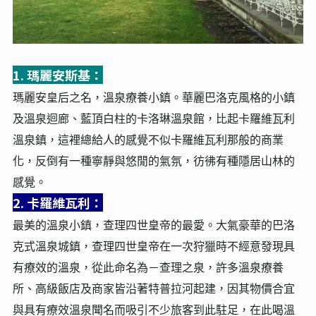
1. 瑪麗安斯基：
瑪麗安皇后之名，溫泉療養小鎮。華麗巴洛克風格的小鎮
及溫泉迴廊、藍頂白柱的卡洛琳溫泉館，比起卡羅維瓦利
溫泉鎮，這裡總給人的感覺不似卡羅維瓦利那般的商業
化，反倒有一種寧靜與悠閒的氣氛，彷彿有種隱居山林的
感覺。
2. 卡羅維瓦利：
最美的溫泉小鎮，查理四世皇帝的最愛。大氣豪華的巴洛
克式溫泉城鎮，查理四世皇帝在一次狩獵時不經意發現具
有療效的溫泉，從此命名為－查理之泉，許多溫泉療養
所、高級飯店及商家皆沿著特普拉河起建，因其物價合宜
與具有療效溫泉聞名而吸引不少旅客到此駐足，在此喝溫