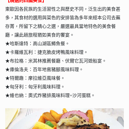
【精選的四國美食】
東歐因各民族的生活習性之與歷史不同，泛生出的美食甚
多，其食材的選用與菜色的安排皆為多年來經本公司去蕪
存菁，所留下之精心之選，嚴選最具當地特色的美食餐
廳，讓此趟旅程猶如美食的饗宴。
★哈斯達特：高山湖區鱒魚餐。
★卡羅維瓦利：捷克脆皮烤鴨風味料理
。
★布拉格：米其林推薦餐廳、伏爾它瓦河遊船宴。
★庫倫洛夫：百年地窖豬腳風味料理。
★特爾趣：摩拉維亞風味餐。
★匈牙利：匈牙利風味料理。
★維也納：奧式炸豬排風味料理+沙河蛋糕。