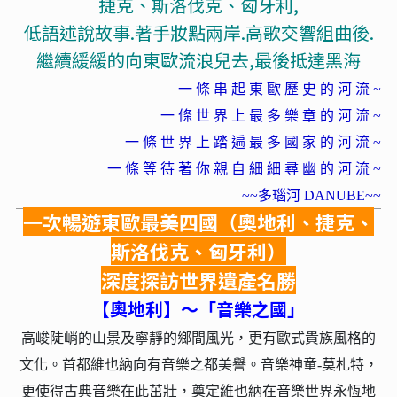
捷克、斯洛伐克、匈牙利,
低語述說故事.著手妝點兩岸.高歌交響組曲後.
繼續緩緩的向東歐流浪兒去,最後抵達黑海
一 條 串 起 東 歐 歷 史 的 河 流 ~
一 條 世 界 上 最 多 樂 章 的 河 流 ~
一 條 世 界 上 踏 遍 最 多 國 家 的 河 流 ~
一 條 等 待 著 你 親 自 細 細 尋 幽 的 河 流 ~
~~多瑙河 DANUBE~~
一次暢遊東歐最美四國（奧地利、捷克、
斯洛伐克、匈牙利）
深度探訪世界遺產名勝
【奧地利】～「音樂之國」
高峻陡峭的山景及寧靜的鄉間風光，更有歐式貴族風格的
文化。首都維也納向有音樂之都美譽。音樂神童-莫札特，
更使得古典音樂在此茁壯，奠定維也納在音樂世界永恆地