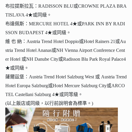
布拉提斯拉瓦：RADISSON BLU或CROWNE PLAZA BRA
TISLAVA 4★或同級。
布達佩斯：MERCURE HOTEL 4★或PARK INN BY RADI
SSON BUDAPEST 4★或同級。
維 也 納：Austria Trend Hotel Doppio或Hotel Rainers 21或Au
stria Trend Hotel Ananas或NH Vienna Airport Conference Cent
er Hotel 或NH Danube City或Radisson Blu Park Royal Palace4
★或同級。
薩爾茲堡：Austria Trend Hotel Salzburg West 或 Austria Trend
Hotel Europa Salzburg或Hotel Mercure Salzburg City或ARCO
TEL Castellani Salzburg 4★或同等級。
(以上飯店或同級，以行前說明會為標準。)