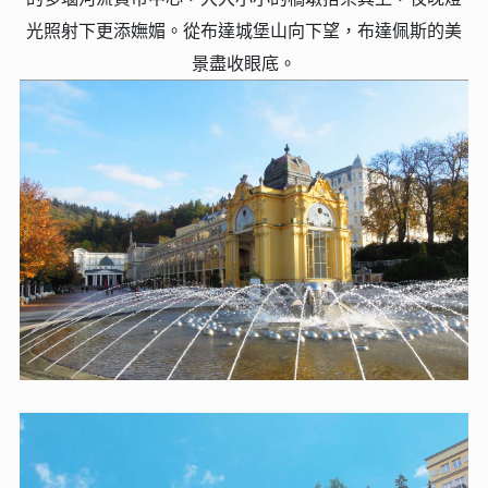
光照射下更添嫵媚。從布達城堡山向下望，布達佩斯的美
景盡收眼底。