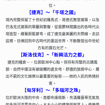
位。
【捷克】～「千塔之國」
境內完整保留了十世紀初羅馬式、哥德式教堂建築，以及
巴洛克式建築的華麗與繁複，從蓊鬱林間露出的各時代尖
塔造型，襯著蔚藍蒼穹，成了捷克最美麗的天際線，走訪
這裡，彷彿回到中古時代的童話世界，不斷散發出中世紀
方有的寶石光芒。
【斯洛伐克】~「新興活力之都」
捷克的糧倉－，位居歐洲中心點。保持有完整的古蹟風
貌、自然中還沒有被碰觸的處女地、舒適的旅遊中心、層
出不窮的文化娛樂以最重要的秘密——她的人民的熱情好
客。
【匈牙利】～「多瑙河之珠」
位於歐洲大陸的中央，首都布達佩斯，充滿羅曼蒂克氣氛
的多瑙河流貫市中心，大大小小的橋墩搭架其上，夜晚燈