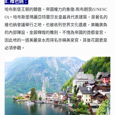
8. 維也納：
哈布斯堡王朝的驕傲，帝國權力的象徵-熊布朗宮(UNESC
O)。
哈布斯堡瑪麗亞特蕾莎女皇最具代表建築，是著名的
維也納會議舉行之地，也被收列世界文化遺產，美輪美奐
的內部陳設，金碧輝煌的雕刻，不愧為帝國的首都皇宮，
因此地的一道美麗泉水而得名亦稱美泉宮，其後花園更是
必須參觀。