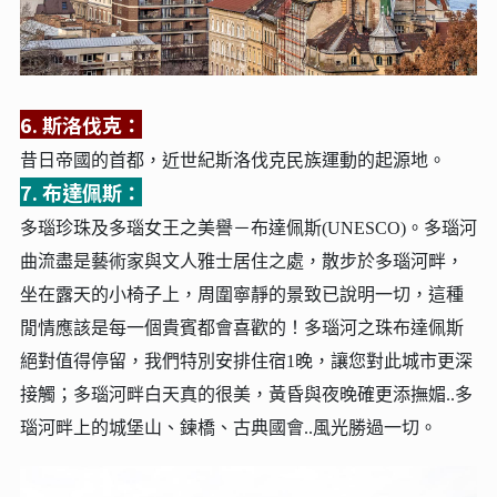
6. 斯洛伐克：
昔日帝國的首都，近世紀斯洛伐克民族運動的起源地。
7. 布達佩斯：
多瑙珍
珠及多瑙女王之美譽－布達佩斯(UNESCO)。多瑙河
曲流盡是藝術家與文人雅士居住之處，散步於多瑙河畔，
坐在露天的小椅子上，周圍寧靜的景致已說明一切，這種
閒情應該是每一個貴賓都會喜歡的！多瑙河之珠布達佩斯
絕對值得停留，我們特別安排住宿1晚，讓您對此城市更深
接觸；多瑙河畔白天真的很美，黃昏與夜晚確更添撫媚..多
瑙河畔上的城堡山、鍊橋、古典國會..風光勝過一切。