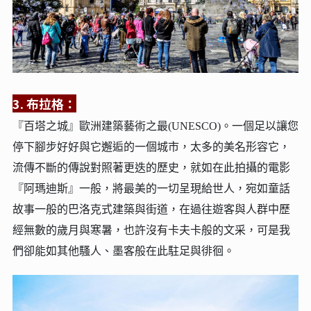
3. 布拉格：
『百塔之城』歐洲建築藝術之最(UNESCO)。
一個足以讓您
停下腳步好好與它邂逅的一個城市，太多的美名形容它，
流傳不斷的傳說對照著更迭的歷史，就如在此拍攝的電影
『阿瑪迪斯』一般，將最美的一切呈現給世人，宛如童話
故事一般的巴洛克式建築與街道，在過往遊客與人群中歷
經無數的歲月與寒暑，也許沒有卡夫卡般的文采，可是我
們卻能如其他騷人、墨客般在此駐足與徘徊。