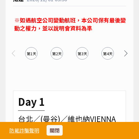
※如遇航空公司變動航班，本公司保有最後變
動之權力，並以說明會資料為準
第1天
第2天
第3天
第4天
第5天
Day 1
台北／(曼谷)／維也納VIENNA
【奧地利】
防範詐騙聲明
關閉