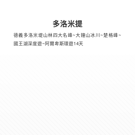
多洛米提
德義多洛米堤山林四大名峰~大鐘山冰川~楚格峰~
國王湖深度遊~阿爾卑斯環遊14天