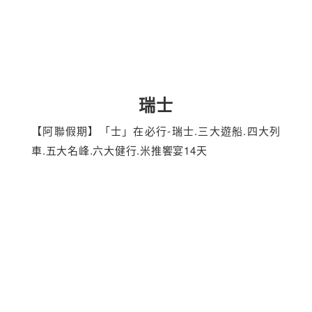
瑞士
【阿聯假期】「士」在必行-瑞士.三大遊船.四大列
車.五大名峰.六大健行.米推饗宴14天