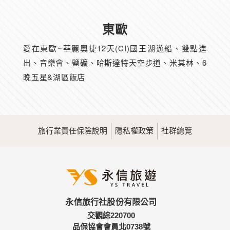
東歐
愛在東歐~華麗奧捷12天(CI)國王湖遊船、雙點進
出、音樂會、鹽礦、哈斯達特天空步道、米其林、6
晚五星&湖區飯店
旅行業責任保險說明
隱私權政策
社群總覽
永信旅行社股份有限公司
交觀綜220700
品保協會會員北0738號