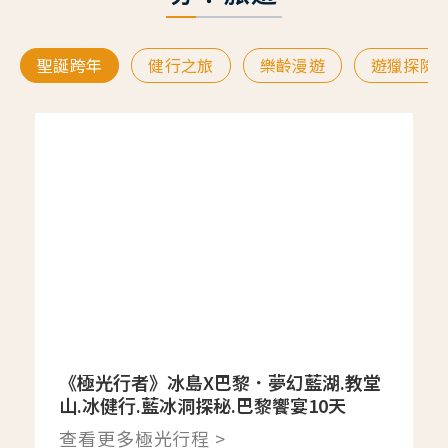
聖誕跨年
健行之旅
樂齡漫遊
遊獵探險
《極光行者》冰島X巴黎．夢幻藍湖.教堂
山.冰健行.藍冰洞探秘.巴黎饗宴10天
查看更多極光行程 >