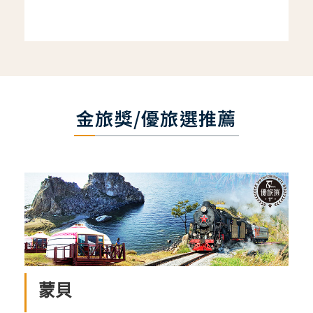
金旅獎/優旅選推薦
蒙貝