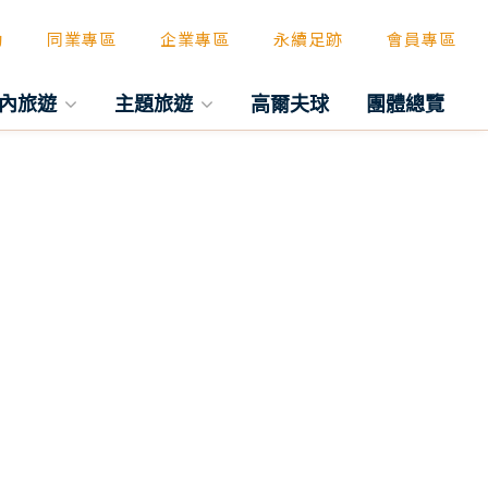
動
同業專區
企業專區
永續足跡
會員專區
內旅遊
主題旅遊
高爾夫球
團體總覽
往後