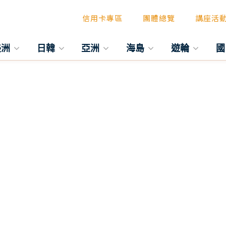
信用卡專區
團體總覽
講座活
美洲
日韓
亞洲
海島
遊輪
國