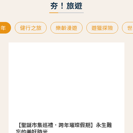
夯！旅遊
跨年
健行之旅
樂齡漫遊
遊獵探險
世
【聖誕市集巡禮．跨年璀璨假期】永生難
忘的美好時光