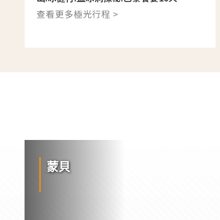
查看更多極光行程 >
蒙貝