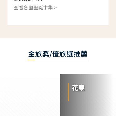
查看各國聖誕市集 >
金旅獎/優旅選推薦
花東