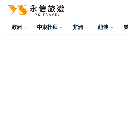
歐洲
中東杜拜
非洲
紐澳
往前