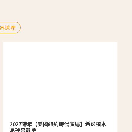
界遺產
2027跨年【美國紐約時代廣場】希爾頓水
晶球景觀房