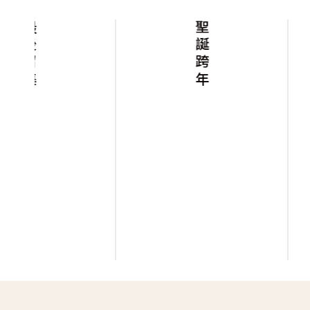
聖誕跨年
得