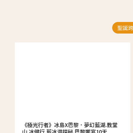
聖誕
《極光行者》冰島X巴黎．夢幻藍湖.教堂
山.冰健行.藍冰洞探秘.巴黎饗宴10天