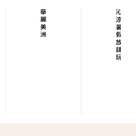
華麗美洲
沁涼暑假放肆玩