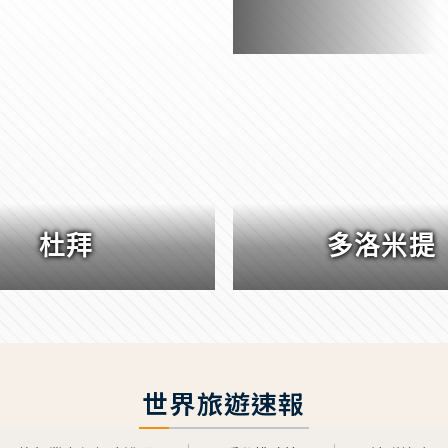
杜拜
多洛米提
世界旅遊速報