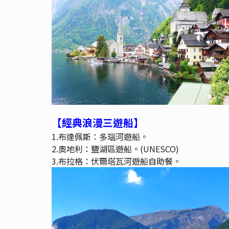
【經典浪漫三遊船
】
1.布達佩斯：多瑙河遊船。
2.奧地利：鹽湖區遊船。(UNESCO)
3.布拉格：伏爾塔瓦河遊船自助餐。