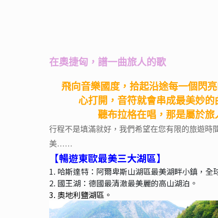
在奧捷匈，譜一曲旅人的歌
飛向音樂國度，拾起沿途每一個閃亮
心打開，音符就會串成最美妙的
聽布拉格在唱，那是屬於旅人的歌.
行程不是填滿就好，我們希望在您有限的旅遊時間
美……
【暢遊東歐最美三大湖區】
1. 哈斯達特：阿爾卑斯山湖區最美湖畔小鎮，全球
2. 國王湖：德國最清澈最美麗的高山湖泊。
3. 奧地利鹽湖區。