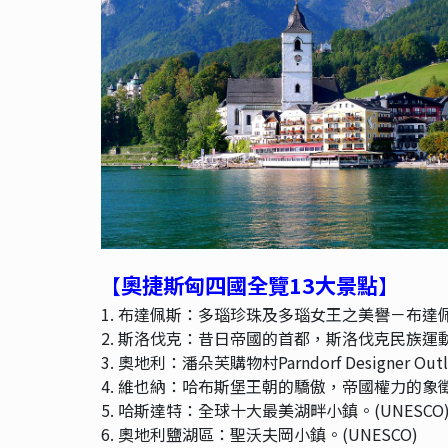
奧捷斯匈四國全覽
13
大景點
【
】
1. 布達佩斯：多瑙珍珠及多瑙女王之美譽－布達佩斯
2. 斯洛伐克：昔日帝國的首都，斯洛伐克民族運
3. 奧地利：潘朵芙購物村Parndorf Designer Out
4. 維也納：哈布斯堡王朝的驕傲，帝國權力的象徵－
5. 哈斯達特：全球十大最美湖畔小鎮。(UNESCO
6. 奧地利鹽湖區：聖沃夫岡小鎮。(UNESCO)