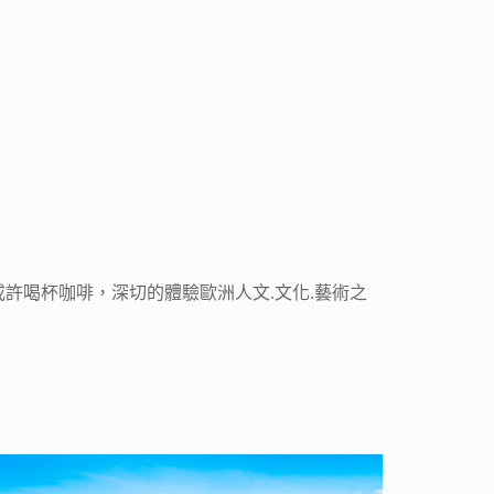
許喝杯咖啡，深切的體驗歐洲人文.文化.藝術之