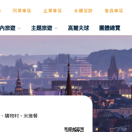
動
同業專區
企業專區
永續足跡
會員專區
內旅遊
主題旅遊
高爾夫球
團體總覽
森、購物村、米推餐