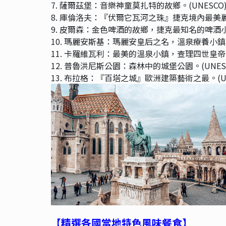
7. 薩爾茲堡：音樂神童莫扎特的故鄉。(UNESCO
8. 庫倫洛夫：『伏爾它瓦河之珠』捷克境內最美麗的
9. 皮爾森：金色啤酒的故鄉，捷克最知名的啤酒
10. 瑪麗安斯基：瑪麗安皇后之名，溫泉療養小鎮。(
11. 卡羅維瓦利：最美的溫泉小鎮，查理四世皇帝的
12. 普魯洪尼斯公園：森林中的城堡公園。(UNES
13. 布拉格：『百塔之城』歐洲建築藝術之最。(UN
【精選各國當地特色風味餐食
】