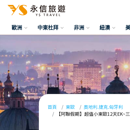
歐洲
中東杜拜
非洲
紐澳
首頁
東歐
奧地利.捷克.匈牙利
【阿聯假期】超值小東歐12天EK