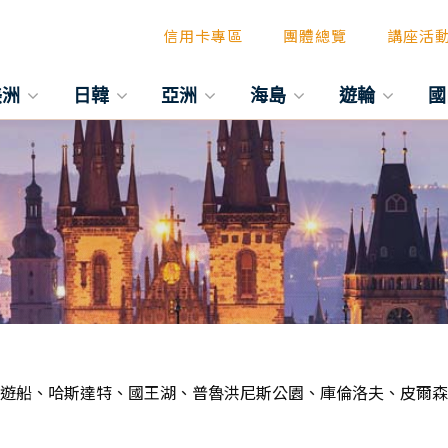
信用卡專區
團體總覽
講座活
美洲
日韓
亞洲
海島
遊輪
國
~三遊船、哈斯達特、國王湖、普魯洪尼斯公園、庫倫洛夫、皮爾