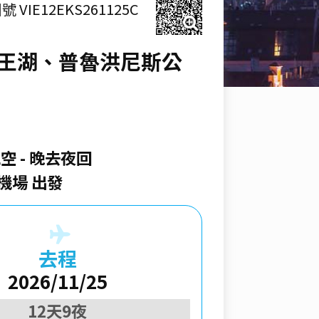
號 VIE12EKS261125C
國王湖、普魯洪尼斯公
航空
晚去夜回
機場 出發
去程
2026/11/25
12天9夜