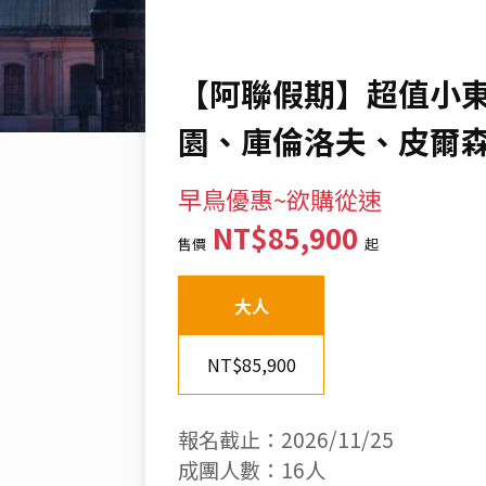
【阿聯假期】超值小東
園、庫倫洛夫、皮爾
早鳥優惠~欲購從速
NT$85,900
售價
起
大人
NT$85,900
報名截止：2026/11/25
成團人數：16人