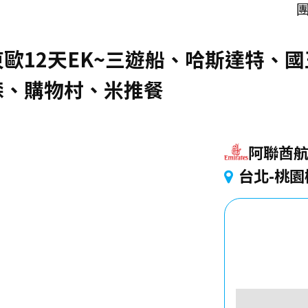
團
歐12天EK~三遊船、哈斯達特、
森、購物村、米推餐
阿聯酋
台北-桃園