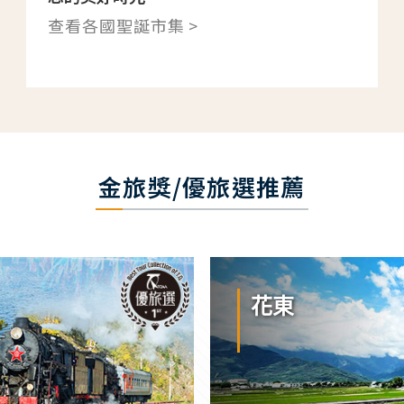
查看各國聖誕市集 >
金旅獎/優旅選推薦
花東