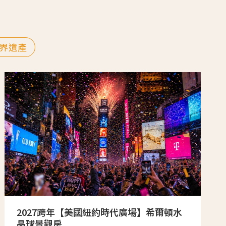
界遺產
2027跨年【美國紐約時代廣場】希爾頓水
晶球景觀房