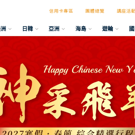
信用卡專區
團體總覽
講座活
美洲
日韓
亞洲
海島
遊輪
國