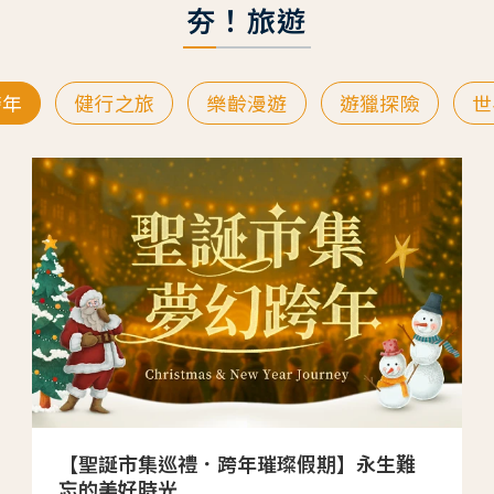
夯！旅遊
跨年
健行之旅
樂齡漫遊
遊獵探險
世
【聖誕市集巡禮．跨年璀璨假期】永生難
忘的美好時光