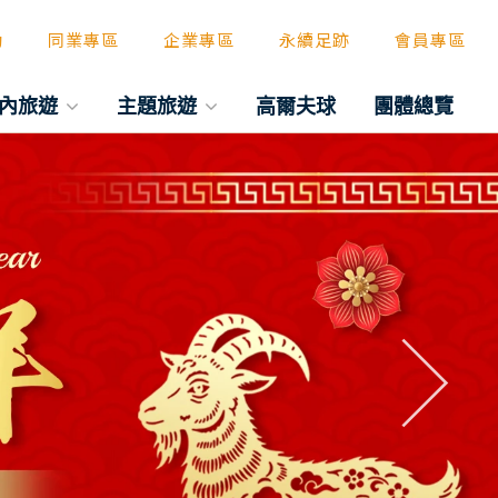
動
同業專區
企業專區
永續足跡
會員專區
內旅遊
主題旅遊
高爾夫球
團體總覽
往後