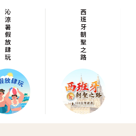
沁涼暑假放肆玩
西班牙朝聖之路