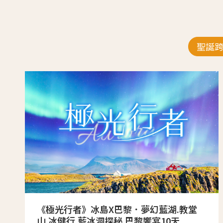
聖誕
《極光行者》冰島X巴黎．夢幻藍湖.教堂
山.冰健行.藍冰洞探秘.巴黎饗宴10天