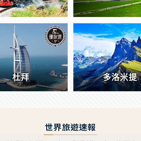
杜拜
多洛米提
世界旅遊速報