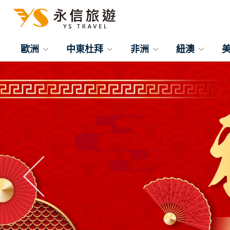
歐洲
中東杜拜
非洲
紐澳
往前