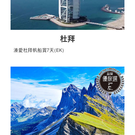
杜拜
溱愛杜拜帆船賞7天(EK)