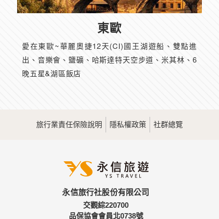
東歐
愛在東歐~華麗奧捷12天(CI)國王湖遊船、雙點進
出、音樂會、鹽礦、哈斯達特天空步道、米其林、6
晚五星&湖區飯店
旅行業責任保險說明
隱私權政策
社群總覽
永信旅行社股份有限公司
交觀綜220700
品保協會會員北0738號