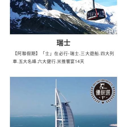
瑞士
【阿聯假期】「士」在必行-瑞士.三大遊船.四大列
車.五大名峰.六大健行.米推饗宴14天