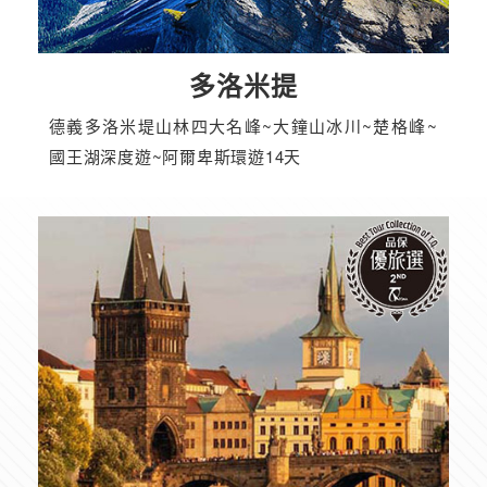
多洛米提
德義多洛米堤山林四大名峰~大鐘山冰川~楚格峰~
國王湖深度遊~阿爾卑斯環遊14天