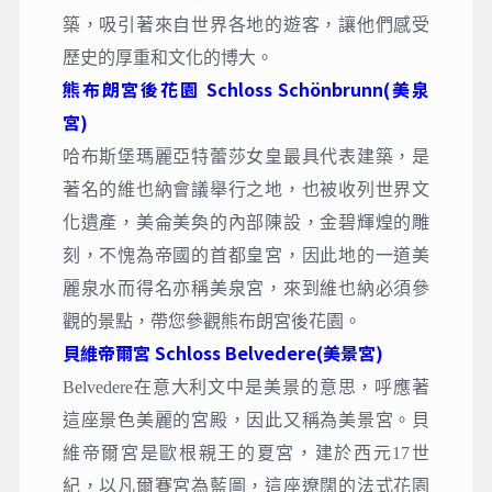
築，吸引著來自世界各地的遊客，讓他們感受
歷史的厚重和文化的博大。
熊布朗宮後花園 Schloss Schönbrunn(美泉
宮)
哈布斯堡瑪麗亞特蕾莎女皇最具代表建築，是
著名的維也納會議舉行之地，也被收列世界文
化遺產，美侖美奐的內部陳設，金碧輝煌的雕
刻，不愧為帝國的首都皇宮，因此地的一道美
麗泉水而得名亦稱美泉宮，來到維也納必須參
觀的景點，帶您參觀熊布朗宮後花園。
貝維帝爾宮 Schloss Belvedere(美景宮)
Belvedere在意大利文中是美景的意思，呼應著
這座景色美麗的宮殿，因此又稱為美景宮。貝
維帝爾宮是歐根親王的夏宮，建於西元17世
紀，以凡爾賽宮為藍圖，這座遼闊的法式花園