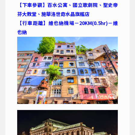
【下車參觀】百水公寓、國立歌劇院、聖史帝
芬大教堂、施華洛世奇水晶旗艦店
【行車距離】維也納機場－20KM(0.5hr)－維
也納