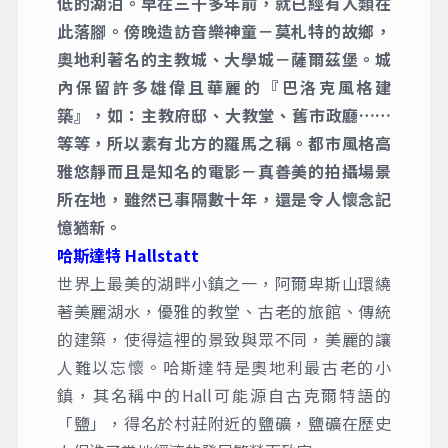
住宿
：四星Mercure Salzburg City或Dorint City-
Hotel Salzburg或Holiday Inn Salzburg或Hotel NH
Collection Salzburg City或Wyndham Grand Salzburg
Conference Centre或同級
今日早餐後前往全球十大最美湖畔小鎮之一，
被稱為【薩爾茲干馬格特珍珠】的哈斯達特小
鎮。哈斯達特湖是鹽湖區最優靜美麗、水溫最
低的湖泊。早在三千多年前，就已經有人類在
此落腳。傍晚造訪音樂神童－莫札特的故鄉，
奧地利著名的主教城、大學城－薩爾茲堡。城
內保留許多雄偉且華麗的『巴洛克風格建
築』，如：主教府邸、大教堂、舊市政廳……
等等，所以素有北方的羅馬之稱。都市風格高
雅悠靜而且是知名的電影－真善美的拍攝場景
所在地，雖然已事隔數十年，還是令人懷念記