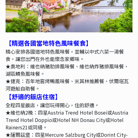
【精選各國當地特色風味餐食
】
精心安排各國道地特色風味餐，並輔以中式六菜一湯餐
食，讓您出門在外也能懷念家鄉味。
★奧地利：維也納豬肋排風味餐、維也納炸豬排風味餐、
湖區鱒魚風味餐。
★捷克：百年地窖烤鴨風味餐、米其林推薦餐、伏爾塔瓦
河遊船自助餐。
【舒適的飯店住宿
】
全程四星飯店，讓您玩得開心，住的舒適。
★維也納2晚：四星Austria Trend Hotel Bosei或Austria
Trend Hotel Doppio或Hotel NH Donau City或Hotel
Rainers21或同級。
★薩爾茲堡：四星Mercure Salzburg City或Dorint City-