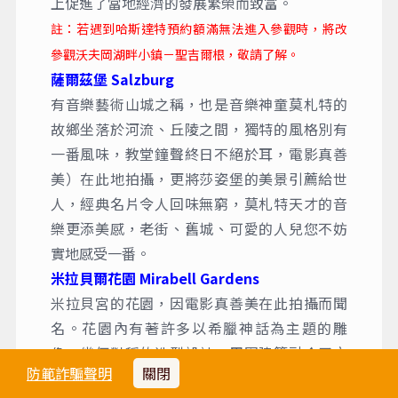
憶猶新。
哈斯達特 Hallstatt
世界上最美的湖畔小鎮之一，阿爾卑斯山環繞
著美麗湖水，優雅的教堂、古老的旅館、傳統
的建築，使得這裡的景致與眾不同，美麗的讓
人難以忘懷。哈斯達特是奧地利最古老的小
鎮，其名稱中的Hall可能源自古克爾特語的
「鹽」，得名於村莊附近的鹽礦，鹽礦在歷史
上促進了當地經濟的發展繁榮而致富。
註：若遇到哈斯達特預約額滿無法進入參觀時，將改
參觀沃夫岡湖畔小鎮－聖吉爾根，敬請了解。
薩爾茲堡 Salzburg
有音樂藝術山城之稱，也是音樂神童莫札特的
故鄉坐落於河流、丘陵之間，獨特的風格別有
一番風味，教堂鐘聲終日不絕於耳，電影真善
防範詐騙聲明
關閉
美）在此地拍攝，更將莎姿堡的美景引薦給世