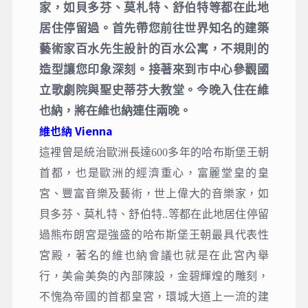
家，如貝多芬、莫札特、舒伯特等都在此地
居住停留過。首先帶您前往世界知名的建築
藝術家百水先生設計的百水公寓，不規則的
造型讓您印象深刻。接著來到市中心參觀國
立歌劇院與聖史蒂芬大教堂。今晚入住在維
也納，將在維也納連住兩晚。
維也納 Vienna
這裡曾是統治歐洲長達600多年的哈布斯堡王朝
首都，也是歐洲的經濟重心，富麗堂皇的皇
宮、豐富音樂及藝術，世上偉大的音樂家，如
貝多芬、莫札特、舒伯特..等都在此地居住停留
過熊布朗宮是強盛的哈布斯堡王朝最具代表性
宮殿，著名的維也納會議也就是在此宮內舉
行，美侖美奐的內部陳設，金碧輝煌的雕刻，
不愧為帝國的首都皇宮，環城大道上一流的建