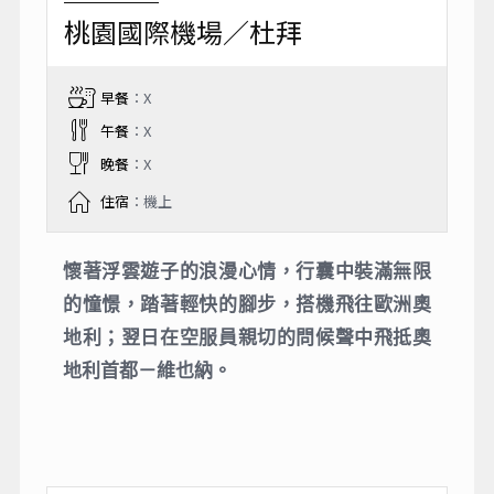
桃園國際機場／杜拜
早餐
：X
午餐
：X
晚餐
：X
住宿
：機上
懷著浮雲遊子的浪漫心情，行囊中裝滿無限
的憧憬，踏著輕快的腳步，搭機飛往歐洲奧
地利；翌日在空服員親切的問候聲中飛抵奧
地利首都－維也納。