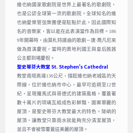
維也納國家歌劇院是世界上最著名的歌劇院，
也是公認全球第一流的歌劇院。全球知名的維
也納愛樂管弦樂團便是駐點於此。因此國際知
名的音樂家，皆以能在此表演當作為目標。186
9年開幕時，由莫札特譜曲的歌劇－唐·喬凡尼來
做為首演慶祝，當時的奧地利國王與皇后茜茜
公主都到場慶祝。
聖史蒂芬大教堂 St. Stephen's Cathedral
教堂南塔高達136公尺，撐起維也納老城區的天
際線，位於維也納市中心，最早可追朔至12世
紀，呈現羅馬式與哥德式的建築風格。覆蓋著
數十萬片的琉璃瓦組成色彩鮮豔、圖案華麗的
屋頂，是聖史蒂芬大教堂最大的特色。陡峭的
屋頂，讓教堂只靠雨水就能夠充分清潔屋頂，
並且不會被雪覆蓋這美麗的屋頂。