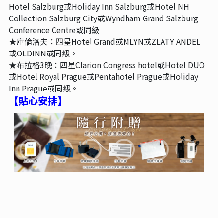
Hotel Salzburg或Holiday Inn Salzburg或Hotel NH
Collection Salzburg City或Wyndham Grand Salzburg
Conference Centre或同級
★庫倫洛夫：四星Hotel Grand或MLYN或ZLATY ANDEL
或OLDINN或同級。
★布拉格3晚：四星Clarion Congress hotel或Hotel DUO
或Hotel Royal Prague或Pentahotel Prague或Holiday
Inn Prague或同級。
【貼心安排】