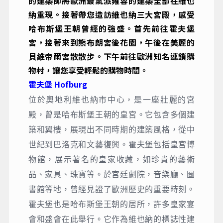
的建築師將歐洲最氣派雍容的建築全部在維也
納重現。接著帶您造訪維也納三大宮殿，感受
哈布斯堡王朝曾經的強盛。首先前往霍夫堡
宮，接著來到熊布朗宮後花園，午後在美麗的
貝維帝爾宮散散步。下午前往歐洲知名連鎖購
物村，讓您享受輕鬆的購物時間。
霍夫堡 Hofburg
位於奧地利維也納市中心，是一座壯麗的宮
殿，曾是哈布斯堡王朝的皇宮。它包含多個建
築和翼樓，展現出不同時期的建築風格，從中
世紀到巴洛克和文藝復興。霍夫堡包括皇宮博
物館，展示著名的皇家收藏，如珍貴的藝術
品、家具、珠寶等。於宮廷劇院，音樂廳、圖
書館等地，曾經見證了歐洲歷史的重要時刻。
霍夫堡也是哈布斯堡王朝的居所，許多皇家宴
會和盛會在此舉行。它作為維也納的標誌性建