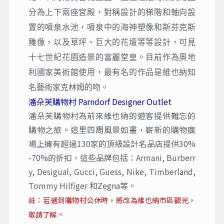
分為上下兩座宮殿，對稱設計的梯階和軸向設
置的噴泉水池，噴泉中的海神塑像和斯芬克斯
雕像，以及草坪、巨大的花壇等等設計，可見
十七世紀花園造景的富麗堂皇。目前作為奧地
利國家美術館使用，最有名的作品是維也納知
名藝術家克林姆的吻。
潘朵芙購物村 Parndorf Designer Outlet
潘朵芙購物村為前來維也納的遊客提供難忘的
購物之旅。這里四周風景如畫，嶄新的購物廣
場上擁有超過130家的頂級設計名品店提供30%
-70%的折扣，這些品牌包括：Armani, Burberr
y, Desigual, Gucci, Guess, Nike, Timberland,
Tommy Hilfiger 和Zegna等。
註：若遇到購物村公休時，將改為維也納市區觀光，
。
敬請了解