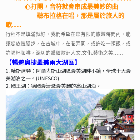
心打開，音符就會串成最美妙的曲
聽布拉格在唱，那是屬於旅人的
歌......
行程不是填滿就好，我們希望在您有限的旅遊時間內，能
讓您放慢腳步，在古城中，在巷弄間，或許吃一頓飯，或
許喝杯咖啡，深切的體驗歐洲人文.文化.藝術之美……
【暢遊奧捷最美兩大湖區】
1. 哈斯達特：阿爾卑斯山湖區最美湖畔小鎮，全球十大最
美湖泊之一。(UNESCO)
2. 國王湖：德國最清澈最美麗的高山湖泊。