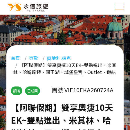
首頁
東歐
奧地利.捷克
【阿聯假期】雙享奧捷10天EK~雙點進出、米其
林、哈斯達特、國王湖、城堡皇宮、Outlet、遊船
團號 VIE10EKA260724A
額滿
已成團
【阿聯假期】雙享奧捷10天
EK~雙點進出、米其林、哈