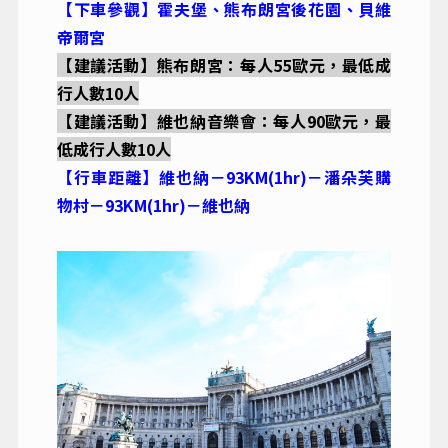
【下車參觀】霍夫堡、熊布朗宮後花園、貝維
帝爾宮
【建議活動】
熊布朗宮：每人55歐元，最低成
行人數10人
【建議活動】維也納音樂會：每人90歐元，最
低成行人數10人
【行車距離】維也納－93KM(1hr)－潘朵芙購
物村－93KM(1hr)－維也納