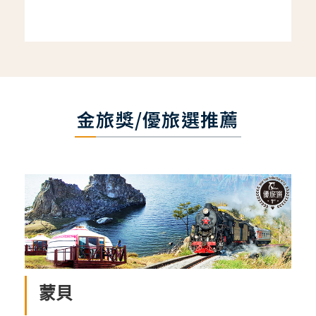
金旅獎/優旅選推薦
蒙貝