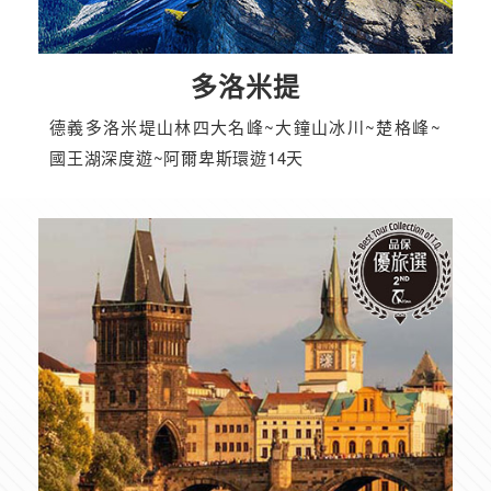
多洛米提
德義多洛米堤山林四大名峰~大鐘山冰川~楚格峰~
國王湖深度遊~阿爾卑斯環遊14天