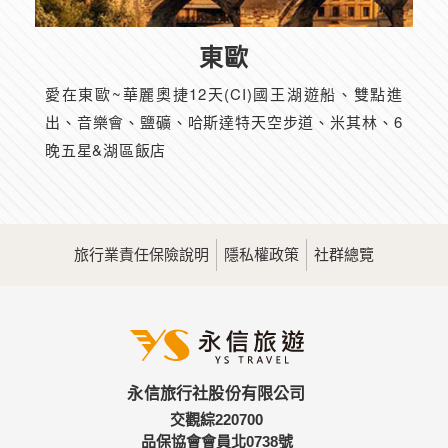
東歐
愛在東歐~華麗奧捷12天(CI)國王湖遊船、雙點進
出、音樂會、鹽礦、哈斯達特天空步道、米其林、6
晚五星&湖區飯店
旅行業責任保險說明
隱私權政策
社群總覽
永信旅行社股份有限公司
交觀綜220700
品保協會會員北0738號