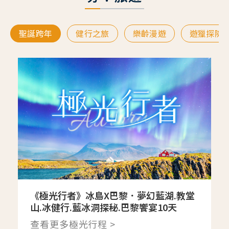
聖誕跨年
健行之旅
樂齡漫遊
遊獵探險
《極光行者》冰島X巴黎．夢幻藍湖.教堂
山.冰健行.藍冰洞探秘.巴黎饗宴10天
查看更多極光行程 >