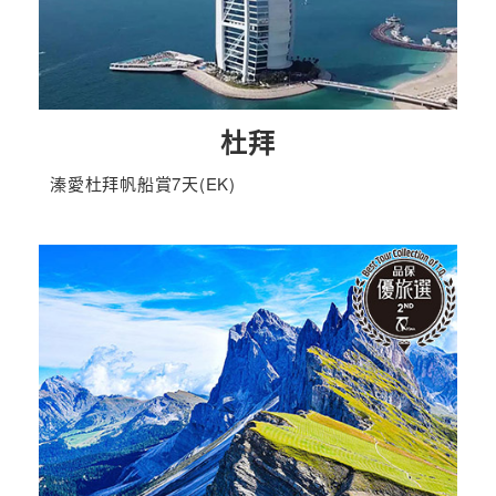
杜拜
溱愛杜拜帆船賞7天(EK)