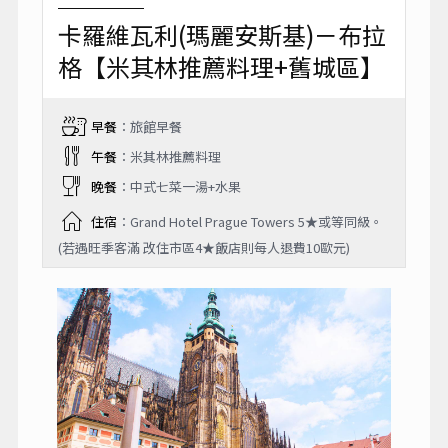
卡羅維瓦利(瑪麗安斯基)－布拉
格【米其林推薦料理+舊城區】
早餐
：旅館早餐
午餐
：米其林推薦料理
晚餐
：中式七菜一湯+水果
住宿
：Grand Hotel Prague Towers 5★或等同級。
(若遇旺季客滿 改住市區4★飯店則每人退費10歐元)