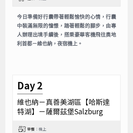
今日準備好行囊帶著輕鬆愉快的心情，行囊
中裝滿無限的憧憬，踏著輕鬆的腳步，由專
人辦理出境手續後，搭乘豪華客機飛往奧地
利首都－維也納，夜宿機上。
Day 2
維也納－真善美湖區【哈斯達
特湖】－薩爾茲堡Salzburg
早餐
：機上