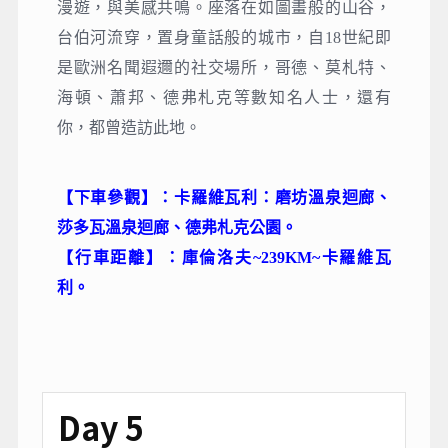
漫遊，與美感共鳴。座落在如圖畫般的山谷，
台伯河流穿，置身童話般的城市，自18世紀即
是歐洲名聞遐邇的社交場所，哥德、莫札特、
海頓、蕭邦、德弗札克等數知名人士，還有
你，都曾造訪此地。
【下車參觀】：卡羅維瓦利：磨坊溫泉迴廊、
莎多瓦溫泉迴廊、德弗札克公園。
【行車距離】：庫倫洛夫~239KM~卡羅維瓦
利。
Day 5