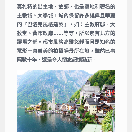
莫札特的出生地、故鄉，也是奧地利著名的
主教城、大學城，城內保留許多雄偉且華麗
的『巴洛克風格建築』，如：主教府邸、大
教堂、舊市政廳……等等，所以素有北方的
羅馬之稱。都市風格高雅悠靜而且是知名的
電影－真善美的拍攝場景所在地，雖然已事
隔數十年，還是令人懷念記憶猶新。