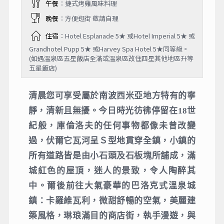
午餐
：捷式烤雞風味料理
晚餐
：方便逛街 敬請自理
住宿
：Hotel Esplanade 5★ 或Hotel Imperial 5★ 或
Grandhotel Pupp 5★ 或Harvey Spa Hotel 5★同等級。
(如遇溫泉區五星飯店全滿或溫泉區改住四星其他地區升等
五星飯店)
清晨您可享受屬於南波西米亞地方特有的寧
靜，清新且無擾。今日時光彷彿停留在18世
紀般，庫倫洛夫的任何事物都像未曾改變
過，伏爾它瓦河呈Ｓ型地貫穿全鎮，小鎮的
所有道路皆是由小石頭及石板塊所舖成，滿
城紅色的屋頂，迷人的景致，令人陶醉其
中。爾後前往大氣豪華的巴洛克式溫泉城
鎮：卡羅維瓦利，微甜舒暢的空氣，美麗建
築風格，琳琅滿目的商店街，執手漫遊，與