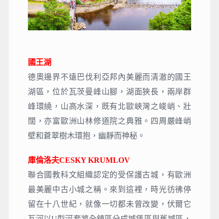
國王湖
德奧邊界不遠巴伐利亞邦內美麗而清澈的國王
湖區，位於瓦茨曼峰山腳，湖面狹長，兩岸群
峰環繞，山高水深，既有北歐峽灣之峻峭、壯
闊，亦富歐洲山林修道院之典雅。四周嚴峰峭
壁和蒼翠樹木環抱，幽靜而神秘。
庫倫洛夫CESKY KRUMLOV
聯合國教科文組織認定的受保護古城，有歐洲
最美麗中古小城之稱。來到這裡，時光彷彿停
留在十八世紀，就像一切都未曾改變，伏爾它
瓦河以U型河套將全鎮區分成城堡區與舊城區，