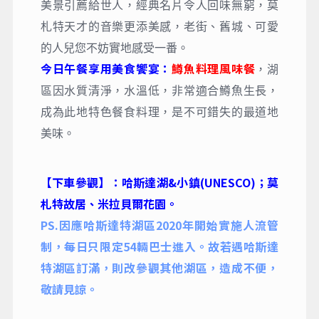
美景引薦給世人，經典名片令人回味無窮，莫
札特天才的音樂更添美感，老街、舊城、可愛
的人兒您不妨實地感受一番。
今日午餐享用美食饗宴：
鱒魚料理風味餐
，湖
區因水質清淨，水溫低，非常適合鱒魚生長，
成為此地特色餐食料理，是不可錯失的最道地
美味。
【下車參觀】：哈斯達湖&小鎮(UNESCO)
；莫
札特故居、米拉貝爾花園。
PS.因應哈斯達特湖區2020年開始實施人流管
制，每日只限定54輛巴士進入。故若遇哈斯達
特湖區訂滿，則改參觀其他湖區，造成不便，
敬請見諒。