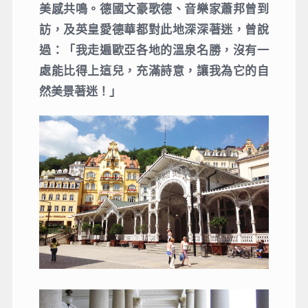
美感共鳴。德國文豪歌德、音樂家蕭邦曾到
訪，及英皇愛德華都對此地深深著迷，曾說
過：「我走遍歐亞各地的溫泉名勝，沒有一
處能比得上這兒，充滿詩意，讓我為它的自
然美景著迷！」