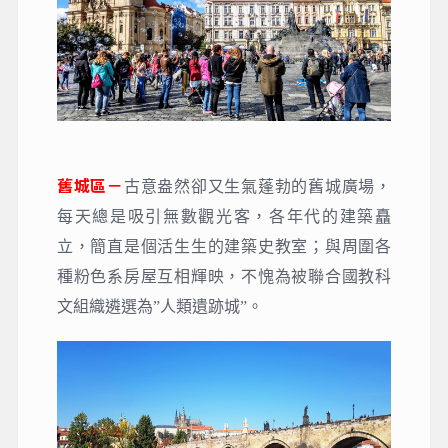
舊城區－
古意盎然卻又生氣蓬勃的舊城廣場，
每天總是吸引無數觀光客，各年代的建築矗
立，簡直是個活生生的建築史教室；與周圍各
種粉色系房屋互相輝映，不愧為被聯合國教科
文組織遴選為”人類遺跡城”。