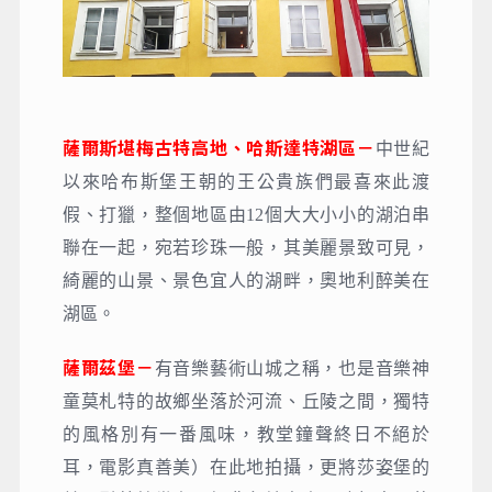
薩爾斯堪梅古特高地、哈斯達特湖區－
中世紀
以來哈布斯堡王朝的王公貴族們最喜來此渡
假、打獵，整個地區由12個大大小小的湖泊串
聯在一起，宛若珍珠一般，其美麗景致可見，
綺麗的山景、景色宜人的湖畔，奧地利醉美在
湖區。
薩爾茲堡－
有音樂藝術山城之稱，也是音樂神
童莫札特的故鄉坐落於河流、丘陵之間，獨特
的風格別有一番風味，教堂鐘聲終日不絕於
耳，電影真善美）在此地拍攝，更將莎姿堡的