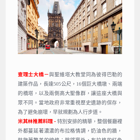
查理士大橋－
與聖維塔大教堂同為彼得巴勒的
建築作品，長達505公尺，16個巨大橋墩、兩端
的橋塔，以及兩側高大聖像群，讓這座大橋與
眾不同。當地政府非常重視歷史遺跡的保存，
為了避免崩壞，早就規劃為人行步道。
米其林推薦料理 -
特別安排的精華，整個餐廳裡
外都蔓延著濃濃的布拉格情調，奶油色的牆，