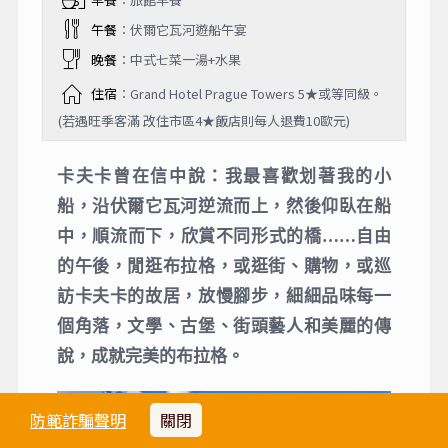
午餐
：伏爾它瓦河遊船午宴
晚餐
：中式七菜一湯+水果
住宿
：Grand Hotel Prague Towers 5★或等同級。
(若遇旺季客滿 改住市區4★飯店則每人退費10歐元)
卡夫卡曾在信中說：我最喜歡划著我的小
船，沿伏爾它瓦河逆流而上，然後仰臥在船
中，順流而下，欣賞不同形式的橋……自由
的午後，閒逛布拉格，或逛街、購物，或巡
訪卡夫卡的故居，放慢腳步，細細品味每一
個角落，文學、古堡、街頭藝人和美麗的傳
說，成就完美的布拉格。
防範詐騙聲明
關閉