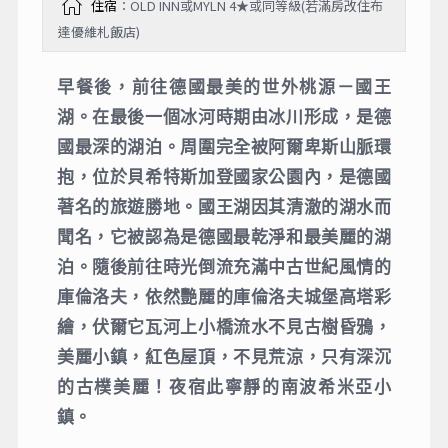
住宿
：OLD INN或MYLN 4★或同等級(若滿房改住布
達優維札飯店)
早餐後，前往德國最美的世外桃源－國王
湖。在最後一個冰河時期由冰川形成，是德
國最深的湖泊。周圍完全被阿爾卑斯山脈環
抱，位於貝希特斯加登國家公園內，是德國
著名的旅遊勝地。國王湖因其清澈的湖水而
聞名，它被認為是德國最乾淨和最美麗的湖
泊。隨後前往時光倒流充滿中古世紀風情的
庫倫洛夫，依然艷麗的庫倫洛夫城堡高塔彩
繪，伏爾它瓦河上小橋流水不見古樹昏鴉，
美麗小鎮，紅色屋頂，不見荒涼，只有深沉
的古樸美麗！夜宿此寧靜的南波希米亞小
鎮。