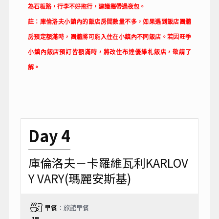
為石板路，行李不好拖行，建議攜帶過夜包。
註：庫倫洛夫小鎮內的飯店房間數量不多，如果遇到飯店團體
房預定額滿時，團體將可能入住在小鎮內不同飯店。若因旺季
小鎮內飯店預訂皆額滿時，將改住布達優維札飯店，敬請了
解。
Day 4
庫倫洛夫－卡羅維瓦利KARLOV
Y VARY(瑪麗安斯基)
早餐
：旅館早餐