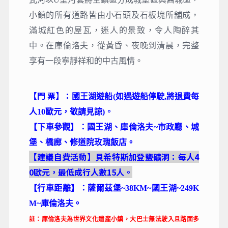
小鎮的所有道路皆由小石頭及石板塊所舖成，
滿城紅色的屋瓦，迷人的景致，令人陶醉其
中。在庫倫洛夫，從黃昏、夜晚到清晨，完整
享有一段寧靜祥和的中古風情。
【門 票】：
國王湖遊船
(如遇遊船停駛,將退費每
。
人10歐元，敬請見諒)
【下車參觀】：國王湖、庫倫洛夫~市政廳、城
堡、橋廊、修道院玫瑰飯店。
【建議自費活動】貝希特斯加登鹽礦洞：每人4
0歐元，最低成行人數15人。
【行車距離】：薩爾茲堡~38KM~國王湖~249K
M~庫倫洛夫。
註：庫倫洛夫為世界文化遺產小鎮，大巴士無法駛入且路面多