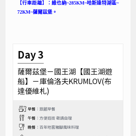
【行車距離】
：
維也納~285KM~哈斯達特湖區~
72KM~薩爾茲堡
。
Day 3
薩爾茲堡－國王湖【國王湖遊
船】－庫倫洛夫KRUMLOV(布
達優維札)
早餐
：旅館早餐
午餐
：方便逛街 敬請自理
晚餐
：百年地窖豬腳風味料理