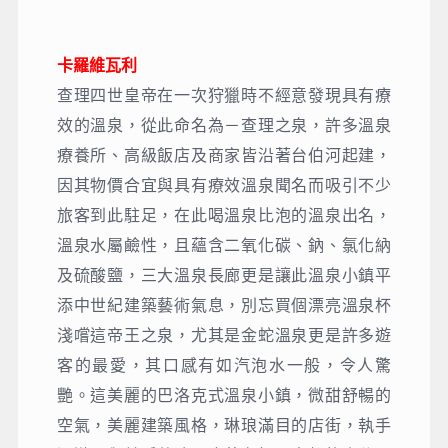
卡羅維瓦利
查理四世皇帝在一次狩獵時不經意發現具有療
效的溫泉，從此命名為－查理之泉，許多溫泉
療養所、高級飯店及商家皆沿著台伯河起建，
因其物價合宜與具有療效溫泉聞名而吸引不少
旅客到此駐足，在此喝溫泉比泡的溫泉出名，
溫泉水屬鹼性，且蘊含二氧化碳、鈉、氯化納
及硫酸鹽，三大溫泉長廊更是讓此溫泉小鎮平
添中世紀建築藝術氣息，別忘買個漂亮溫泉杯
淺嚐這帝王之泉，尤其是金蛇溫泉更是許多遊
客的最愛，其口感有如汽泡水一般，令人驚
艷。這美麗的巴洛克式溫泉小鎮，微甜舒暢的
空氣，美麗建築風格，琳琅滿目的店街，執手