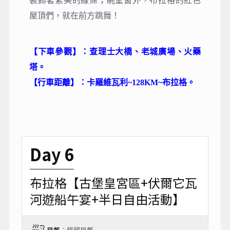
裝飾著繁美的線條；眺望窗外，布拉格的紅色
屋頂們，就在前方跳舞！
【下車參觀】：查理士大橋、老城廣場、火藥
塔。
【行車距離】：卡羅維瓦利~128KM~布拉格。
Day 6
布拉格【古堡皇宮區+伏爾它瓦
河遊船午宴+半日自由活動】
早餐
：旅館早餐