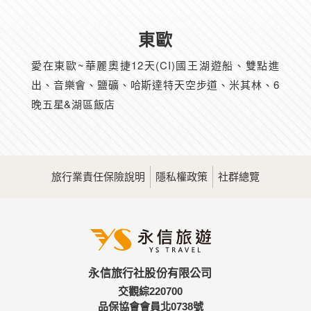
東歐
愛在東歐~華麗奧捷12天(CI)國王湖遊船、雙點進
出、音樂會、鹽礦、哈斯達特天空步道、米其林、6
晚五星&湖區飯店
旅行業責任保險說明
隱私權政策
社群總覽
永信旅行社股份有限公司
交觀綜220700
品保協會會員北0738號