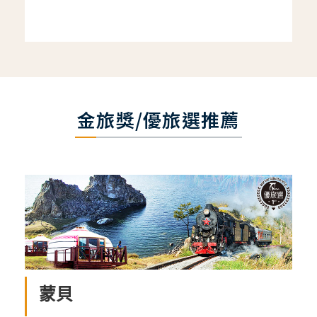
金旅獎/優旅選推薦
蒙貝