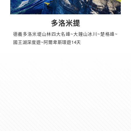
多洛米提
德義多洛米堤山林四大名峰~大鐘山冰川~楚格峰~
國王湖深度遊~阿爾卑斯環遊14天