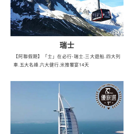
瑞士
【阿聯假期】「士」在必行-瑞士.三大遊船.四大列
車.五大名峰.六大健行.米推饗宴14天