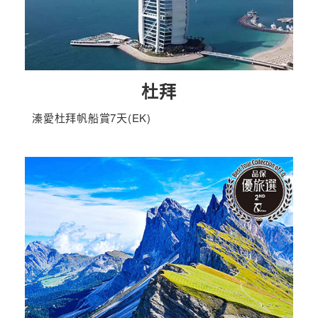
杜拜
溱愛杜拜帆船賞7天(EK)