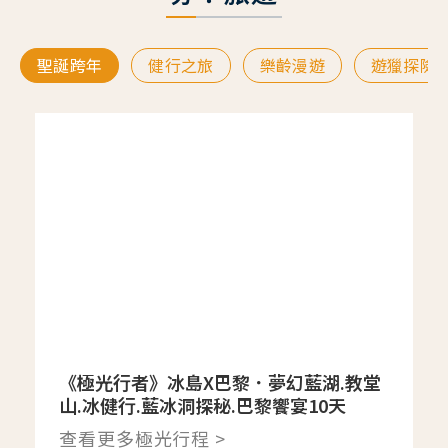
聖誕跨年
健行之旅
樂齡漫遊
遊獵探險
《極光行者》冰島X巴黎．夢幻藍湖.教堂
山.冰健行.藍冰洞探秘.巴黎饗宴10天
查看更多極光行程 >