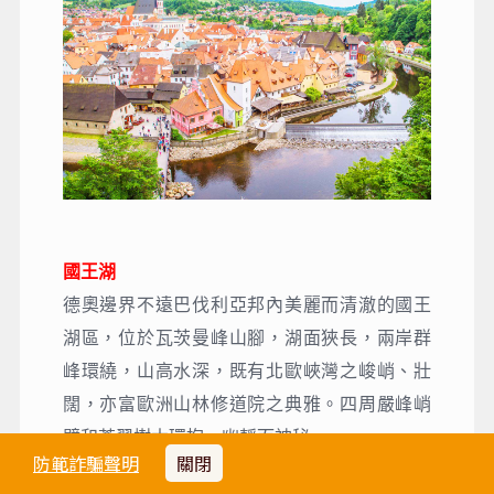
國王湖
德奧邊界不遠巴伐利亞邦內美麗而清澈的國王
湖區，位於瓦茨曼峰山腳，湖面狹長，兩岸群
峰環繞，山高水深，既有北歐峽灣之峻峭、壯
闊，亦富歐洲山林修道院之典雅。四周嚴峰峭
壁和蒼翠樹木環抱，幽靜而神秘。
防範詐騙聲明
關閉
庫倫洛夫CESKY KRUMLOV