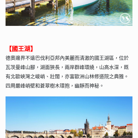
【國王湖】
德奧邊界不遠巴伐利亞邦內美麗而清澈的國王湖區，位於
瓦茨曼峰山腳，湖面狹長，兩岸群峰環繞，山高水深，既
有北歐峽灣之峻峭、壯闊，亦富歐洲山林修道院之典雅。
四周嚴峰峭壁和蒼翠樹木環抱，幽靜而神秘。