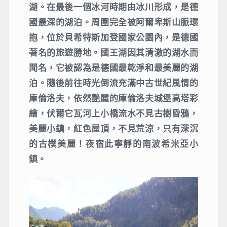
湖。在最後一個冰河時期由冰川形成，是德
國最深的湖泊。周圍完全被阿爾卑斯山脈環
抱，位於貝希特斯加登國家公園內，是德國
著名的旅遊勝地。國王湖因其清澈的湖水而
聞名，它被認為是德國最乾淨和最美麗的湖
泊。隨後前往時光倒流充滿中古世紀風情的
庫倫洛夫，依然艷麗的庫倫洛夫城堡高塔彩
繪，伏爾它瓦河上小橋流水不見古樹昏鴉，
美麗小鎮，紅色屋頂，不見荒涼，只有深沉
的古樸美麗！夜宿此寧靜的南波希米亞小
鎮。