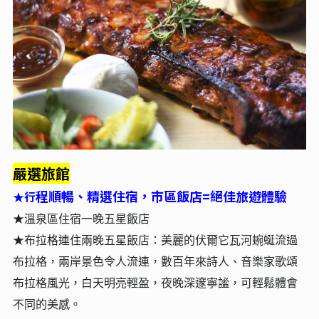
嚴選旅館
程順暢、精選住宿，市區飯店=絕佳旅遊體驗
行
★
★溫泉區住宿一晚五星飯店
★
布拉格連住兩晚五
星飯店：
美麗的伏爾它瓦河蜿蜒流過
布拉格，兩岸景色令人流連，數百年來詩人、音樂家歌頌
布拉格風光，白天明亮輕盈，夜晚深邃寧謐，可輕鬆體會
不同的美感。