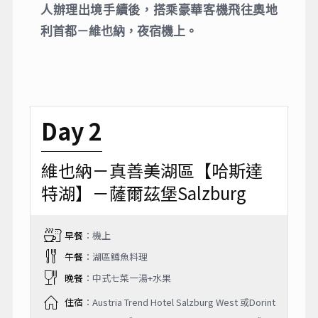
人辦理出境手續後，搭乘豪華客機飛往奧地
利首都－維也納，夜宿機上。
Day 2
維也納－真善美湖區【哈斯達
特湖】－薩爾茲堡Salzburg
早餐
：機上
午餐
：湖區鱒魚料理
晚餐
：中式七菜一湯+水果
住宿
：Austria Trend Hotel Salzburg West 或Dorint