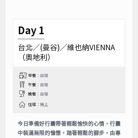
Day 1
台北／(曼谷)／維也納VIENNA
（奧地利）
早餐
：自理
午餐
：自理
晚餐
：自理
住宿
：機上
今日準備好行囊帶著輕鬆愉快的心情，行囊
中裝滿無限的憧憬，踏著輕鬆的腳步，由專