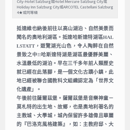
City-Hotel Salzburg或Hotel Mercure Salzburg City或
Holiday Inn Salzburg City或ARCOTEL Castellani Salzburg
4★或同等級
抵達維也納後前往以高山湖泊、自然美景而
聞名的奧地利湖區。抵達哈斯達特湖區HAL
LSTATT，遊覽湖光山色，令人陶醉在自然
景致之中!!哈斯達特湖是湖區最優靜美麗、
水溫最低的湖泊。早在三千多年前人類歷史
就已經在此落腳，是一個文化古蹟小鎮，此
地已經被聯合國教科文組織認定為「世界文
化遺產」。
午後前往薩爾茲堡。薩爾茲堡是音樂神童－
莫札特的出生地、故鄉，也是奧地利著名的
主教城、大學城，城內保留許多雄偉且華麗
的『巴洛克風格建築』，如：主教府邸、大