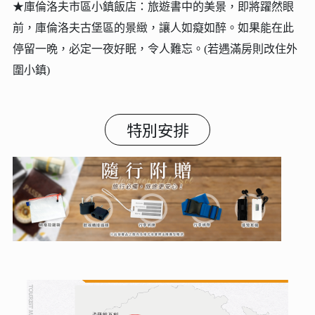
★庫倫洛夫市區小鎮飯店：旅遊書中的美景，即將躍然眼
前，庫倫洛夫古堡區的景緻，讓人如癡如醉。如果能在此
停留一晩，必定一夜好眠，令人難忘。(若遇滿房則改住外
圍小鎮)
特別安排