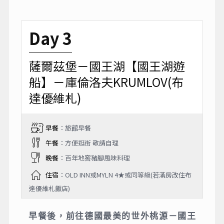
Day 3
薩爾茲堡－國王湖【國王湖遊
船】－庫倫洛夫KRUMLOV(布
達優維札)
早餐
：旅館早餐
午餐
：方便逛街 敬請自理
晚餐
：百年地窖豬腳風味料理
住宿
：OLD INN或MYLN 4★或同等級(若滿房改住布
達優維札飯店)
早餐後，前往德國最美的世外桃源－國王