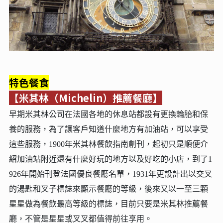
特色餐食
【米其林（Michelin）推薦餐廳】
早期米其林公司在法國各地的休息站都設有更換輪胎和保
養的服務，為了讓客戶知道什麼地方有加油站，可以享受
這些服務，1900年米其林餐飲指南創刊，起初只是順便介
紹加油站附近還有什麼好玩的地方以及好吃的小店，到了1
926年開始刊登法國優良餐廳名單，1931年更設計出以交叉
的湯匙和叉子標誌來顯示餐廳的等級，後來又以一至三顆
星星做為餐飲最高等級的標誌，目前只要是米其林推薦餐
廳，不管是星星或叉叉都值得前往享用。