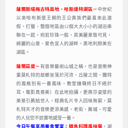
薩爾斯堪梅古特高地、哈斯達特湖區－
中世紀
以來哈布斯堡王朝的王公貴族們最喜來此渡
假、打獵，整個地區由12個大大小小的湖泊串
聯在一起，宛若珍珠一般，其美麗景致可見，
綺麗的山景、景色宜人的湖畔，奧地利醉美在
湖區。
薩爾茲堡－
有音樂藝術山城之稱，也是音樂神
童莫札特的故鄉坐落於河流、丘陵之間，獨特
的風格別有一番風味，教堂鐘聲終日不絕於
耳，電影真善美）在此地拍攝，更將莎姿堡的
美景引薦給世人，經典名片令人回味無窮，莫
札特天才的音樂更添美感，老街、舊城、可愛
的人兒您不妨實地感受一番。
今日午餐享用美食饗宴：
鱒魚料理風味餐
，湖