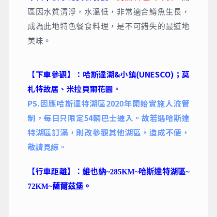
區因水質清淨，水溫低，非常適合鱒魚生長，
成為此地特色餐食料理，是不可錯失的最道地
美味。
【下車參觀】：哈斯達湖&小鎮(UNESCO)
；莫
札特故居、米拉貝爾花園。
PS.因應哈斯達特湖區2020年開始實施人流管
制，每日只限定54輛巴士進入。故若遇哈斯達
特湖區訂滿，則改參觀其他湖區，造成不便，
敬請見諒。
【行車距離】
：
維也納~285KM~哈斯達特湖區~
72KM~薩爾茲堡
。