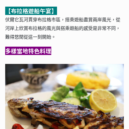
【布拉格遊船午宴】
伏爾它瓦河貫穿布拉格市區，搭乘遊船盡賞兩岸風光，從
河岸上欣賞布拉格的風光與搭乘遊船的感受是非常不同，
難得悠閒從這一刻開始。
多樣當地特色料理