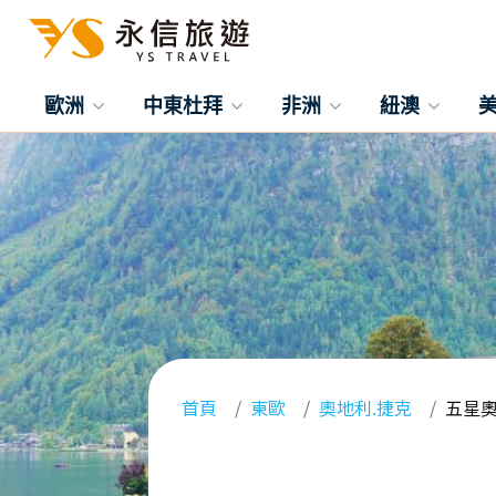
歐洲
中東杜拜
非洲
紐澳
首頁
東歐
奧地利.捷克
五星奧