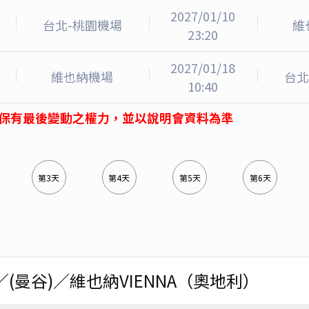
2027/01/10
台北-桃園機場
維
23:20
2027/01/18
維也納機場
台北
10:40
保有最後變動之權力，並以說明會資料為準
第3天
第4天
第5天
第6天
／(曼谷)／維也納VIENNA（奧地利）