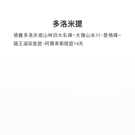
多洛米提
德義多洛米堤山林四大名峰~大鐘山冰川~楚格峰~
國王湖深度遊~阿爾卑斯環遊14天