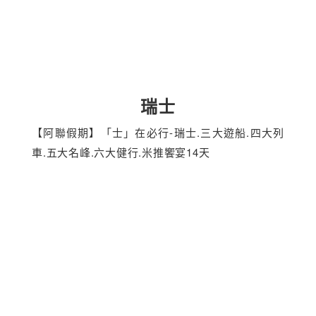
瑞士
【阿聯假期】「士」在必行-瑞士.三大遊船.四大列
車.五大名峰.六大健行.米推饗宴14天