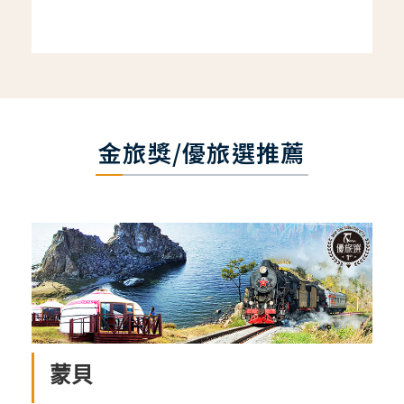
金旅獎/優旅選推薦
蒙貝