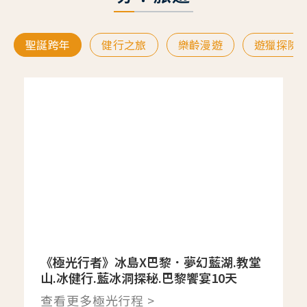
聖誕跨年
健行之旅
樂齡漫遊
遊獵探險
《極光行者》冰島X巴黎．夢幻藍湖.教堂
山.冰健行.藍冰洞探秘.巴黎饗宴10天
查看更多極光行程 >