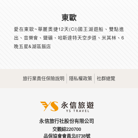
東歐
愛在東歐~華麗奧捷12天(CI)國王湖遊船、雙點進
出、音樂會、鹽礦、哈斯達特天空步道、米其林、6
晚五星&湖區飯店
旅行業責任保險說明
隱私權政策
社群總覽
永信旅行社股份有限公司
交觀綜220700
品保協會會員北0738號