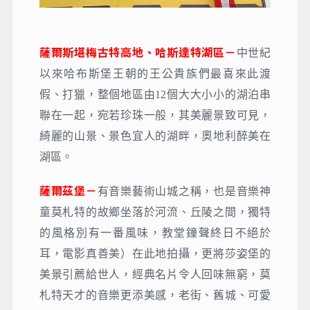
薩爾斯堪梅古特高地、哈斯達特湖區－
中世紀
以來哈布斯堡王朝的王公貴族們最喜來此渡
假、打獵，整個地區由12個大大小小的湖泊串
聯在一起，宛若珍珠一般，其美麗景致可見，
綺麗的山景、景色宜人的湖畔，奧地利醉美在
湖區。
薩爾茲堡－
有音樂藝術山城之稱，也是音樂神
童莫札特的故鄉坐落於河流、丘陵之間，獨特
的風格別有一番風味，教堂鐘聲終日不絕於
耳，電影真善美）在此地拍攝，更將莎姿堡的
美景引薦給世人，經典名片令人回味無窮，莫
札特天才的音樂更添美感，老街、舊城、可愛