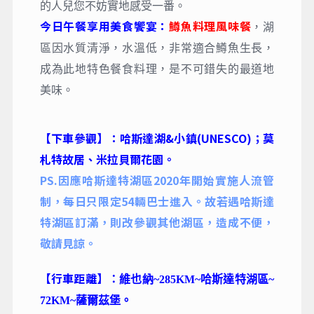
的人兒您不妨實地感受一番。
今日午餐享用美食饗宴：
鱒魚料理風味餐
，湖
區因水質清淨，水溫低，非常適合鱒魚生長，
成為此地特色餐食料理，是不可錯失的最道地
美味。
【下車參觀】：哈斯達湖&小鎮(UNESCO)
；莫
札特故居、米拉貝爾花園。
PS.因應哈斯達特湖區2020年開始實施人流管
制，每日只限定54輛巴士進入。故若遇哈斯達
特湖區訂滿，則改參觀其他湖區，造成不便，
敬請見諒。
【行車距離】
：
維也納~285KM~哈斯達特湖區~
72KM~薩爾茲堡
。