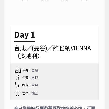
Day 1
台北／(曼谷)／維也納VIENNA
（奧地利）
早餐
：自理
午餐
：自理
晚餐
：自理
住宿
：機上
今日準備好行囊帶著輕鬆愉快的心情，行囊