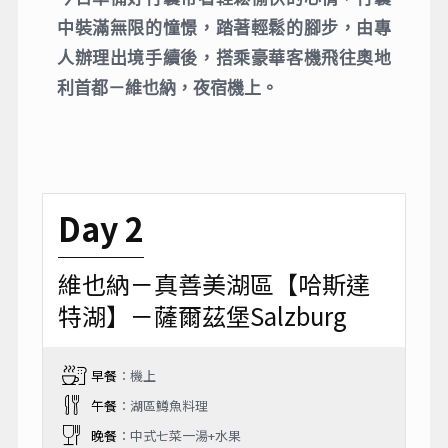
中裝滿無限的憧憬，踏著輕鬆的腳步，由專
人辦理出境手續後，搭乘豪華客機飛往奧地
利首都－維也納，夜宿機上。
Day 2
維也納－真善美湖區【哈斯達
特湖】－薩爾茲堡Salzburg
早餐
：機上
午餐
：湖區鱒魚料理
晚餐
：中式七菜一湯+水果