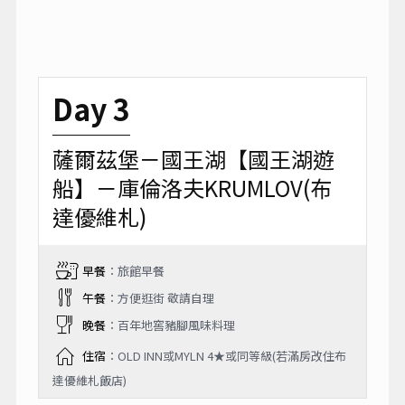
Day 3
薩爾茲堡－國王湖【國王湖遊
船】－庫倫洛夫KRUMLOV(布
達優維札)
早餐
：旅館早餐
午餐
：方便逛街 敬請自理
晚餐
：百年地窖豬腳風味料理
住宿
：OLD INN或MYLN 4★或同等級(若滿房改住布
達優維札飯店)