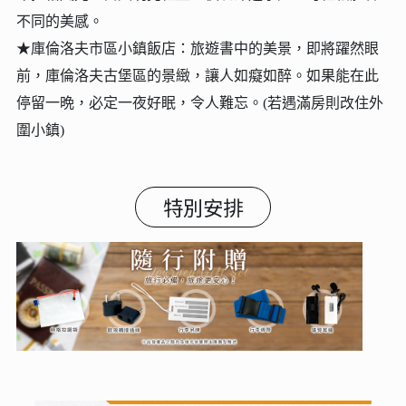
不同的美感。
★庫倫洛夫市區小鎮飯店：旅遊書中的美景，即將躍然眼
前，庫倫洛夫古堡區的景緻，讓人如癡如醉。如果能在此
停留一晩，必定一夜好眠，令人難忘。(若遇滿房則改住外
圍小鎮)
特別安排