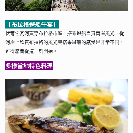
【布拉格遊船午宴】
伏爾它瓦河貫穿布拉格市區，搭乘遊船盡賞兩岸風光，從
河岸上欣賞布拉格的風光與搭乘遊船的感受是非常不同，
難得悠閒從這一刻開始。
多樣當地特色料理