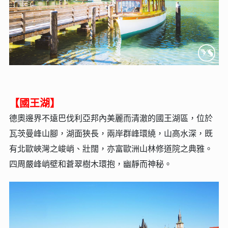
【國王湖】
德奧邊界不遠巴伐利亞邦內美麗而清澈的國王湖區，位於
瓦茨曼峰山腳，湖面狹長，兩岸群峰環繞，山高水深，既
有北歐峽灣之峻峭、壯闊，亦富歐洲山林修道院之典雅。
四周嚴峰峭壁和蒼翠樹木環抱，幽靜而神秘。