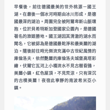
早餐後，前往德國最美的世外桃源－國王
湖。在最後一個冰河時期由冰川形成，是德
國最深的湖泊。周圍完全被阿爾卑斯山脈環
抱，位於貝希特斯加登國家公園內，是德國
著名的旅遊勝地。國王湖因其清澈的湖水而
聞名，它被認為是德國最乾淨和最美麗的湖
泊。隨後前往時光倒流充滿中古世紀風情的
庫倫洛夫，依然艷麗的庫倫洛夫城堡高塔彩
繪，伏爾它瓦河上小橋流水不見古樹昏鴉，
美麗小鎮，紅色屋頂，不見荒涼，只有深沉
的古樸美麗！夜宿此寧靜的南波希米亞小
鎮。