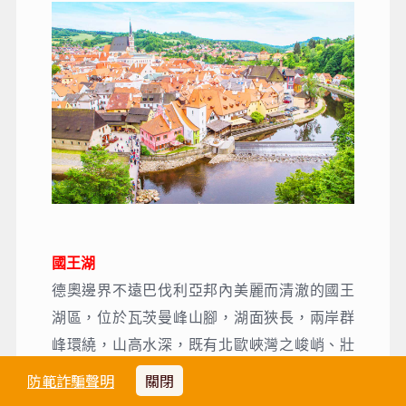
國王湖
德奧邊界不遠巴伐利亞邦內美麗而清澈的國王
湖區，位於瓦茨曼峰山腳，湖面狹長，兩岸群
峰環繞，山高水深，既有北歐峽灣之峻峭、壯
闊，亦富歐洲山林修道院之典雅。四周嚴峰峭
防範詐騙聲明
關閉
壁和蒼翠樹木環抱，幽靜而神秘。