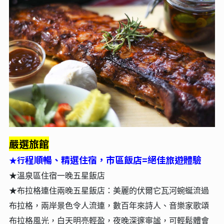
嚴選旅館
程順暢、精選住宿，市區飯店=絕佳旅遊體驗
行
★
★溫泉區住宿一晚五星飯店
★
布拉格連住兩晚五
星飯店：
美麗的伏爾它瓦河蜿蜒流過
布拉格，兩岸景色令人流連，數百年來詩人、音樂家歌頌
布拉格風光，白天明亮輕盈，夜晚深邃寧謐，可輕鬆體會