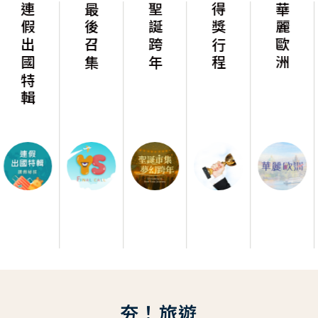
輯
最後召集
聖誕跨年
得獎行程
華麗歐洲
華麗美
夯！旅遊