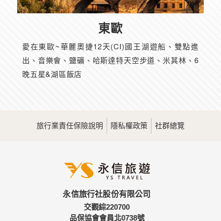
東歐
愛在東歐~華麗奧捷12天(CI)國王湖遊船、雙點進
出、音樂會、鹽礦、哈斯達特天空步道、米其林、6
晚五星&湖區飯店
旅行業責任保險說明
隱私權政策
社群總覽
永信旅行社股份有限公司
交觀綜220700
品保協會會員北0738號