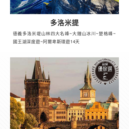
多洛米提
德義多洛米堤山林四大名峰~大鐘山冰川~楚格峰~
國王湖深度遊~阿爾卑斯環遊14天