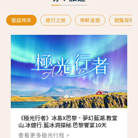
聖誕跨年
健行之旅
樂齡漫遊
遊獵探險
《極光行者》冰島X巴黎．夢幻藍湖.教堂
山.冰健行.藍冰洞探秘.巴黎饗宴10天
查看更多極光行程 >