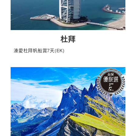
杜拜
溱愛杜拜帆船賞7天(EK)