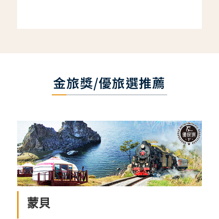
金旅獎/優旅選推薦
蒙貝