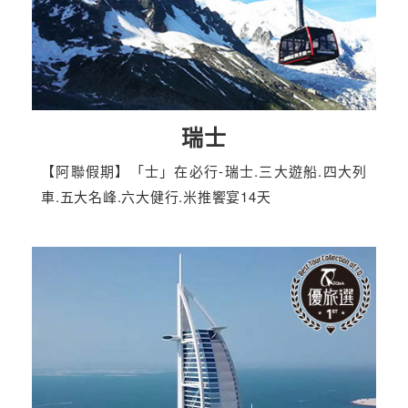
瑞士
【阿聯假期】「士」在必行-瑞士.三大遊船.四大列
車.五大名峰.六大健行.米推饗宴14天