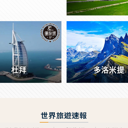
杜拜
多洛米提
世界旅遊速報