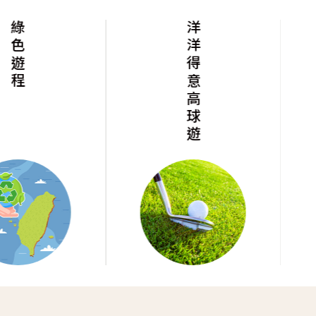
綠色遊程
洋洋得意高球遊