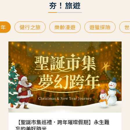
夯！旅遊
跨年
健行之旅
樂齡漫遊
遊獵探險
世
【聖誕市集巡禮．跨年璀璨假期】永生難
忘的美好時光