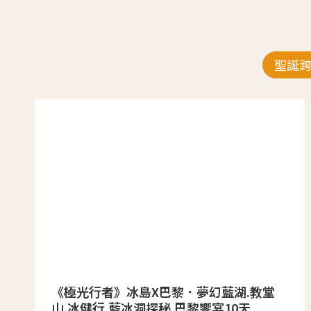
聖誕
《極光行者》冰島X巴黎．夢幻藍湖.教堂
山.冰健行.藍冰洞探秘.巴黎饗宴10天