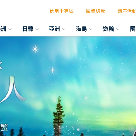
信用卡專區
團體總覽
講座活
美洲
日韓
亞洲
海島
遊輪
國