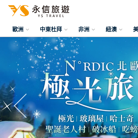
歐洲
中東杜拜
非洲
紐澳
往前