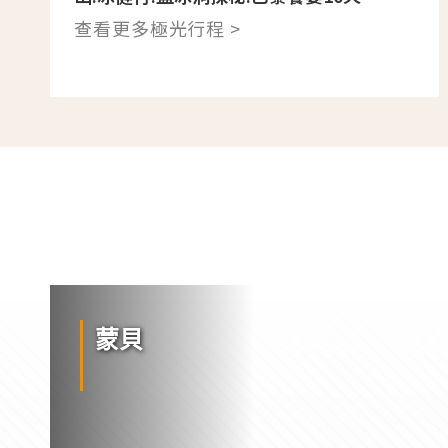
查看更多極光行程 >
蒙貝