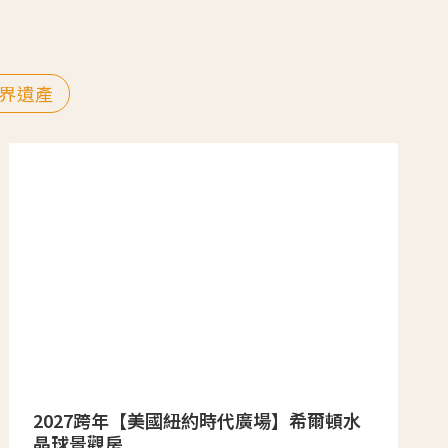
界遺產
2027跨年【美國紐約時代廣場】希爾頓水
晶球景觀房