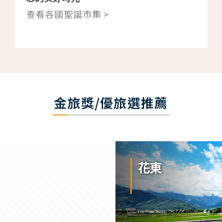
查看各國聖誕市集 >
金旅獎/優旅選推薦
花東