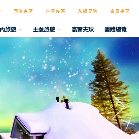
動
同業專區
企業專區
永續足跡
會員專區
內旅遊
主題旅遊
高爾夫球
團體總覽
往後