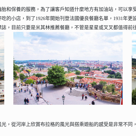
胎和保養的服務，為了讓客戶知道什麼地方有加油站，可以享受這
吃的小店，到了1926年開始刊登法國優良餐廳名單，1931年
標誌，目前只要是米其林推薦餐廳，不管是星星或叉叉都值得前
風光，從河岸上欣賞布拉格的風光與搭乘遊船的感受是非常不同