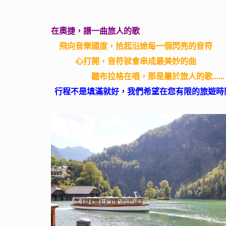
在奧捷，譜一曲旅人的歌
飛向音樂國度，拾起沿途每一個閃亮的音符
心打開，音符就會串成最美妙的曲
聽布拉格在唱，那是屬於旅人的歌......
行程不是填滿就好，我們希望在您有限的旅遊時