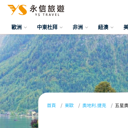
歐洲
中東杜拜
非洲
紐澳
首頁
東歐
奧地利.捷克
五星奧