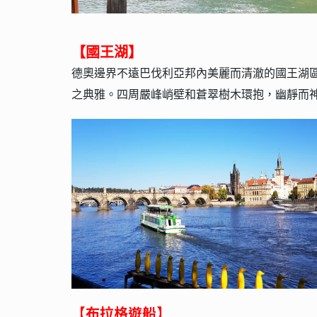
【國王湖】
德奧邊界不遠巴伐利亞邦內美麗而清澈的國王湖
之典雅。四周嚴峰峭壁和蒼翠樹木環抱，幽靜而
【布拉格遊船】