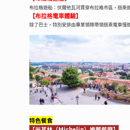
布拉格遊船：伏爾他瓦河貫穿布拉格市區，搭乘
【布拉格電車體驗】
除了巴士，特別安排由專業領隊帶領搭乘電車慢
特色餐食
【米其林（Michelin）推薦餐廳】