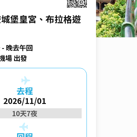
、雙城堡皇宮、布拉格遊
空
晚去午回
機場 出發
去程
2026/11/01
10天7夜
回程