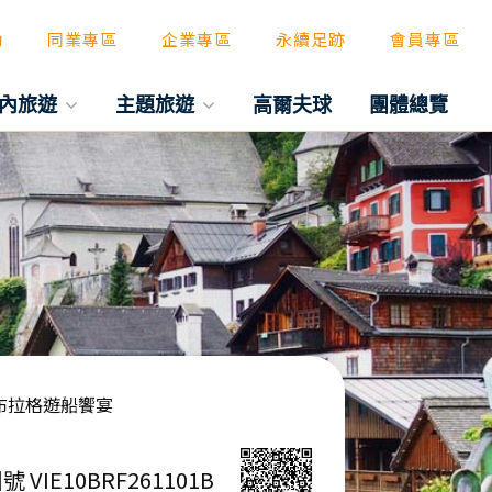
動
同業專區
企業專區
永續足跡
會員專區
內旅遊
主題旅遊
高爾夫球
團體總覽
、布拉格遊船饗宴
號 VIE10BRF261101B