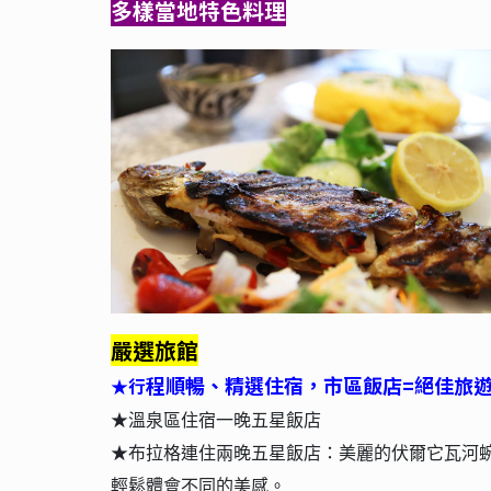
多樣當地特色料理
嚴選旅館
程順暢、精選住宿，市區飯店=絕佳旅
行
★
★溫泉區住宿一晚五星飯店
★
布拉格連住兩晚五
星飯店：
美麗的伏爾它瓦河
輕鬆體會不同的美感。