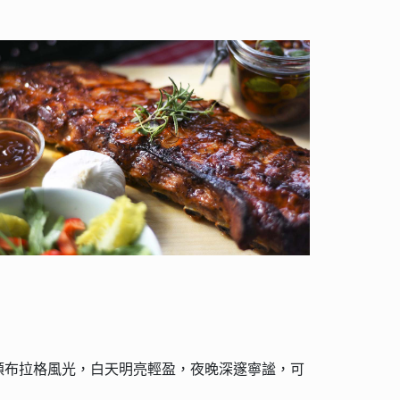
頌布拉格風光，白天明亮輕盈，夜晚深邃寧謐，可