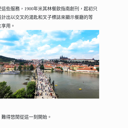
些服務，1900年米其林餐飲指南創刊，起初只
更設計出以交叉的湯匙和叉子標誌來顯示餐廳的等
往享用。
，難得悠閒從這一刻開始。