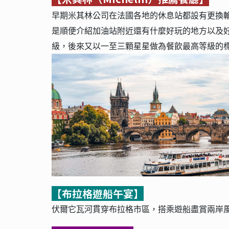
早期米其林公司在法國各地的休息站都設有更換輪
是順便介紹加油站附近還有什麼好玩的地方以及好
級，後來又以一至三顆星星做為餐飲最高等級的
【布拉格遊船午宴】
伏爾它瓦河貫穿布拉格市區，搭乘遊船盡賞兩岸