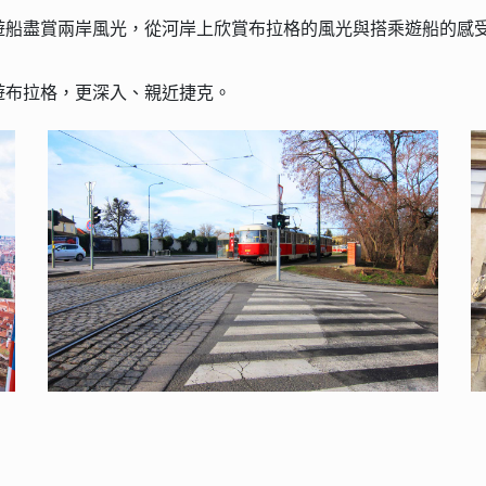
遊船盡賞兩岸風光，從河岸上欣賞布拉格的風光與搭乘遊船的感
遊布拉格，更深入、親近捷克。