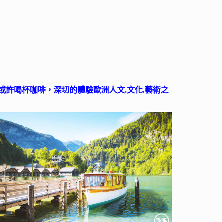
許喝杯咖啡，深切的體驗歐洲人文.文化.藝術之