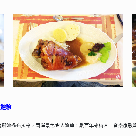
遊體驗
蜿蜒流過布拉格，兩岸景色令人流連，數百年來詩人、音樂家歌