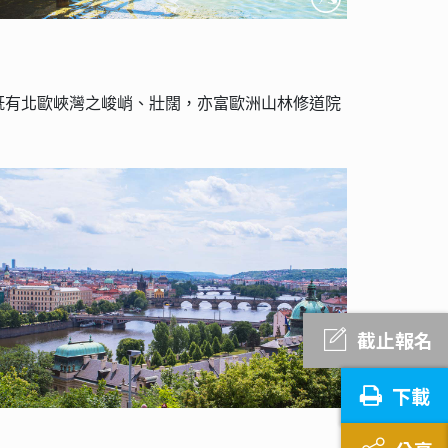
既有北歐峽灣之峻峭、壯闊，亦富歐洲山林修道院
截止報名
下載