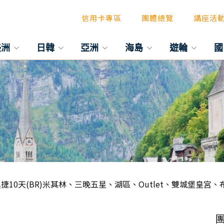
信用卡專區
團體總覽
講座活
美洲
日韓
亞洲
海島
遊輪
國
捷10天(BR)米其林、三晚五星、湖區、Outlet、雙城堡皇宮
團