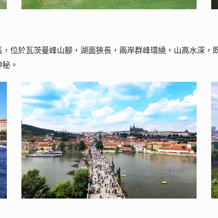
區，位於瓦茨曼峰山腳，湖面狹長，兩岸群峰環繞，山高水深，
神秘。