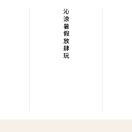
沁涼暑假放肆玩