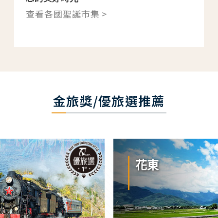
查看各國聖誕市集 >
金旅獎/優旅選推薦
花東