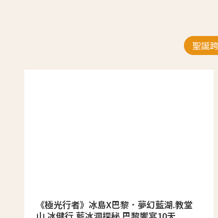
聖誕
《極光行者》冰島X巴黎．夢幻藍湖.教堂
山.冰健行.藍冰洞探秘.巴黎饗宴10天