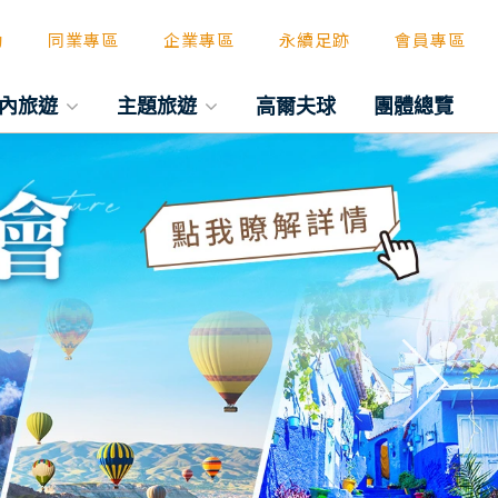
動
同業專區
企業專區
永續足跡
會員專區
內旅遊
主題旅遊
高爾夫球
團體總覽
往後