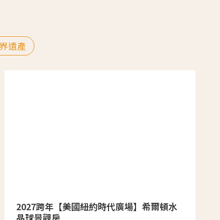
界遺產
2027跨年【美國紐約時代廣場】希爾頓水
晶球景觀房