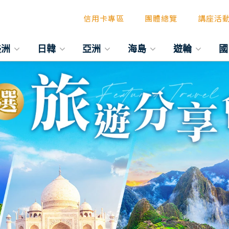
信用卡專區
團體總覽
講座活
美洲
日韓
亞洲
海島
遊輪
國