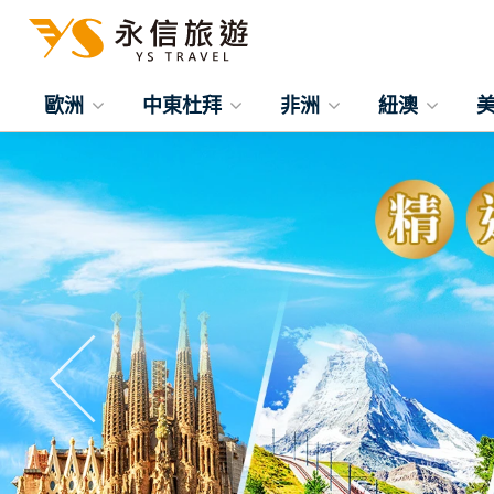
歐洲
中東杜拜
非洲
紐澳
往前