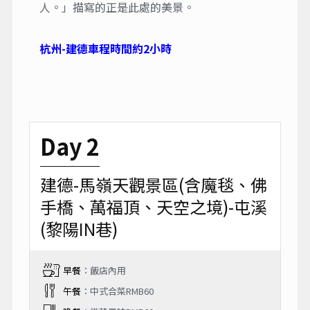
人。」描寫的正是此處的美景。
杭州-建德車程時間約2小時
Day 2
建德-馬嶺天觀景區(含魔毯、佛
手橋、萬福頂、天空之境)-屯溪
(黎陽IN巷)
早餐
：飯店內用
午餐
：中式合菜RMB60