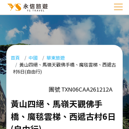
首頁
中國
華東旅遊
黃山四絕、馬嶺天觀佛手橋、魔毯雲梯、西遞古
村6日(自由行)
團號 TXN06CAA261212A
黃山四絕、馬嶺天觀佛手
橋、魔毯雲梯、西遞古村6日
(自由行)