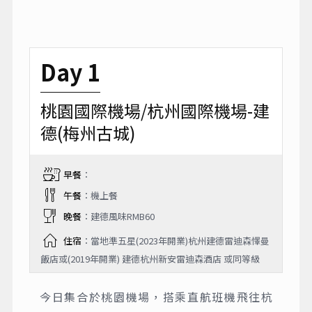
Day 1
桃園國際機場/杭州國際機場-建
德(梅州古城)
早餐
：
午餐
：機上餐
晚餐
：建德風味RMB60
住宿
：當地準五星(2023年開業)杭州建德雷迪森懌曼
飯店或(2019年開業) 建德杭州新安雷迪森酒店 或同等級
今日集合於桃園機場，搭乘直航班機飛往杭