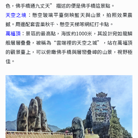
色，佛手橋通九丈天” 描述的便是佛手橋這景點。
天空之境‌
：懸空玻璃平臺倒映藍天與山景，拍照效果震
撼。周邊配套雲巢秋千、懸空天梯等網紅打卡點‌。
萬福頂
：景區的最高點，海拔約1000米，其設計宛如龍鱗
般層層疊疊，被稱為“雲端裡的天空之城”‌，站在萬福頂
的觀景臺上，可以俯瞰佛手橋與層巒疊嶂的山景，視野極
佳‌。