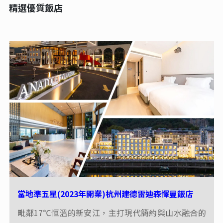
精選優質飯店
當地準五星(2023年開業)杭州建德雷迪森懌曼飯店
毗鄰17℃恒溫的新安江，主打現代簡約與山水融合的