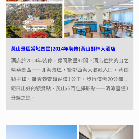
黃山景區當地四星(2014年裝修)黃山獅林大酒店
酒店於2014年裝修，房間數量97間。酒店位於黃山之
精華景區——北海景區，緊鄰西海大峽穀入口，背依
獅子峰，離雲穀索道站僅1公里，步行僅需20分鐘；
距日出好的觀賞點、黃山市百佳攝影點——清涼臺僅3
分鐘之遙。