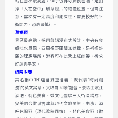
站在雲梯最高處，伸手彷彿可觸摸雲端，是拍
攝「人在空中」創意照片的絕佳位置。但需注
意，雲梯有一定高度和危險性，需要較好的平
衡能力，恐高者慎行。
萬福頂
景區最高點，採用龍鱗瀑布式設計，中央有金
蟬吐水景觀，四周視野開闊無遮擋，是祈福許
願的理想場所。遊客可在此繫上紅絲帶，祈求
好運與平安。
黎陽IN巷
其名稱中'IN'蘊含雙重含義：既代表'時尚潮
流'的英文寓意，又取自'印象'諧音。景區由濱江
酒吧、特色美食、徽文化體驗三大街區構成，
完美融合徽派古建與現代文旅業態。由濱江酒
吧休閒區（現代歐陸風情）、特色美食區（徽