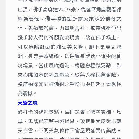
金色佛手托舉的懸空橋樑位於海拔約1000米的
山頂，佛手高度達22-23米，從各個角度觀看都
極為宏偉。佛手橋的設計靈感來源於佛教文
化，象徵著智慧、力量與吉祥，寓意佛祖伸出
援手將人們的祈願變為現實。站在佛手橋上，
可以遠眺對面的浦江美女峰，腳下是萬丈深
淵，身旁雲霧繚繞，彷彿置身武俠小說中的仙
境場景。當山風吹過時，橋體會輕微晃動，帶
來心跳加速的刺激體驗。從無人機視角俯瞰，
整座橋樑如同被佛祖之手從山中托起，景象極
為震撼。
天空之境
必打卡的網紅景點，這裡設置了懸空雲梯、鳥
巢、馬踏飛燕等拍照道具，玻璃地面反射出藍
天白雲，不同天氣條件下會呈現各異的美感。