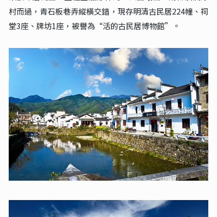
村而過，青石板巷弄縱橫交錯，現存明清古民居224幢、祠
堂3座、牌坊1座，被譽為“活的古民居博物館”‌。