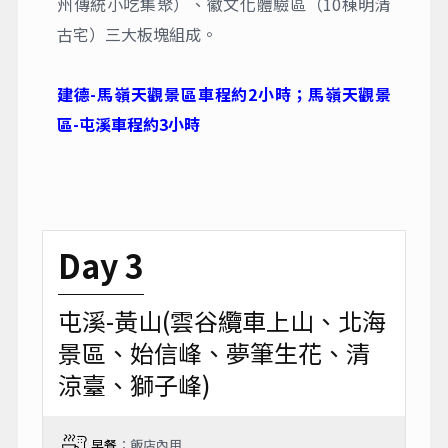
州傳統小吃集聚）、徽文化體驗區（10棟明清
古宅）三大板塊組成。
建德-馬嶺天觀景區車程約2小時；馬嶺天觀景
區-屯溪車程約3小時
Day 3
屯溪-黃山(雲谷纜車上山、北海
景區、始信峰、夢筆生花、清
涼臺、獅子峰)
早餐
：飯店內用