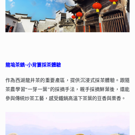
龍塢茶鎮~小背簍採茶體驗
作為西湖龍井茶的重要產區，提供沉浸式採茶體驗。跟隨
茶農學習“一芽一葉”的採摘手法，親手採摘鮮葉後，還能
參與傳統炒茶工藝，感受鐵鍋高溫下茶葉的豆香與栗香‌。