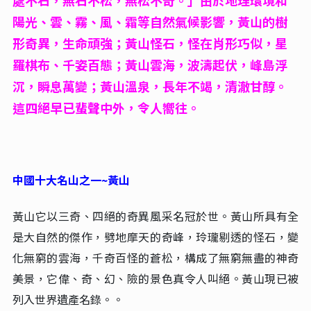
處不石，無石不松，無松不奇。」由於地理環境和
陽光、雲、霧、風、霜等自然氣候影響，黃山的樹
形奇異，生命頑強；黃山怪石，怪在肖形巧似，星
羅棋布、千姿百態；黃山雲海，波濤起伏，峰島浮
沉，瞬息萬變；黃山溫泉，長年不竭，清澈甘醇。
這四絕早已蜚聲中外，令人嚮往。
中國十大名山之一~黃山
黃山它以三奇、四絕的奇異風采名冠於世。黃山所具有全
是大自然的傑作，劈地摩天的奇峰，玲瓏剔透的怪石，變
化無窮的雲海，千奇百怪的蒼松，構成了無窮無盡的神奇
美景，它偉、奇、幻、險的景色真令人叫絕。黃山現已被
列入世界遺產名錄。。