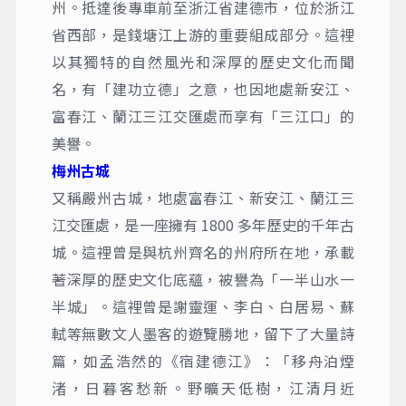
州。抵達後專車前至浙江省建德市，位於浙江
省西部，是錢塘江上游的重要組成部分。這裡
以其獨特的自然風光和深厚的歷史文化而聞
名，有「建功立德」之意，也因地處新安江、
富春江、蘭江三江交匯處而享有「三江口」的
美譽。
梅州古城
又稱嚴州古城，地處富春江、新安江、蘭江三
江交匯處，是一座擁有 1800 多年歷史的千年古
城。這裡曾是與杭州齊名的州府所在地，承載
著深厚的歷史文化底蘊，被譽為「一半山水一
半城」。這裡曾是謝靈運、李白、白居易、蘇
軾等無數文人墨客的遊覽勝地，留下了大量詩
篇，如孟浩然的《宿建德江》：「移舟泊煙
渚，日暮客愁新。野曠天低樹，江清月近