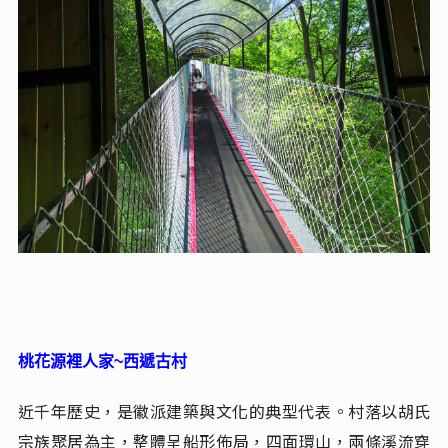
桃花源裡人家~西遞古村
近千年歷史，是徽派建築與文化的典型代表‌。村落以胡氏
宗族聚居為主，整體呈船形佈局，四面環山，兩條溪流穿