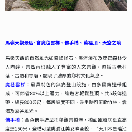
馬嶺天觀景區~含魔毯雲梯、佛手橋、萬福頂、天空之境
馬嶺天觀的自然風光如奇峰怪石、溪流瀑布及茂密森林令
人陶醉，景區內也融入了豐富的人文景觀，包括古老村
落、古道和寺廟，體現了濃厚的鄉村文化氣息。
魔毯雲梯
：最具特色的無痛登山設施，由多段傳送帶組
成，可節省80%以上體力，讓遊客輕鬆登頂‌。共5段傳送
帶，總長800公尺，每段坡度不同，乘坐時可俯瞰竹林、雲
海及峽谷風光。
佛手橋‌
：金色佛手造型托舉觀景橋體，橋面距穀底垂直高
度達150米，登橋可遠眺浦江美女峰全貌‌。“天川本是瑤池