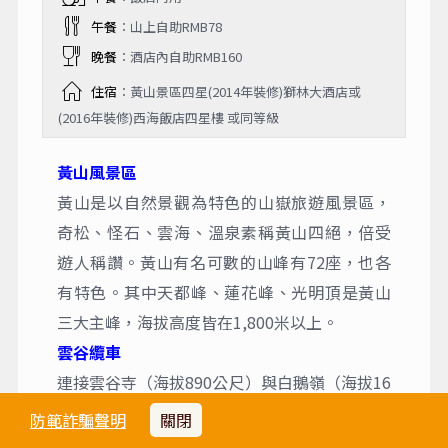
午餐
：山上自助RMB78
晚餐
：酒店內自助RMB160
住宿
：黃山景區四星(2014年裝修)獅林大酒店或
(2016年裝修)西海飯店四星樓 或同等級
黃山風景區
黃山是以自然景觀為特色的山嶽旅遊風景區，
奇松、怪石、雲海、溫泉素稱黃山四絕，倍受
遊人稱讚。黃山有名可數的山峰有72座，也各
有特色。其中天都峰、蓮花峰、光明頂是黃山
三大主峰，海拔高度皆在1,800米以上。
雲谷纜車
連接雲谷寺（海拔890公尺）與白鵝嶺（海拔16
65公尺）的現代化交通設施，全長2666公尺，
防範詐騙聲明
關閉
高差775公尺，採用世界先進的單線迴圈脫掛抱