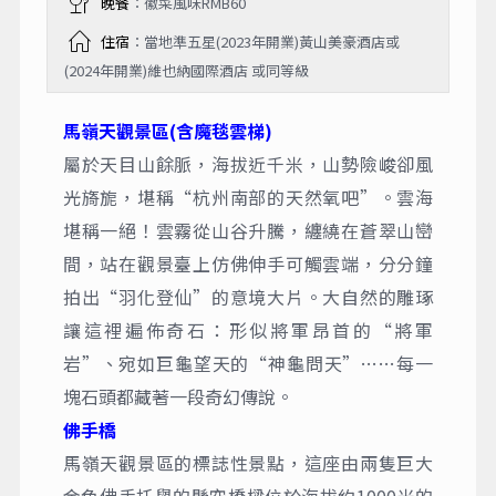
晚餐
：徽菜風味RMB60
住宿
：當地準五星(2023年開業)黃山美豪酒店或
(2024年開業)維也納國際酒店 或同等級
馬嶺天觀景區(含魔毯雲梯)
屬於天目山餘脈，海拔近千米，山勢險峻卻風
光旖旎，堪稱“杭州南部的天然氧吧”。雲海
堪稱一絕！雲霧從山谷升騰，纏繞在蒼翠山巒
間，站在觀景臺上仿佛伸手可觸雲端，分分鐘
拍出“羽化登仙”的意境大片。大自然的雕琢
讓這裡遍佈奇石：形似將軍昂首的“將軍
岩”、宛如巨龜望天的“神龜問天”……每一
塊石頭都藏著一段奇幻傳說。
佛手橋
馬嶺天觀景區的標誌性景點，這座由兩隻巨大