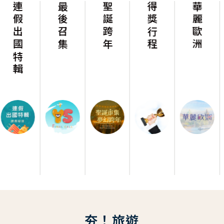
輯
最後召集
聖誕跨年
得獎行程
華麗歐洲
華麗美
夯！旅遊