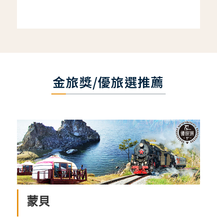
金旅獎/優旅選推薦
蒙貝