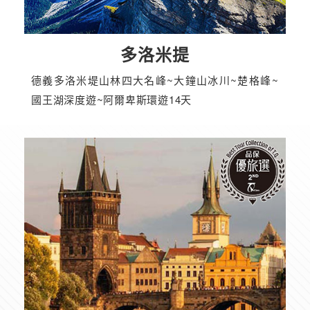
多洛米提
德義多洛米堤山林四大名峰~大鐘山冰川~楚格峰~
國王湖深度遊~阿爾卑斯環遊14天