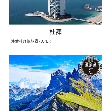
杜拜
溱愛杜拜帆船賞7天(EK)