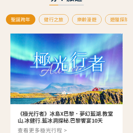
聖誕跨年
健行之旅
樂齡漫遊
遊獵探險
《極光行者》冰島X巴黎．夢幻藍湖.教堂
山.冰健行.藍冰洞探秘.巴黎饗宴10天
查看更多極光行程 >