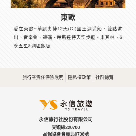
東歐
愛在東歐~華麗奧捷12天(CI)國王湖遊船、雙點進
出、音樂會、鹽礦、哈斯達特天空步道、米其林、6
晚五星&湖區飯店
旅行業責任保險說明
隱私權政策
社群總覽
永信旅行社股份有限公司
交觀綜220700
品保協會會員北0738號