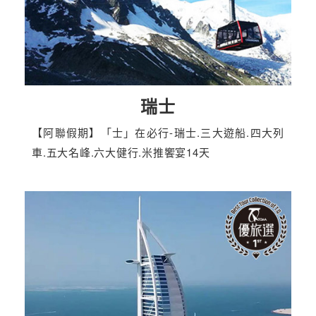
瑞士
【阿聯假期】「士」在必行-瑞士.三大遊船.四大列
車.五大名峰.六大健行.米推饗宴14天