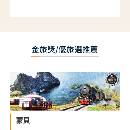
金旅獎/優旅選推薦
蒙貝