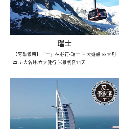
瑞士
【阿聯假期】「士」在必行-瑞士.三大遊船.四大列
車.五大名峰.六大健行.米推饗宴14天