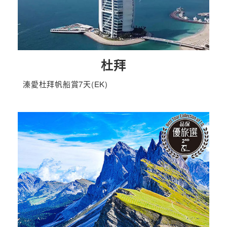
杜拜
溱愛杜拜帆船賞7天(EK)