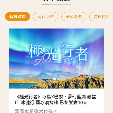
聖誕跨年
健行之旅
樂齡漫遊
遊獵探險
《極光行者》冰島X巴黎．夢幻藍湖.教堂
山.冰健行.藍冰洞探秘.巴黎饗宴10天
查看更多極光行程 >