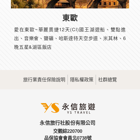
東歐
愛在東歐~華麗奧捷12天(CI)國王湖遊船、雙點進
出、音樂會、鹽礦、哈斯達特天空步道、米其林、6
晚五星&湖區飯店
旅行業責任保險說明
隱私權政策
社群總覽
永信旅行社股份有限公司
交觀綜220700
品保協會會員北0738號