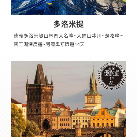
多洛米提
德義多洛米堤山林四大名峰~大鐘山冰川~楚格峰~
國王湖深度遊~阿爾卑斯環遊14天