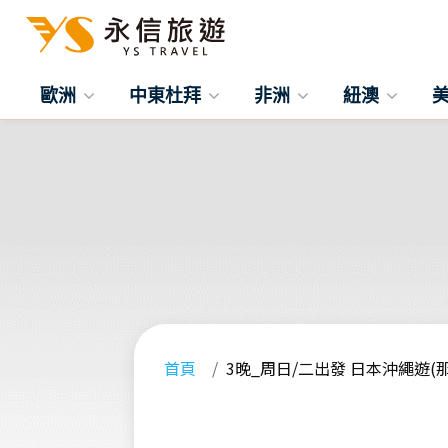
歐洲
中東杜拜
非洲
紐澳
首頁
3晚_周日/二出發 日本沖繩遊(