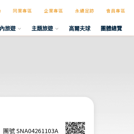
動
同業專區
企業專區
永續足跡
會員專區
內旅遊
主題旅遊
高爾夫球
團體總覽
團號 SNA04261103A