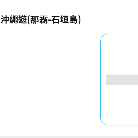
本沖繩遊(那霸-石垣島)