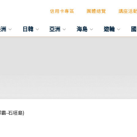
信用卡專區
團體總覽
講座活
美洲
日韓
亞洲
海島
遊輪
國
那霸-石垣島)