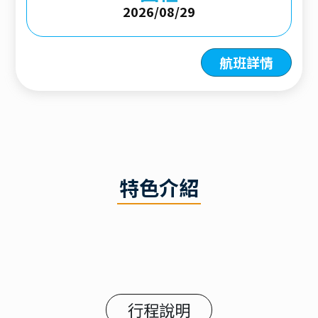
2026/08/29
航班詳情
特色介紹
行程說明