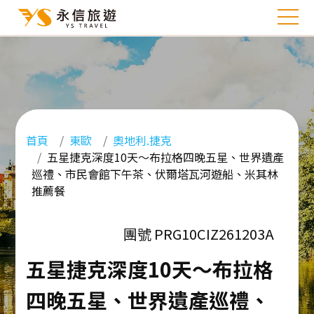
首頁
東歐
奧地利.捷克
五星捷克深度10天～布拉格四晚五星、世界遺產
巡禮、市民會館下午茶、伏爾塔瓦河遊船、米其林
推薦餐
團號 PRG10CIZ261203A
五星捷克深度10天～布拉格
四晚五星、世界遺產巡禮、