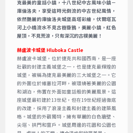
克最美的童話小鎮，十八世紀中古風味小鎮－
庫倫洛夫，享受這時光倒流的中古世紀風情，
依然艷麗的庫倫洛夫城堡高塔彩繪，伏爾塔瓦
河上小橋流水不見古樹昏鴉，美麗小鎮，紅色
屋頂，不見荒涼，只有深沉的古樸美麗！
赫盧波卡城堡 Hluboka Castle
赫盧波卡城堡，位於捷克共和國西南，是一座
壯觀的封建主義城堡之一，也是捷克最輝煌的
城堡，被稱為捷克最美麗的三大城堡之一。它
的外圍位於維塞拉河畔，被環繞著美麗的公園
和湖泊，佈置在外面如童話般的美麗風景。這
座城堡最初建於13世紀，但在19世紀經過徹底
的改建，採用了浪漫主義和封建主義的建築風
格。城堡的外觀獨特，擁有華麗的白色牆壁、
尖塔、拱門和窗戶。城堡周邊的花園和公園也