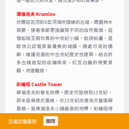
是一處迷人的天堂，適合漫步和欣賞美景。
庫倫洛夫 Krumlov
伏爾塔瓦河的S型河灣所環繞的古城，周圍林木
蓊鬱，隨著季節更換展現不同的自然風情，這
個如珠玉般珍貴的中世紀小鎮，如詩如畫，是
歐洲公認風景最優美的城鎮。隨處可見的橋
廊，維護完善的中古世紀歷史性建築，結合許
多古樸造型的店舖商家，紅瓦白牆的視覺景
觀，流連難捨。
彩繪塔 Castle Tower
庫倫洛夫的著名地標，歷史可追朔到13世紀，
原本是哥德式風格，在15世紀改建為文藝復興
風格，是庫倫洛夫小鎮最高的地標。彩繪塔得
名於其外牆美麗的彩繪，塔高54公尺，有147級
防範詐騙聲明
關閉
階梯，登上彩繪塔飽覽美麗的童話小鎮全景。