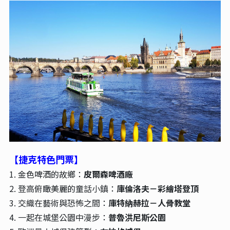
【捷克特色門票】
1. 金色啤酒的故鄉：
皮爾森啤酒廠
2. 登高俯瞰美麗的童話小鎮：
庫倫洛夫－彩繪塔登頂
3. 交織在藝術與恐怖之間：
庫特納赫拉－人骨教堂
4. 一起在城堡公園中漫步：
普魯洪尼斯公園