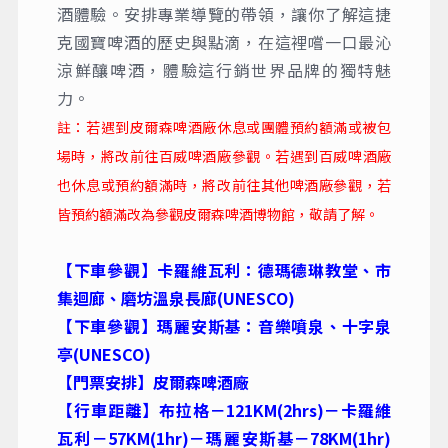
酒體驗。安排專業導覽的帶領，讓你了解這捷
克國寶啤酒的歷史與點滴，在這裡嚐一口最沁
涼鮮釀啤酒，體驗這行銷世界品牌的獨特魅
力。
註：若遇到皮爾森啤酒廠休息或團體預約額滿或被包
場時，將改前往百威啤酒廠參觀。若遇到百威啤酒廠
也休息或預約額滿時，將改前往其他啤酒廠參觀，若
皆預約額滿改為參觀皮爾森啤酒博物館，敬請了解。
【下車參觀】卡羅維瓦利：德瑪德琳教堂、市
集迴廊、磨坊溫泉長廊(UNESCO)
【下車參觀】瑪麗安斯基：音樂噴泉、十字泉
亭(UNESCO)
【門票安排】皮爾森啤酒廠
【行車距離】布拉格－121KM(2hrs)－卡羅維
瓦利－57KM(1hr)－瑪麗安斯基－78KM(1hr)