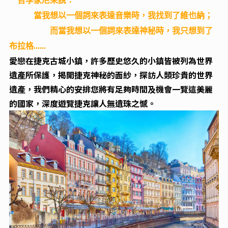
哲學家尼采說：
當我想以一個詞來表達音樂時，我找到了維也納；
而當我想以一個詞來表達神秘時，我只想到了
布拉格......
愛戀在捷克古城小鎮，許多歷史悠久的小鎮皆被列為世界
遺產所保護，揭開捷克神秘的面紗，探訪人類珍貴的
世界
遺產，我們精心的安排您將有足夠時間及機會一覽這美麗
的國家，深度遊覽捷克讓人無遺珠之憾。