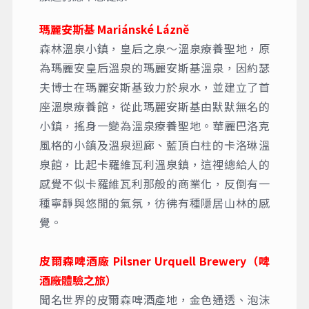
瑪麗安斯基 Mariánské Lázně
森林溫泉小鎮，皇后之泉～溫泉療養聖地，原
為瑪麗安皇后溫泉的瑪麗安斯基溫泉，因約瑟
夫博士在瑪麗安斯基致力於泉水，並建立了首
座溫泉療養館，從此瑪麗安斯基由默默無名的
小鎮，搖身一變為溫泉療養聖地。華麗巴洛克
風格的小鎮及溫泉迴廊、藍頂白柱的卡洛琳溫
泉館，比起卡羅維瓦利溫泉鎮，這裡總給人的
感覺不似卡羅維瓦利那般的商業化，反倒有一
種寧靜與悠閒的氣氛，彷彿有種隱居山林的感
覺。
皮爾森啤酒廠 Pilsner Urquell Brewery（啤
酒廠體驗之旅）
聞名世界的皮爾森啤酒產地，金色通透、泡沫