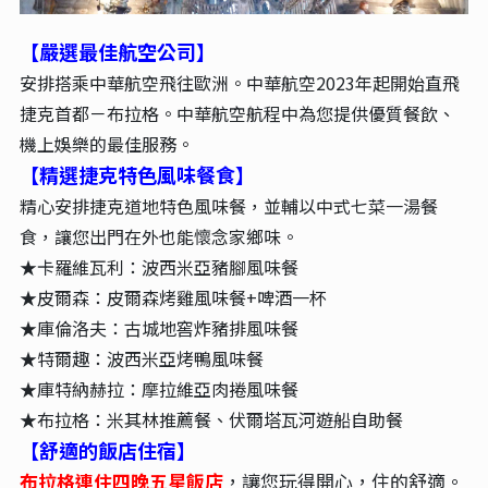
【嚴選最佳航空公司】
安排搭乘中華航空飛往歐洲。中華航空2023年起開始直飛
捷克首都－布拉格。中華航空航程中為您提供優質餐飲、
機上娛樂的最佳服務。
【精選捷克特色風味餐食】
精心安排捷克道地特色風味餐，並輔以中式七菜一湯餐
食，讓您出門在外也能懷念家鄉味。
★卡羅維瓦利：波西米亞豬腳風味餐
★皮爾森：皮爾森烤雞風味餐+啤酒一杯
★庫倫洛夫：古城地窖炸豬排風味餐
★特爾趣：波西米亞烤鴨風味餐
★庫特納赫拉：摩拉維亞肉捲風味餐
★布拉格：米其林推薦餐、伏爾塔瓦河遊船自助餐
【舒適的飯店住宿】
布拉格連住四晚五星飯店
，讓您玩得開心，住的舒適。