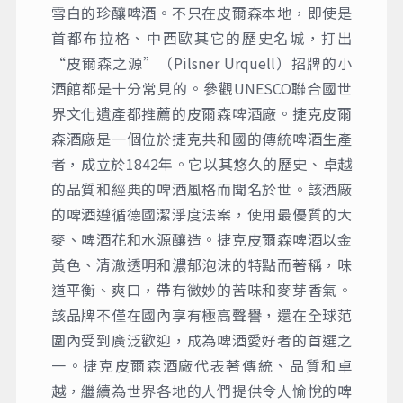
雪白的珍釀啤酒。不只在皮爾森本地，即使是
首都布拉格、中西歐其它的歷史名城，打出
“皮爾森之源”（Pilsner Urquell）招牌的小
酒館都是十分常見的。參觀UNESCO聯合國世
界文化遺產都推薦的皮爾森啤酒廠。捷克皮爾
森酒廠是一個位於捷克共和國的傳統啤酒生產
者，成立於1842年。它以其悠久的歷史、卓越
的品質和經典的啤酒風格而聞名於世。該酒廠
的啤酒遵循德國潔淨度法案，使用最優質的大
麥、啤酒花和水源釀造。捷克皮爾森啤酒以金
黃色、清澈透明和濃郁泡沫的特點而著稱，味
道平衡、爽口，帶有微妙的苦味和麥芽香氣。
該品牌不僅在國內享有極高聲譽，還在全球范
圍內受到廣泛歡迎，成為啤酒愛好者的首選之
一。捷克皮爾森酒廠代表著傳統、品質和卓
越，繼續為世界各地的人們提供令人愉悅的啤