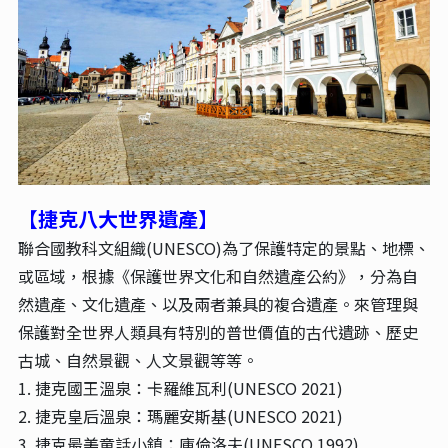
【捷克八大世界遺產】
聯合國教科文組織(UNESCO)為了保護特定的景點、地標、
或區域，根據《保護世界文化和自然遺產公約》，分為自
然遺產、文化遺產、以及兩者兼具的複合遺產。來管理與
保護對全世界人類具有特別的普世價值的古代遺跡、歷史
古城、自然景觀、人文景觀等等。
1. 捷克國王溫泉：卡羅維瓦利(UNESCO 2021)
2. 捷克皇后溫泉：瑪麗安斯基(UNESCO 2021)
3. 捷克最美童話小鎮：庫倫洛夫(UNESCO 1992)