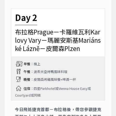
Day 2
布拉格Prague－卡羅維瓦利Kar
lovy Vary－瑪麗安斯基Mariáns
ké Lázně－皮爾森Plzen
早餐
：機上
午餐
：波希米亞烤鴨風味料理
晚餐
：皮爾森烤雞風味餐+啤酒一杯
住宿
：四星Parkhotel或Vienna House Easy或
Courtyard或同級
今日飛抵捷克首都－布拉格後，帶您參觀捷克