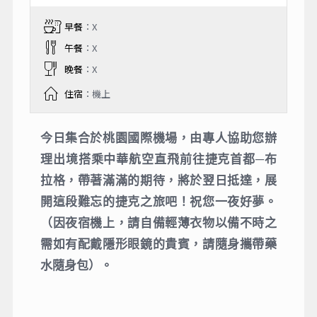
早餐
：X
午餐
：X
晚餐
：X
住宿
：機上
今⽇集合於桃園國際機場，由專⼈協助您辦
理出境搭乘中華航空直⾶前往捷克⾸都─布
拉格，帶著滿滿的期待，將於翌⽇抵達，展
開這段難忘的捷克之旅吧！祝您⼀夜好夢。
（因夜宿機上，請自備輕薄衣物以備不時之
需如有配戴隱形眼鏡的貴賓，請隨身攜帶藥
水隨身包）。