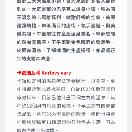
西部二大大溫泉小鎮，首先來到許多名人都曾
到訪，大氣豪華的巴洛克式溫泉小鎮，稱為國
王溫泉的卡羅維瓦利，微甜舒暢的空氣，美麗
建築風格，琳琅滿目的店街，執手漫遊，與美
感共鳴。午後前往有皇后溫泉美名，寧靜悠閒
的瑪麗安斯基。下午來到金色啤酒的發源地－
皮爾森酒廠，了解啤酒的生產過程，並品嚐正
宗的皮爾森啤酒。
卡羅維瓦利 Karlovy vary
卡羅維瓦利的溫泉療法享譽歐洲，貝多芬、莫
札特都曾到此尋找靈感，自從1522年發現溫泉
療效以來，目前已估計盡百個左右的溫泉，其
中進12個具有特別的療效，今早您將有機會盡
情品飲，別忘記必需優閒的散步，我們也特別
推薦您號稱第13種溫泉的貝赫洛夫卡酒，因為
旅遊仍應不忘健康。