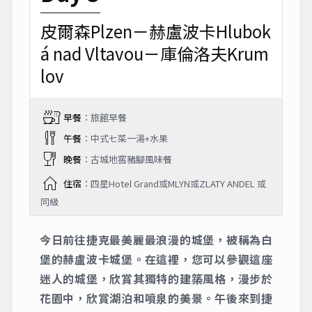
皮爾森Plzen－赫盧波卡Hlubok
á nad Vltavou－庫倫洛夫Krum
lov
早餐
：旅館早餐
午餐
：中式七菜一湯+水果
晚餐
：古城地窖豬腳風味餐
住宿
：四星Hotel Grand或MLYN或ZLATY ANDEL 或
同級
今日前往捷克最美麗最浪漫的城堡，被稱為白
堡的赫盧波卡城堡。在這裡，您可以參觀這座
迷人的城堡，欣賞其獨特的建築風格，漫步於
花園中，欣賞湖泊和噴泉的美景。午後來到捷