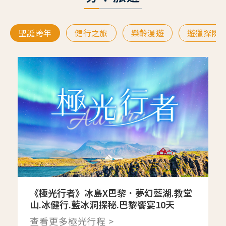
聖誕跨年
健行之旅
樂齡漫遊
遊獵探險
《極光行者》冰島X巴黎．夢幻藍湖.教堂
山.冰健行.藍冰洞探秘.巴黎饗宴10天
查看更多極光行程 >