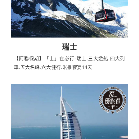
瑞士
【阿聯假期】「士」在必行-瑞士.三大遊船.四大列
車.五大名峰.六大健行.米推饗宴14天