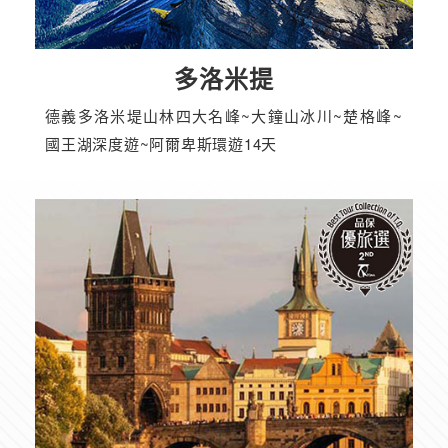
多洛米提
德義多洛米堤山林四大名峰~大鐘山冰川~楚格峰~
國王湖深度遊~阿爾卑斯環遊14天