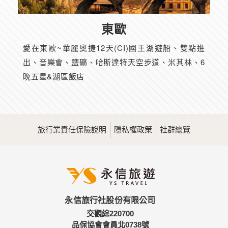
東歐
愛在東歐~華麗奧捷12天(CI)國王湖遊船、雙點進
出、音樂會、鹽礦、哈斯達特天空步道、米其林、6
晚五星&湖區飯店
旅行業責任保險說明
隱私權政策
社群總覽
永信旅行社股份有限公司
交觀綜220700
品保協會會員北0738號