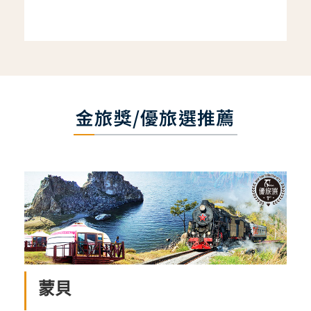
金旅獎/優旅選推薦
蒙貝