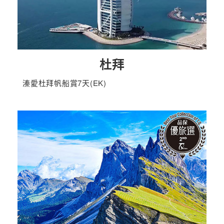
杜拜
溱愛杜拜帆船賞7天(EK)