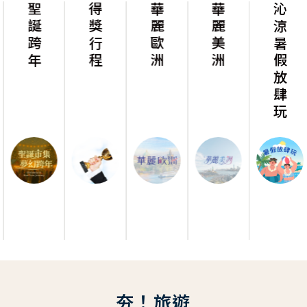
聖誕跨年
得獎行程
華麗歐洲
華麗美洲
沁涼暑假放肆玩
夯！旅遊