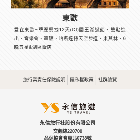
東歐
愛在東歐~華麗奧捷12天(CI)國王湖遊船、雙點進
出、音樂會、鹽礦、哈斯達特天空步道、米其林、6
晚五星&湖區飯店
旅行業責任保險說明
隱私權政策
社群總覽
永信旅行社股份有限公司
交觀綜220700
品保協會會員北0738號