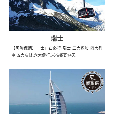
瑞士
【阿聯假期】「士」在必行-瑞士.三大遊船.四大列
車.五大名峰.六大健行.米推饗宴14天