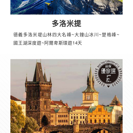
多洛米提
德義多洛米堤山林四大名峰~大鐘山冰川~楚格峰~
國王湖深度遊~阿爾卑斯環遊14天