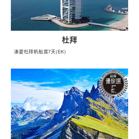
杜拜
溱愛杜拜帆船賞7天(EK)