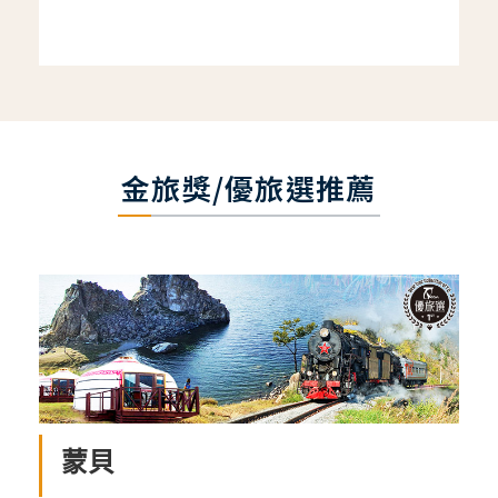
金旅獎/優旅選推薦
蒙貝