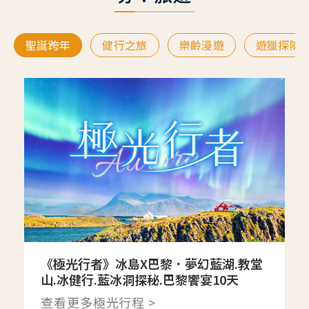
聖誕跨年
健行之旅
樂齡漫遊
遊獵探險
《極光行者》冰島X巴黎．夢幻藍湖.教堂
山.冰健行.藍冰洞探秘.巴黎饗宴10天
查看更多極光行程 >