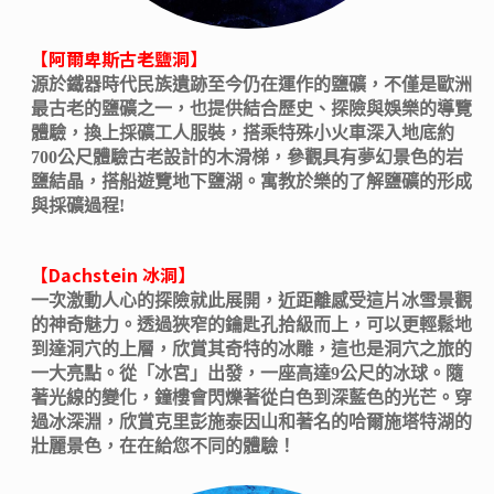
【阿爾卑斯古老鹽洞】
源於鐵器時代民族遺跡至今仍在運作的鹽礦，不僅是歐洲
最古老的鹽礦之一，也提供結合歷史、探險與娛樂的導覽
體驗，換上採礦工人服裝，搭乘特殊小火車深入地底約
700公尺體驗古老設計的木滑梯，參觀具有夢幻景色的岩
鹽結晶，搭船遊覽地下鹽湖。寓教於樂的了解鹽礦的形成
與採礦過程!
【Dachstein 冰洞】
一次激動人心的探險就此展開，近距離感受這片冰雪景觀
的神奇魅力。透過狹窄的鑰匙孔拾級而上，可以更輕鬆地
到達洞穴的上層，欣賞其奇特的冰雕，這也是洞穴之旅的
一大亮點。從「冰宮」出發，一座高達9公尺的冰球。隨
著光線的變化，鐘樓會閃爍著從白色到深藍色的光芒。穿
過冰深淵，欣賞克里彭施泰因山和著名的哈爾施塔特湖的
壯麗景色，在在給您不同的體驗！