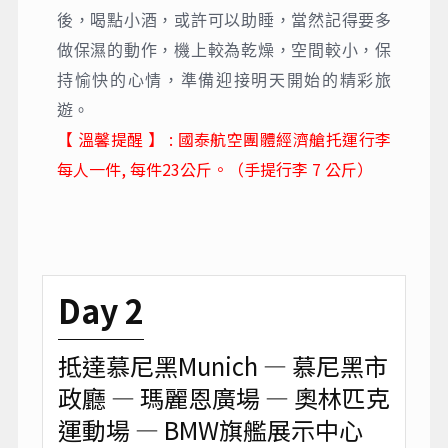
後，喝點小酒，或許可以助睡，當然記得要多
做保濕的動作，機上較為乾燥，空間較小，保
持愉快的心情，準備迎接明天開始的精彩旅
遊。
【 溫馨提醒 】 :
國泰航空團體經濟艙托運行李
每人一件, 每件23公斤。（手提行李 7 公斤）
Day 2
抵達慕尼黑Munich — 慕尼黑市
政廳 — 瑪麗恩廣場 — 奧林匹克
運動場 — BMW旗艦展示中心