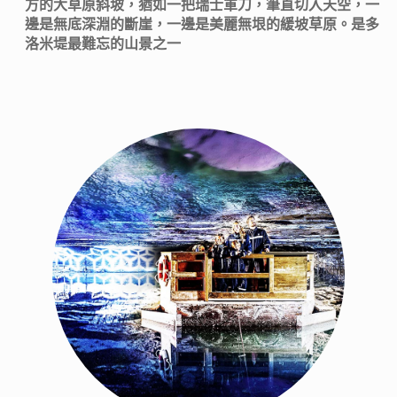
方的大草原斜坡，猶如一把瑞士軍刀，筆直切入天空，一
邊是無底深淵的斷崖，一邊是美麗無垠的緩坡草原。是多
洛米堤最難忘的山景之一