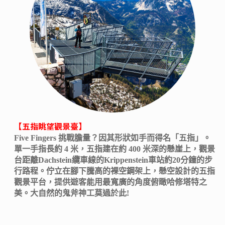
【五指眺望觀景臺】
Five Fingers 挑戰膽量？因其形狀如手而得名「五指」。
單一手指長約 4 米，五指建在約 400 米深的懸崖上，觀景
台距離Dachstein纜車線的Krippenstein車站約20分鐘的步
行路程。佇立在腳下騰高的裸空鋼架上，懸空設計的五指
觀景平台，提供遊客能用最寬廣的角度俯瞰哈修塔特之
美。大自然的鬼斧神工莫過於此!