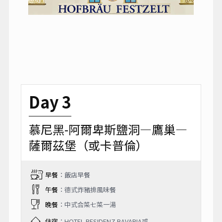
Day 3
慕尼黑-阿爾卑斯鹽洞—鷹巢—
薩爾茲堡（或卡普倫）
早餐
：飯店早餐
午餐
：德式炸豬排風味餐
晚餐
：中式合菜七菜一湯
住宿
：HOTEL RESIDENZ BAVARIA或