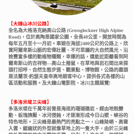
【大鐘山冰川公路】
全名為大格洛克納高山公路 (Grossglockner High Alpine
Road)，位於高陶恩國家公園，全長48公里，開放時間為
每年五月至十一月初。車遊在海拔2400公尺的公路上，欣
賞阿爾卑斯山脈的宏偉壯麗、不可思議的大自然風光、沿
途豐富多樣的動植物種類，幸運的話，還能近距離看到阿
爾卑斯山的吉祥物—高山土撥鼠，在草地與岩石間出來探
頭打招呼、自然生態步道、觀景點、博物館，公路的盡頭
是法蘭茨·約瑟夫皇帝高地遊客中心，提供各式各樣的山
區活動和服務。及大鐘山電影院、冰川主題展覽!
【多洛米堤三尖峰】
多洛米堤在千萬年前曾是海底的珊瑚礁岩，經由地殼變
動、板塊擠壓、冰河侵蝕，才逐漸形成今日山壁、峽谷的
特色地形。三尖峰是最熱門的亮點之一，山峰陡峭、高聳
入雲，鋸齒狀的外型就像草地上的一隻大手，由於三尖峰