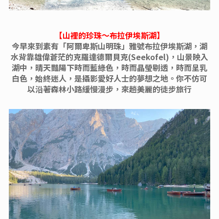
【山裡的珍珠〜布拉伊埃斯湖】
今早來到素有「阿爾卑斯山明珠」雅號布拉伊埃斯湖，湖
水背靠雄偉蒼茫的克羅達德爾貝克(Seekofel)，山景映入
湖中，晴天豔陽下時而藍綠色，時而晶瑩剔透，時而呈乳
白色，始終迷人，是攝影愛好人士的夢想之地。你不仿可
以沿著森林小路緩慢漫步，來趟美麗的徒步旅行