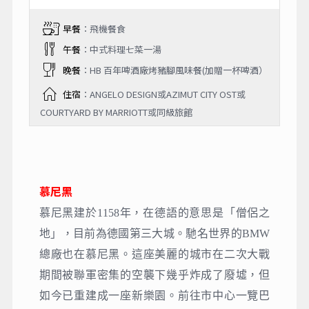
早餐
：飛機餐食
午餐
：中式料理七菜一湯
晚餐
：HB 百年啤酒廠烤豬腳風味餐(加贈一杯啤酒）
住宿
：ANGELO DESIGN或AZIMUT CITY OST或
COURTYARD BY MARRIOTT或同級旅館
慕尼黑
慕尼黑建於1158年，在德語的意思是「僧侶之
地」，目前為德國第三大城。馳名世界的BMW
總廠也在慕尼黑。這座美麗的城市在二次大戰
期間被聯軍密集的空襲下幾乎炸成了廢墟，但
如今已重建成一座新樂園。前往市中心一覽巴