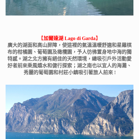
【
】
加爾達湖 Lago di Garda
廣大的湖面和高山屏障，使這裡的氣溫溫暖舒適和星羅棋
布的柑橘園、葡萄園及橄欖園，予人彷彿置身地中海的獨
特感。湖之北方擁有絕佳的天然環境，總吸引戶外活動愛
好者前來乘風嬉水和健行探索；湖之南也以宜人的海灘、
秀麗的葡萄園和村莊小鎮吸引著旅人前來 !