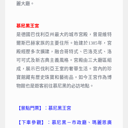
麗大廳。
慕尼黑王宮
是德國巴伐利亞州最大的城市宮殿，曾是維特
爾斯巴赫家族的主要住所。始建於1385年，宮
殿經歷多次擴建，融合哥特式、巴洛克式、洛
可可式及新古典主義風格。宮殿由三大廳區組
成，展示巴伐利亞王室的奢華生活。宮內的珍
寶館藏有歷史珠寶和藝術品。如今王宮作為博
物館也是遊客前往慕尼黑的必訪地點
。
【景點門票】：慕尼黑王宮
【下車參觀】：慕尼黑－市政廳、瑪麗恩廣