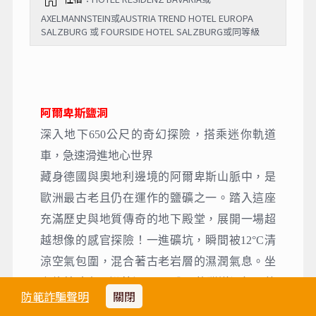
AXELMANNSTEIN或AUSTRIA TREND HOTEL EUROPA
SALZBURG 或 FOURSIDE HOTEL SALZBURG或同等級
阿爾卑斯鹽洞
深入地下650公尺的奇幻探險，搭乘迷你軌道
車，急速滑進地心世界
藏身德國與奧地利邊境的阿爾卑斯山脈中，是
歐洲最古老且仍在運作的鹽礦之一。踏入這座
充滿歷史與地質傳奇的地下殿堂，展開一場超
越想像的感官探險！一進礦坑，瞬間被12°C清
涼空氣包圍，混合著古老岩層的濕潤氣息。坐
上傳統礦車，沿著深入650公尺的隧道滑行，彷
防範詐騙聲明
關閉
彿穿越時空，現實已被拋在腦後，眼前只剩下