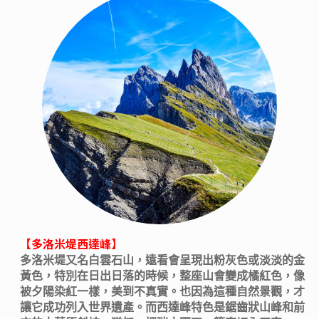
【多洛米堤西達峰】
多洛米堤又名白雲石山，遠看會呈現出粉灰色或淡淡的金
黃色，特別在日出日落的時候，整座山會變成橘紅色，像
被夕陽染紅一樣，美到不真實。也因為這種自然景觀，才
讓它成功列入世界遺產。而西達峰特色是鋸齒狀山峰和前