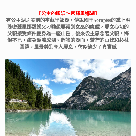
【
公主的眼淚〜密蘇里娜湖
】
有公主湖之美稱的密蘇里娜湖，傳說國王Sorapiss的掌上明
珠密蘇里娜驕縱又刁難想要得到女巫的魔鏡，愛女心切的
父親接受條件變身為一座山岳；後來公主思念著父親，悔
恨不已，痛哭淚流成湖。靜謐的湖面，蒼茫的山峰和杉林
圍繞。風景美到令人屏息，彷似缺少了真實感