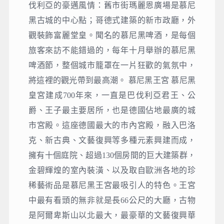
伐利亞的豪邁風情：舊市街瑪麗恩廣場是慕尼
黑古城的中心點；哥德式建築的新市政廳，外
觀裝飾富麗堂皇。聞名的慕尼黑啤酒，是每個
旅客來訪不能錯過的，每年十月舉辦的慕尼黑
啤酒節，整個城市籠罩在一片狂歡的氣氛中，
將這裡的觀光帶到最高潮。 慕尼黑王宮 慕尼黑
皇宮建成700年來，一直是巴伐利亞君王、公
爵、王子最主要居所，也是德國佔地最廣的城
市宮殿。這座德國最大的市內宮殿，融入巴洛
克、新古典、文藝復興等多種元素興建而成，
擁有十個庭院、超過130個房間的巨大建築群，
金碧輝煌的室內裝潢、以及取自歐洲各地的珍
稀藝術品是慕尼黑王宮最吸引人的特色。王宮
中最有看頭的無非就是長66公尺的大廳，古物
是阿爾卑斯山以北最大，最豪華的文藝復興華