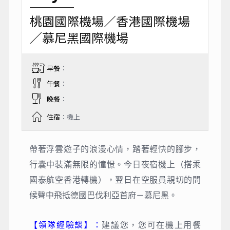
桃園國際機場／香港國際機場
／慕尼黑國際機場
早餐
：
午餐
：
晚餐
：
住宿
：機上
帶著浮雲遊子的浪漫心情，踏著輕快的腳步，
行囊中裝滿無限的憧憬。今日夜宿機上（搭乘
國泰航空香港轉機），翌日在空服員親切的問
候聲中飛抵德國巴伐利亞首府－慕尼黑。
領隊經驗談】
：
【
建議您，您可在機上用餐