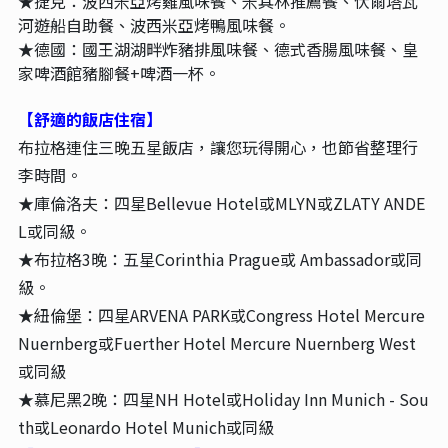
★捷克：波西米亞烤雞風味餐、米其林推薦餐、伏爾塔瓦
河遊船自助餐、波西米亞烤鴨風味餐。
★德國：國王湖湖畔炸豬排風味餐、德式香腸風味餐、皇
家啤酒館豬腳餐+啤酒一杯。
【舒適的飯店住宿】
布拉格連住三晚五星飯店，讓您玩得開心，也節省整理行
李時間。
★庫倫洛夫：四星Bellevue Hotel或MLYN或ZLATY ANDE
L或同級。
★布拉格3晚：五星Corinthia Prague或 Ambassador
或同
級。
★紐倫堡：四星ARVENA PARK或Congress Hotel Mercure
Nuernberg或Fuerther Hotel Mercure Nuernberg West
或同級
★慕尼黑2晚：四星NH Hotel或Holiday Inn Munich - Sou
th或Leonardo Hotel Munich或同級