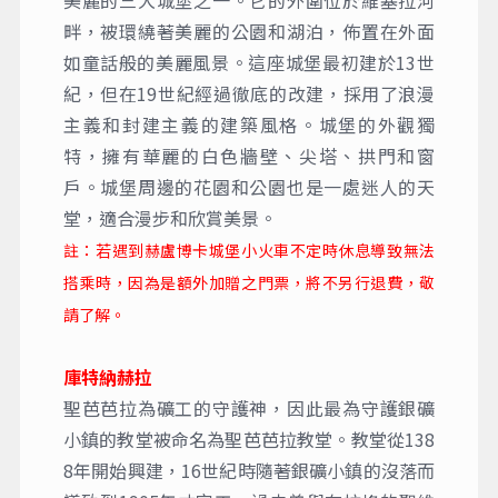
美麗的三大城堡之一。它的外圍位於維塞拉河
畔，被環繞著美麗的公園和湖泊，佈置在外面
如童話般的美麗風景。這座城堡最初建於13世
紀，但在19世紀經過徹底的改建，採用了浪漫
主義和封建主義的建築風格。城堡的外觀獨
特，擁有華麗的白色牆壁、尖塔、拱門和窗
戶。城堡周邊的花園和公園也是一處迷人的天
堂，適合漫步和欣賞美景。
註：若遇到赫盧博卡城堡小火車不定時休息導致無法
搭乘時，因為是額外加贈之門票，將不另行退費，敬
請了解。
庫特納赫拉
聖芭芭拉為礦工的守護神，因此最為守護銀礦
小鎮的教堂被命名為聖芭芭拉教堂。教堂從138
8年開始興建，16世紀時隨著銀礦小鎮的沒落而