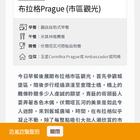
布拉格Prague (市區觀光)
早餐
：飯店自助式早餐
午餐
：米其林推薦餐
晚餐
：伏爾塔瓦河遊船自助餐
住宿
：五星Corinthia Prague或 Ambassador或同級
今日早餐後展開布拉格市區觀光，首先參觀城
堡區，隨後步行經過浪漫至查理士橋，橋上的
雕像聆聽多少人虔誠的願望，賣藝的街頭藝人
耍弄著各色木偶，伏爾塔瓦河的美景是如此令
人迷醉。來到舊城廣場，時間，在布拉格似乎
凝止不動，除了每整點吸引大批人潮欣賞的市
政府天文古鐘，美輪美奐的機械裝置不只見證
防範詐騙聲明
關閉
了時代的變遷，更克服了歲月的考驗。