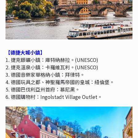
【德捷大城小鎮】
1. 捷克銀礦小鎮：庫特納赫拉。(UNESCO)
2. 捷克溫泉小鎮：卡羅維瓦利。(UNESCO)
3. 德國音樂家華格納小鎮：拜律特。
4. 德國玩具之都、神聖羅馬帝國的皇城：紐倫堡。
5. 德國巴伐利亞州首府：慕尼黑。
6. 德國購物村：Ingolstadt Village Outlet。