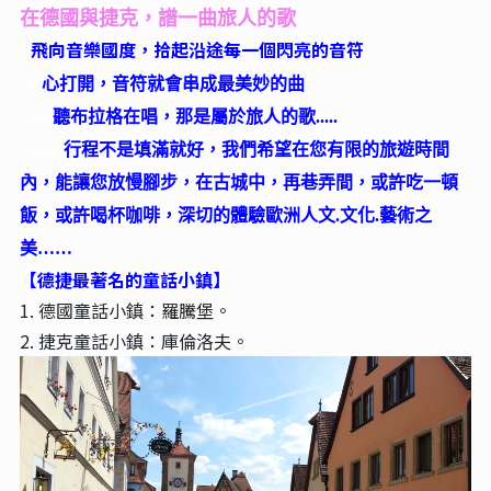
在德國與捷克，譜一曲旅人的歌
-
飛向音樂國度，拾起沿途每一個閃亮的音符
----
心打開，音符就會串成最美妙的曲
------
聽布拉格在唱，那是屬於旅人的歌.....
--------
行程不是填滿就好，我們希望在您有限的旅遊時間
內，能讓您放慢腳步，在古城中，再巷弄間，或許吃一頓
飯，或許喝杯咖啡，深切的體驗歐洲人文.文化.藝術之
美……
【德捷最著名的童話小鎮】
1. 德國童話小鎮：羅騰堡。
2. 捷克童話小鎮：庫倫洛夫。