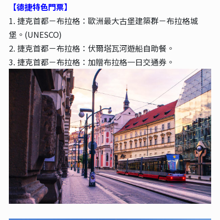
【德捷特色門票】
1. 捷克首都－布拉格：歐洲最大古堡建築群－布拉格城
堡。(UNESCO)
2. 捷克首都－布拉格：伏爾塔瓦河遊船自助餐。
3. 捷克首都－布拉格：加贈布拉格一日交通券。