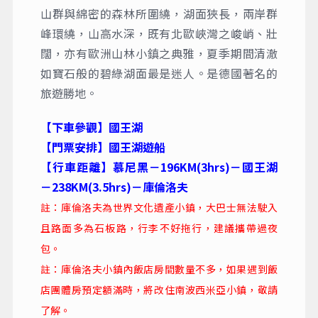
山群與綿密的森林所圍繞，湖面狹長，兩岸群
峰環繞，山高水深，既有北歐峽灣之峻峭、壯
闊，亦有歐洲山林小鎮之典雅，夏季期間清澈
如寶石般的碧綠湖面最是迷人。是德國著名的
旅遊勝地。
【下車參觀】國王湖
【門票安排】國王湖遊船
【行車距離】慕尼黑－196KM(3hrs)－國王湖
－238KM(3.5hrs)－庫倫洛夫
註：庫倫洛夫為世界文化遺產小鎮，大巴士無法駛入
且路面多為石板路，行李不好拖行，建議攜帶過夜
包。
註：庫倫洛夫小鎮內飯店房間數量不多，如果遇到飯
店團體房預定額滿時，將改住南波西米亞小鎮，敬請
了解。