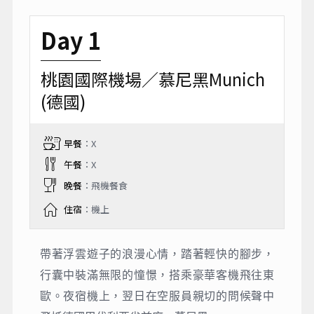
Day 1
桃園國際機場／慕尼黑Munich
(德國)
早餐
：X
午餐
：X
晚餐
：飛機餐食
住宿
：機上
帶著浮雲遊子的浪漫心情，踏著輕快的腳步，
行囊中裝滿無限的憧憬，搭乘豪華客機飛往東
歐。夜宿機上，翌日在空服員親切的問候聲中