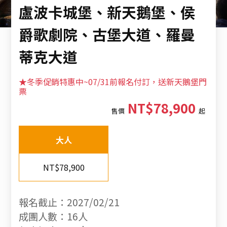
盧波卡城堡、新天鵝堡、侯
爵歌劇院、古堡大道、羅曼
蒂克大道
★冬季促銷特惠中~07/31前報名付訂，送新天鵝堡門
票
NT$78,900
售價
起
大人
NT$78,900
報名截止：2027/02/21
成團人數：16人