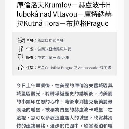
庫倫洛夫Krumlov－赫盧波卡H
luboká nad Vltavou－庫特納赫
拉Kutná Hora－布拉格Prague
早餐
：飯店自助式早餐
午餐
：波西米亞烤雞風味餐
晚餐
：中式六菜一湯+水果
住宿
：五星Corinthia Prague或 Ambassador或同級
今日上午早餐後，在美麗的庫倫洛夫舊城區與
城堡區觀光，聆聽導遊歷史的講解後，將美麗
的小鎮印在您的心中。隨後來到捷克最美麗最
浪漫的城堡，被稱為白堡的赫盧波卡城堡。在
這裡，您可以參觀這座迷人的城堡，欣賞其獨
特的建築風格，漫步於花園中，欣賞湖泊和噴