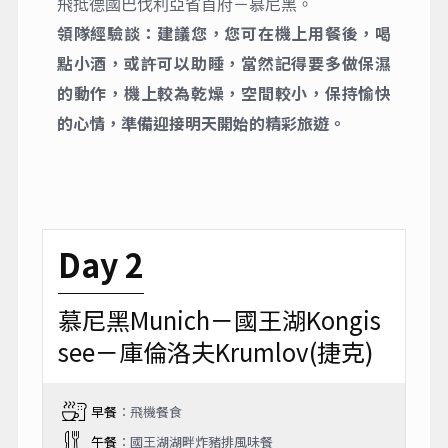
飛抵德國巴伐利亞省首府－慕尼黑。
領隊經驗談：建議您，您可在機上用餐後，喝
點小酒，或許可以助睡，當然記得要多做保濕
的動作，機上較為乾燥，空間較小，保持愉快
的心情，準備迎接明天開始的精彩旅遊。
Day 2
慕尼黑Munich－國王湖Kongis
see－庫倫洛夫Krumlov(捷克)
早餐
：飛機餐食
午餐
：國王湖湖畔炸豬排風味餐