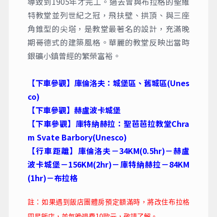
導致到1905年才完工。過去曾與布拉格的聖維
特教堂並列世紀之冠，飛扶壁、拱頂、與三座
角錐型的尖塔，是教堂最著名的設計，充滿晚
期哥德式的建築風格。華麗的教堂反映出當時
銀礦小鎮曾經的繁榮富裕。
【下車參觀】庫倫洛夫：城堡區、舊城區(Unes
co)
【下車參觀】赫盧波卡城堡
【下車參觀】庫特納赫拉：聖芭芭拉教堂Chra
m Svate Barbory(Unesco)
【行車距離】庫倫洛夫－34KM(0.5hr)－赫盧
波卡城堡－156KM(2hr)－庫特納赫拉－84KM
(1hr)－布拉格
註：如果遇到飯店團體房預定額滿時，將改住布拉格
10
四星飯店，並每晚退費
歐元，敬請了解。