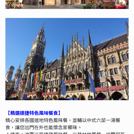
【精選德捷特色風味餐食】
精心安排各國道地特色風味餐，並輔以中式六菜一湯餐
食，讓您出門在外也能懷念家鄉味。