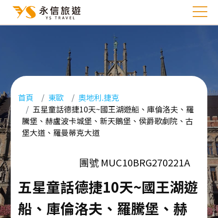
首頁
東歐
奧地利.捷克
五星童話德捷10天~國王湖遊船、庫倫洛夫、羅
騰堡、赫盧波卡城堡、新天鵝堡、侯爵歌劇院、古
堡大道、羅曼蒂克大道
團號 MUC10BRG270221A
五星童話德捷10天~國王湖遊
船、庫倫洛夫、羅騰堡、赫