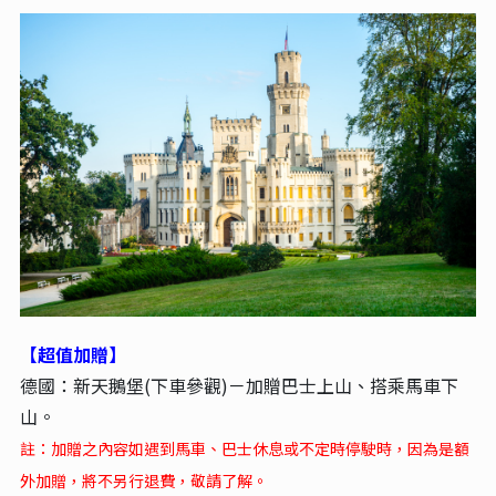
【超值加贈】
德國：新天鵝堡(下車參觀)－加贈巴士上山、搭乘馬車下
山。
註：加贈之內容如遇到馬車、巴士休息或不定時停駛時，
因為是額
外加贈，
將不另行退費
，敬請了解。