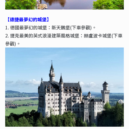
【德捷最夢幻的城堡】
1. 德國最夢幻的城堡：新天鵝堡(下車參觀)。
2. 捷克最美的英式浪漫建築風格城堡：赫盧波卡城堡(下車
參觀)。