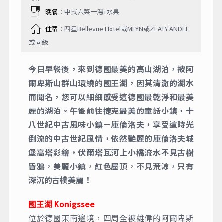
晚餐
：中式六菜一湯+水果
住宿
：四星Bellevue Hotel或MLYN或ZLATY ANDEL
或同級
今日早餐後，來到德國最美的高山湖泊，被阿
爾卑斯山群山環繞的國王湖，因其清澈的湖水
而聞名，您可以細細感受這德國最乾淨和最美
麗的湖泊。午後前往捷克最美的童話小鎮，十
八世紀中古風味小鎮－庫倫洛夫，享受這時光
倒流的中古世紀風情，依然艷麗的庫倫洛夫城
堡高塔彩繪，伏爾塔瓦河上小橋流水不見古樹
昏鴉，美麗小鎮，紅色屋頂，不見荒涼，只有
深沉的古樸美麗！
國王湖 Konigssee
位於德國東南邊境，四周全被雄偉的阿爾卑斯