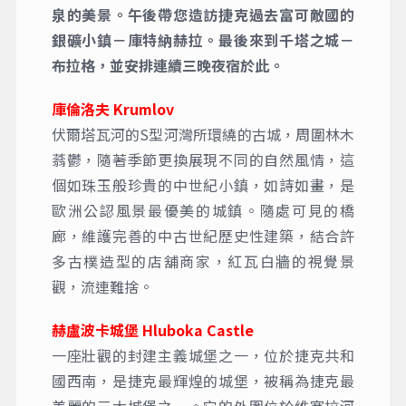
泉的美景。午後帶您造訪捷克過去富可敵國的
銀礦小鎮－庫特納赫拉。最後來到千塔之城－
布拉格，並安排連續三晚夜宿於此。
庫倫洛夫 Krumlov
伏爾塔瓦河的S型河灣所環繞的古城，周圍林木
蓊鬱，隨著季節更換展現不同的自然風情，這
個如珠玉般珍貴的中世紀小鎮，如詩如畫，是
歐洲公認風景最優美的城鎮。隨處可見的橋
廊，維護完善的中古世紀歷史性建築，結合許
多古樸造型的店舖商家，紅瓦白牆的視覺景
觀，流連難捨。
赫盧波卡城堡 Hluboka Castle
一座壯觀的封建主義城堡之一，位於捷克共和
國西南，是捷克最輝煌的城堡，被稱為捷克最