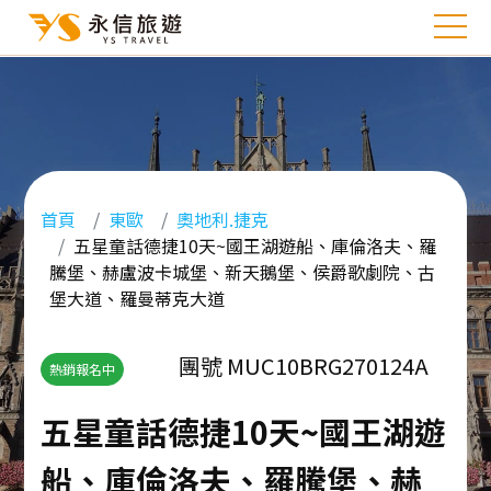
首頁
東歐
奧地利.捷克
五星童話德捷10天~國王湖遊船、庫倫洛夫、羅
騰堡、赫盧波卡城堡、新天鵝堡、侯爵歌劇院、古
堡大道、羅曼蒂克大道
團號 MUC10BRG270124A
熱銷報名中
五星童話德捷10天~國王湖遊
船、庫倫洛夫、羅騰堡、赫