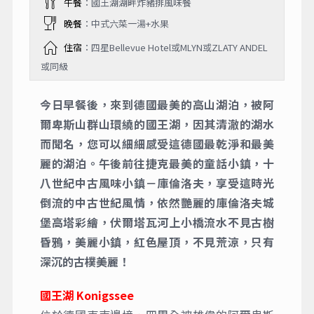
午餐
：國王湖湖畔炸豬排風味餐
晚餐
：中式六菜一湯+水果
住宿
：四星Bellevue Hotel或MLYN或ZLATY ANDEL
或同級
今日早餐後，來到德國最美的高山湖泊，被阿
爾卑斯山群山環繞的國王湖，因其清澈的湖水
而聞名，您可以細細感受這德國最乾淨和最美
麗的湖泊。午後前往捷克最美的童話小鎮，十
八世紀中古風味小鎮－庫倫洛夫，享受這時光
倒流的中古世紀風情，依然艷麗的庫倫洛夫城
堡高塔彩繪，伏爾塔瓦河上小橋流水不見古樹
昏鴉，美麗小鎮，紅色屋頂，不見荒涼，只有
深沉的古樸美麗！
國王湖 Konigssee