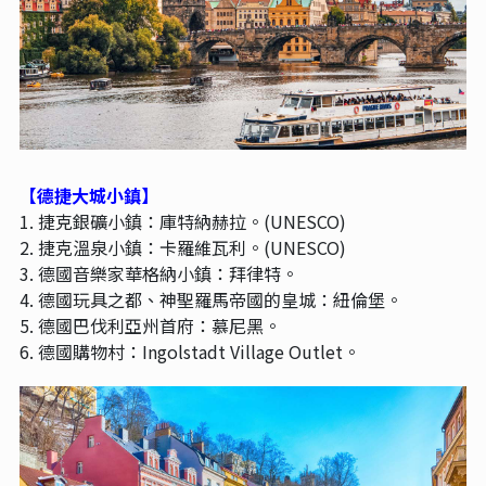
【德捷大城小鎮】
1. 捷克銀礦小鎮：庫特納赫拉。(UNESCO)
2. 捷克溫泉小鎮：卡羅維瓦利。(UNESCO)
3. 德國音樂家華格納小鎮：拜律特。
4. 德國玩具之都、神聖羅馬帝國的皇城：紐倫堡。
5. 德國巴伐利亞州首府：慕尼黑。
6. 德國購物村：Ingolstadt Village Outlet。