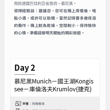
飛抵德國巴伐利亞省首府－慕尼黑。
領隊經驗談：建議您，您可在機上用餐後，喝
點小酒，或許可以助睡，當然記得要多做保濕
的動作，機上較為乾燥，空間較小，保持愉快
的心情，準備迎接明天開始的精彩旅遊。
Day 2
慕尼黑Munich－國王湖Kongis
see－庫倫洛夫Krumlov(捷克)
早餐
：飛機餐食