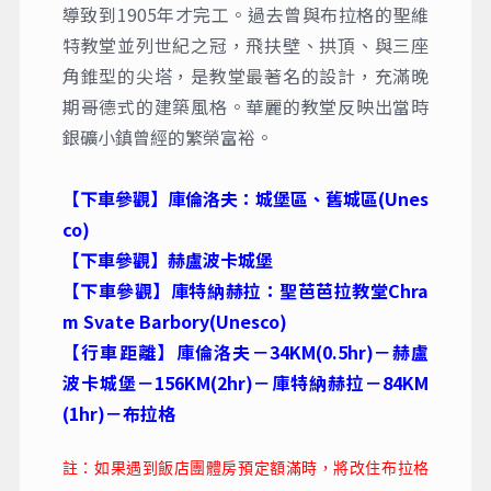
導致到1905年才完工。過去曾與布拉格的聖維
特教堂並列世紀之冠，飛扶壁、拱頂、與三座
角錐型的尖塔，是教堂最著名的設計，充滿晚
期哥德式的建築風格。華麗的教堂反映出當時
銀礦小鎮曾經的繁榮富裕。
【下車參觀】庫倫洛夫：城堡區、舊城區(Unes
co)
【下車參觀】赫盧波卡城堡
【下車參觀】庫特納赫拉：聖芭芭拉教堂Chra
m Svate Barbory(Unesco)
【行車距離】庫倫洛夫－34KM(0.5hr)－赫盧
波卡城堡－156KM(2hr)－庫特納赫拉－84KM
(1hr)－布拉格
註：如果遇到飯店團體房預定額滿時，將改住布拉格