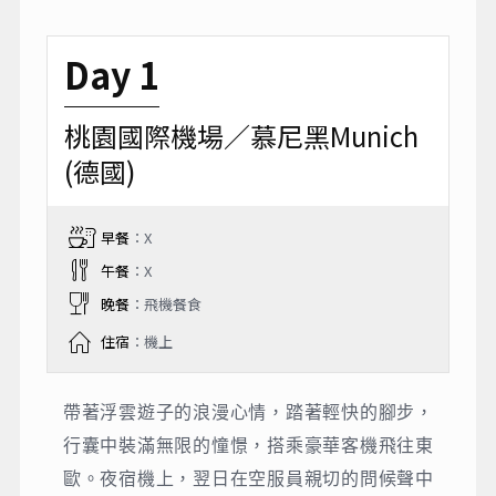
Day 1
桃園國際機場／慕尼黑Munich
(德國)
早餐
：X
午餐
：X
晚餐
：飛機餐食
住宿
：機上
帶著浮雲遊子的浪漫心情，踏著輕快的腳步，
行囊中裝滿無限的憧憬，搭乘豪華客機飛往東
歐。夜宿機上，翌日在空服員親切的問候聲中