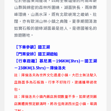
位於德國東南邊境，四周全被雄偉的阿爾卑斯
山群與綿密的森林所圍繞，湖面狹長，兩岸群
峰環繞，山高水深，既有北歐峽灣之峻峭、壯
闊，亦有歐洲山林小鎮之典雅，夏季期間清澈
如寶石般的碧綠湖面最是迷人。是德國著名的
旅遊勝地。
【下車參觀】國王湖
【門票安排】國王湖遊船
【行車距離】慕尼黑－196KM(3hrs)－國王湖
－238KM(3.5hrs)－庫倫洛夫
註：庫倫洛夫為世界文化遺產小鎮，大巴士無法駛入
且路面多為石板路，行李不好拖行，建議攜帶過夜
包。
註：庫倫洛夫小鎮內飯店房間數量不多，如果遇到飯
店團體房預定額滿時，將改住南波西米亞小鎮，敬請
了解。