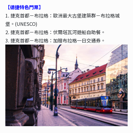
【德捷特色門票】
1. 捷克首都－布拉格：歐洲最大古堡建築群－布拉格城
堡。(UNESCO)
2. 捷克首都－布拉格：伏爾塔瓦河遊船自助餐。
3. 捷克首都－布拉格：加贈布拉格一日交通券。