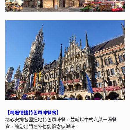
【精選德捷特色風味餐食】
精心安排各國道地特色風味餐，並輔以中式六菜一湯餐
食，讓您出門在外也能懷念家鄉味。