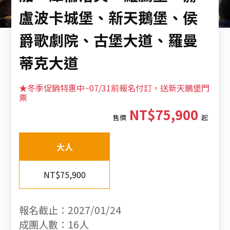
盧波卡城堡、新天鵝堡、侯
爵歌劇院、古堡大道、羅曼
蒂克大道
★冬季促銷特惠中~07/31前報名付訂，送新天鵝堡門
票
NT$75,900
售價
起
大人
NT$75,900
報名截止：2027/01/24
成團人數：16人