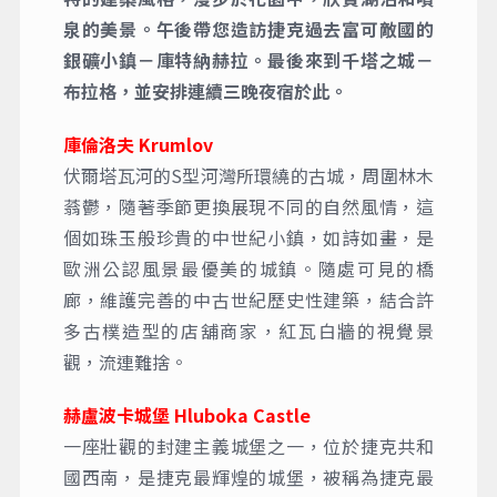
泉的美景。午後帶您造訪捷克過去富可敵國的
銀礦小鎮－庫特納赫拉。最後來到千塔之城－
布拉格，並安排連續三晚夜宿於此。
庫倫洛夫 Krumlov
伏爾塔瓦河的S型河灣所環繞的古城，周圍林木
蓊鬱，隨著季節更換展現不同的自然風情，這
個如珠玉般珍貴的中世紀小鎮，如詩如畫，是
歐洲公認風景最優美的城鎮。隨處可見的橋
廊，維護完善的中古世紀歷史性建築，結合許
多古樸造型的店舖商家，紅瓦白牆的視覺景
觀，流連難捨。
赫盧波卡城堡 Hluboka Castle
一座壯觀的封建主義城堡之一，位於捷克共和
國西南，是捷克最輝煌的城堡，被稱為捷克最