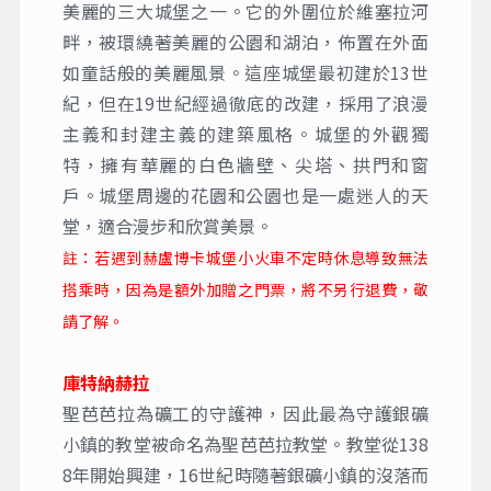
美麗的三大城堡之一。它的外圍位於維塞拉河
畔，被環繞著美麗的公園和湖泊，佈置在外面
如童話般的美麗風景。這座城堡最初建於13世
紀，但在19世紀經過徹底的改建，採用了浪漫
主義和封建主義的建築風格。城堡的外觀獨
特，擁有華麗的白色牆壁、尖塔、拱門和窗
戶。城堡周邊的花園和公園也是一處迷人的天
堂，適合漫步和欣賞美景。
註：若遇到赫盧博卡城堡小火車不定時休息導致無法
搭乘時，因為是額外加贈之門票，將不另行退費，敬
請了解。
庫特納赫拉
聖芭芭拉為礦工的守護神，因此最為守護銀礦
小鎮的教堂被命名為聖芭芭拉教堂。教堂從138
8年開始興建，16世紀時隨著銀礦小鎮的沒落而