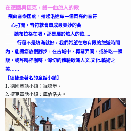
在德國與捷克，譜一曲旅人的歌
-
飛向音樂國度，拾起沿途每一個閃亮的音符
----
心打開，音符就會串成最美妙的曲
------
聽布拉格在唱，那是屬於旅人的歌.....
--------
行程不是填滿就好，我們希望在您有限的旅遊時間
內，能讓您放慢腳步，在古城中，再巷弄間，或許吃一頓
飯，或許喝杯咖啡，深切的體驗歐洲人文.文化.藝術之
美……
【德捷最著名的童話小鎮】
1. 德國童話小鎮：羅騰堡。
2. 捷克童話小鎮：庫倫洛夫。