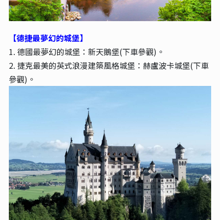
【德捷最夢幻的城堡】
1. 德國最夢幻的城堡：新天鵝堡(下車參觀)。
2. 捷克最美的英式浪漫建築風格城堡：赫盧波卡城堡(下車
參觀)。