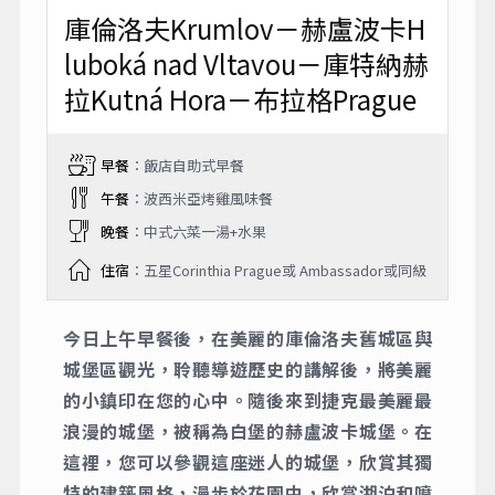
庫倫洛夫Krumlov－赫盧波卡H
luboká nad Vltavou－庫特納赫
拉Kutná Hora－布拉格Prague
早餐
：飯店自助式早餐
午餐
：波西米亞烤雞風味餐
晚餐
：中式六菜一湯+水果
住宿
：五星Corinthia Prague或 Ambassador或同級
今日上午早餐後，在美麗的庫倫洛夫舊城區與
城堡區觀光，聆聽導遊歷史的講解後，將美麗
的小鎮印在您的心中。隨後來到捷克最美麗最
浪漫的城堡，被稱為白堡的赫盧波卡城堡。在
這裡，您可以參觀這座迷人的城堡，欣賞其獨
特的建築風格，漫步於花園中，欣賞湖泊和噴