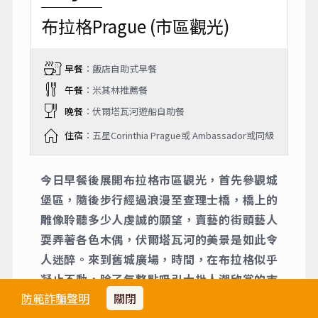
布拉格Prague (市區觀光)
早餐
：飯店自助式早餐
午餐
：米其林推薦餐
晚餐
：伏爾塔瓦河遊船自助餐
住宿
：五星Corinthia Prague或 Ambassador或同級
今日早餐後展開布拉格市區觀光，首先參觀城
堡區，隨後步行經過浪漫至查理士橋，橋上的
雕像聆聽多少人虔誠的願望，賣藝的街頭藝人
耍弄著各色木偶，伏爾塔瓦河的美景是如此令
人迷醉。來到舊城廣場，時間，在布拉格似乎
凝止不動，除了每整點吸引大批人潮欣賞的市
防範詐騙聲明
關閉
政府天文古鐘，美輪美奐的機械裝置不只見證