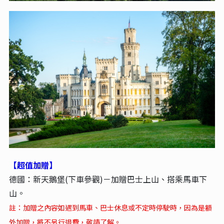
【超值加贈】
德國：新天鵝堡(下車參觀)－加贈巴士上山、搭乘馬車下
山。
註：加贈之內容如遇到馬車、巴士休息或不定時停駛時，
因為是額
外加贈，
將不另行退費
，敬請了解。