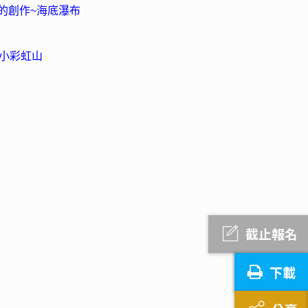
的創作~海底瀑布
~小彩虹山
截止報名
下載