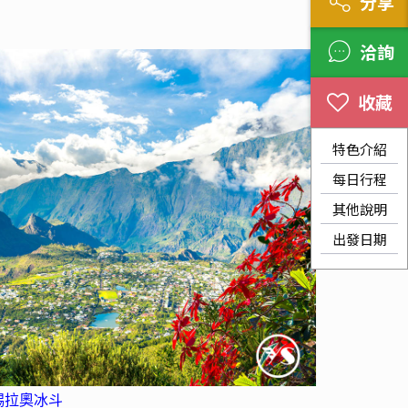
分享
洽詢
特色介紹
每日行程
其他說明
出發日期
錫拉奧冰斗