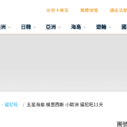
信用卡專區
團體總覽
講座活
美洲
日韓
亞洲
海島
遊輪
國
斯．留尼旺
五星海島 模里西斯 小歐洲 留尼旺11天
團號