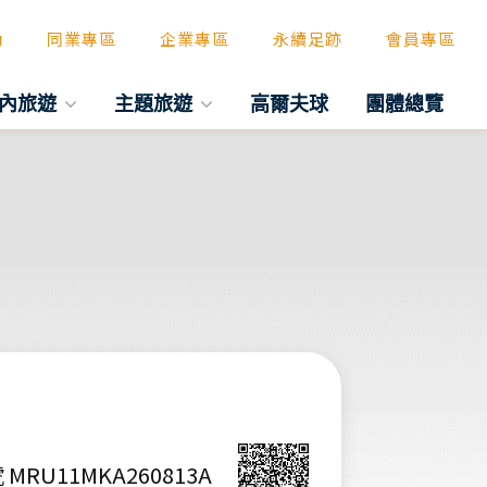
動
同業專區
企業專區
永續足跡
會員專區
內旅遊
主題旅遊
高爾夫球
團體總覽
 MRU11MKA260813A