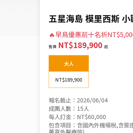
五星海島 模里西斯 小
🔥早鳥優惠前十名折NT$5,00
NT$189,900
售價
起
大人
NT$189,900
報名截止：2026/06/04
成團人數：15人
每人訂金：NT$60,000
包含項目：含國內外機場稅,含簽證費
萬意外醫療險)