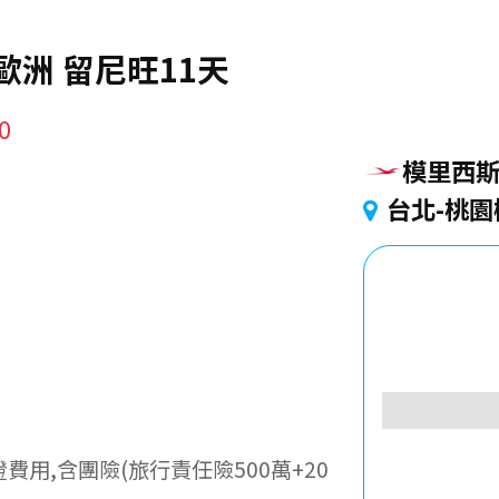
歐洲 留尼旺11天
0
模里西
台北-桃園
用,含團險(旅行責任險500萬+20