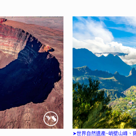
➤世界自然遺產~峭壁山峰、