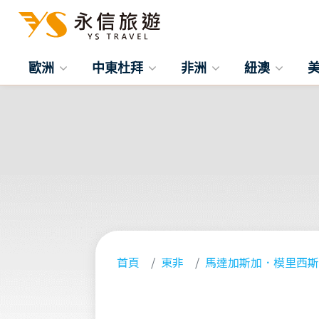
歐洲
中東杜拜
非洲
紐澳
首頁
東非
馬達加斯加．模里西