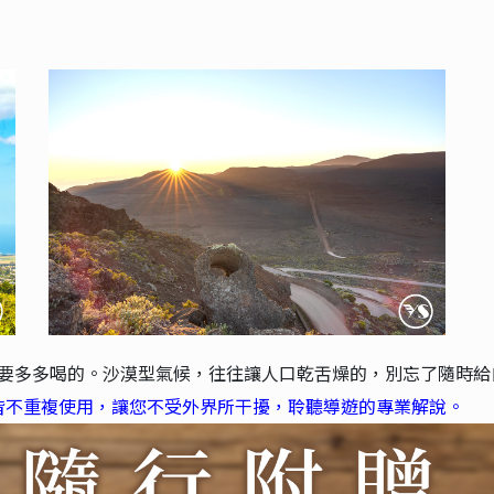
.可要多多喝的。沙漠型氣候，往往讓人口乾舌燥的，別忘了隨時
皆不重複使用，讓您不受外界所干擾，聆聽導遊的專業解說。