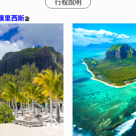
行程說明
模里西斯
🏖️