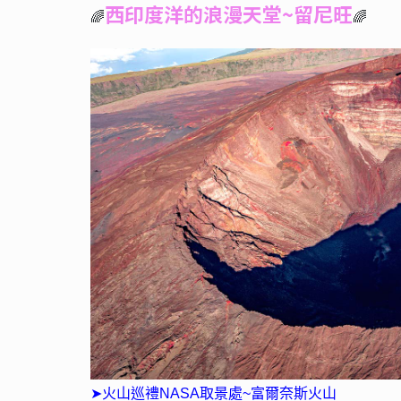
西印度洋的浪漫天堂~留尼旺
🌈
🌈
➤火山巡禮NASA取景處~富爾奈斯火山