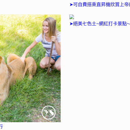
➤可自費搭乘直昇機欣賞上帝
➤絕美七色土~網紅打卡景點
行