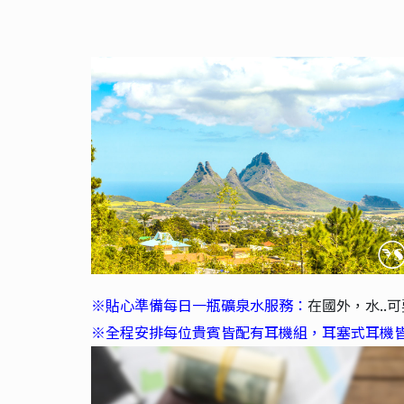
※貼心準備每日一瓶礦泉水服務：
在國外，水.
※全程安排每位貴賓皆配有耳機組，耳塞式耳機