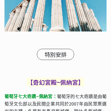
特別安排
【奇幻宮殿
~
佩納宮】
~
葡萄牙七大奇蹟
佩納宮：
葡萄牙的七大奇蹟是由葡
2007
萄牙文化部以及民間企業共同於
年由民眾票選