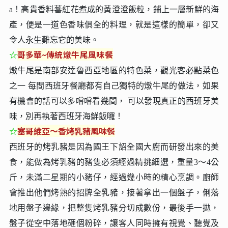
a！高貴香料蕃紅花煮成的黃澄澄飯粒，鋪上一層新鮮的海
產，便是一道色香味俱全的料理，就是這樣的簡單，卻又
令人永生難忘它的美味。
☆
哥多華~
傳統燉牛尾風味餐
燉牛尾是南部安達魯西亞地區的特色菜，觀光客必點菜色
之一 每間西班牙餐廳都有自己獨特的燉牛尾的做法，如果
有機會的話可以多嚐嚐看幾間， 可以發現真正的西班牙美
味，別再執著西班牙海鮮飯囉！
☆
塞哥維亞～香烤乳豬風味餐
西班牙的烤乳豬是因為國王下詔全國大廚而研發出來的美
食，能做為烤乳豬的豬隻必須經過精挑細選，重量3～4公
斤，未滿二星期的小豬仔，經過幾小時的精心烹調。廚師
會推出他們烤熟的招牌全乳豬，接著拿出一個盤子，俐落
地用盤子邊緣，把整隻烤乳豬分切成數份，最後手一拋，
盤子從空中落地砸個粉碎，讓客人同時擁有視覺、聽覺及