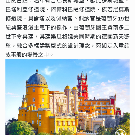
出的古蹟，名單有吉馬良斯城堡、歐比多斯城堡、
巴塔利亞修道院、阿爾科巴薩修道院、傑若尼莫斯
修道院、貝倫塔以及佩納宮。佩納宮是葡萄牙
19
世
紀興盛浪漫主義下的傑作，由葡萄牙國王費南多二
世下令興建，其建築風格媲美同時期的德國新天鵝
堡，融合多樣建築型式的設計理念，宛如走入童話
故事般的場景之中。