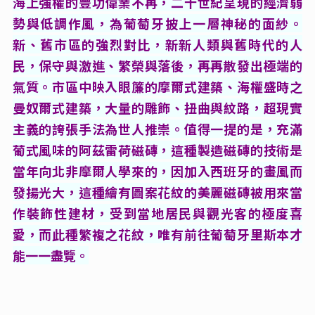
海上強權的豐功偉業不再，二十世紀呈現的經濟弱
勢與低調作風，為葡萄牙披上一層神秘的面紗。
新、舊市區的強烈對比，新新人類與舊時代的人
民，保守與激進、繁榮與落後，再再散發出極端的
氣質。市區中映入眼簾的摩爾式建築、海權盛時之
曼奴爾式建築，大量的雕飾、扭曲與紋路，超現實
主義的誇張手法為世人推崇。值得一提的是，充滿
葡式風味的阿茲雷荷磁磚，這種製造磁磚的技術是
當年向北非摩爾人學來的，因加入西班牙的畫風而
發揚光大，這種繪有圖案花紋的美麗磁磚被用來當
作裝飾性建材，受到當地居民與觀光客的極度喜
愛，而此種繁複之花紋，唯有前往葡萄牙里斯本才
能一一盡覽。