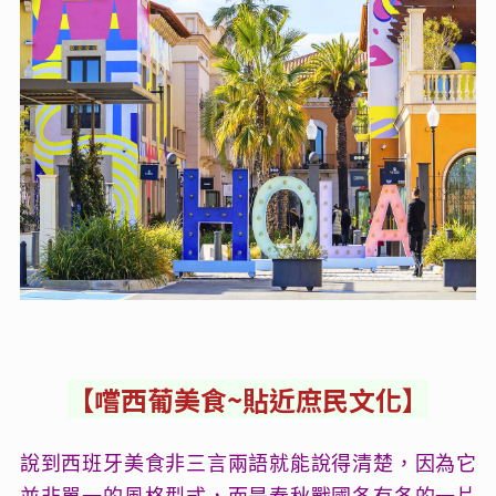
【
嚐西葡美食~貼近庶民文化
】
說到西班牙美食非三言兩語就能說得清楚，因為它