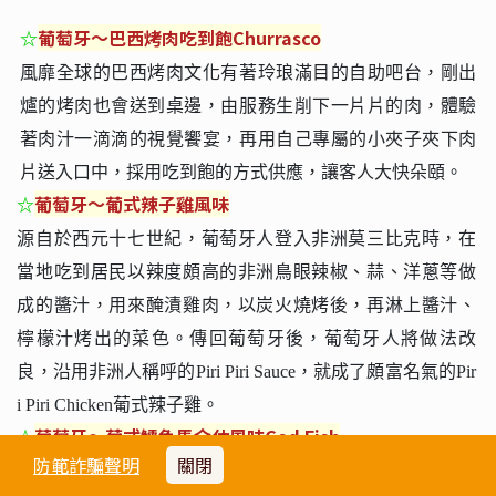
☆
葡萄牙～巴西烤肉吃到飽
Churrasco
風靡全球的巴西烤肉文化有著玲琅滿目的自助吧台，剛出
爐的烤肉也會送到桌邊，由服務生削下一片片的肉，體驗
著肉汁一滴滴的視覺饗宴，再用自己專屬的小夾子夾下肉
片送入口中，採用吃到飽的方式供應，讓客人大快朵頤。
☆
葡萄牙～葡式辣子雞風味
源自於西元十七世紀，葡萄牙人登入非洲莫三比克時，在
當地吃到居民以辣度頗高的非洲鳥眼辣椒、蒜、洋蔥等做
成的醬汁，用來醃漬雞肉，以炭火燒烤後，再淋上醬汁、
檸檬汁烤出的菜色。傳回葡萄牙後，葡萄牙人將做法改
良，沿用非洲人稱呼的Piri Piri Sauce，就成了頗富名氣的Pir
i Piri Chicken葡式辣子雞。
☆
葡萄牙～葡式鱈魚馬介休風味Cod Fish
防範詐騙聲明
關閉
鱈魚是葡萄牙常見的主食之一，傳統做法是將新鮮鱈魚用