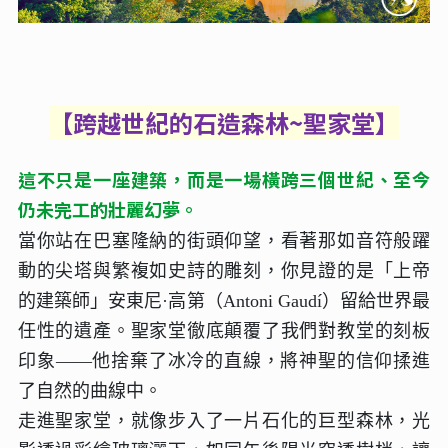
【跨越世紀的石造森林~聖家堂
】
這不只是一座建築，而是一場橫跨三個世紀、至今
仍未完工的壯麗幻夢。
當你站在巴塞隆納的街頭仰望，看著那如音符般躍
動的尖塔與繁複如史詩的雕刻，你見證的是「上帝
的建築師」安東尼·高第（Antoni Gaudí）留給世界最
任性的遺產。聖家堂徹底顛覆了我們對教堂的刻板
印象——他捨棄了冰冷的直線，將神聖的信仰揉進
了自然的曲線中。
走進聖家堂，就像步入了一片石化的巨型森林，光