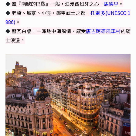
◆
如『南歐的巴黎』一般，浪漫西班牙之心─
馬德里
。
◆
老橋、城寨、小徑，鐵甲武士之都
─
托雷多(UNESCO 1
986)
。
◆
藍瓦白牆，一派地中海風情，感受
唐吉軻德風車村
的騎
士浪漫。