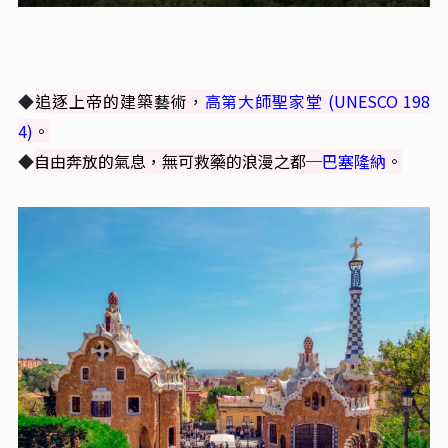
◆
追逐上帝的建築藝術，
高第大師聖家堂 (UNESCO 198
4)
。
◆
自由奔放的氣息，無可救藥的浪漫之都─
巴塞隆納
。