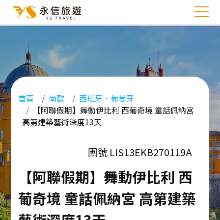
首頁
南歐
西班牙、葡萄牙
【阿聯假期】舞動伊比利 西葡奇境 童話佩納宮
高第建築藝術深度13天
團號 LIS13EKB270119A
【阿聯假期】舞動伊比利 西
葡奇境 童話佩納宮 高第建築
藝術深度13天