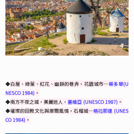
◆
白屋、綠葉、紅花、幽靜的巷弄，花園城市─
哥多華(U
NESCO 1984)
。
◆
南方不夜之城，美麗迷人，
塞維亞 (UNESCO 1987)
。
◆
璀璨的回教文化與摩爾風情，石榴城─
格拉那達 (UNES
CO 1984)
。