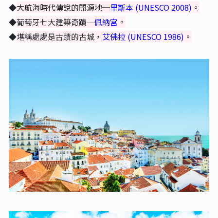
◆
大航海時代傳說的開源地─
里斯本 (UNESCO 2008)
。
◆
葡萄牙七大建築奇蹟─
佩納宮
。
◆
堪稱處處是古蹟的古城，
艾佛拉
(UNESCO
1986
)
。