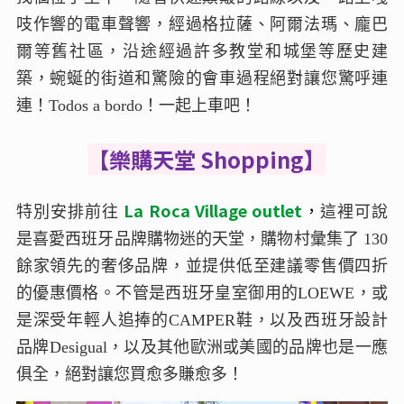
吱作響的電車聲響，經過格拉薩、阿爾法瑪、龐巴
爾等舊社區，沿途經過許多教堂和城堡等歷史建
築，蜿蜒的街道和驚險的會車過程絕對讓您驚呼連
連！Todos a bordo！一起上車吧！
【樂購天堂 Shopping】
La Roca Village outlet
，
特別安排前往
這裡可說
是喜愛西班牙品牌購物迷的天堂，購物村彙集了 130
餘家領先的奢侈品牌，並提供低至建議零售價四折
的優惠價格。不管是西班牙皇室御用的LOEWE，或
是深受年輕人追捧的CAMPER鞋，以及西班牙設計
品牌Desigual，以及其他歐洲或美國的品牌也是一應
俱全，絕對讓您買愈多賺愈多！