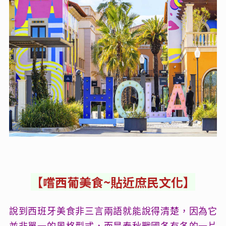
【
嚐西葡美食~貼近庶民文化
】
說到西班牙美食非三言兩語就能說得清楚，因為它