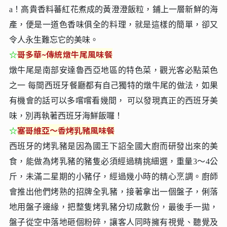
a！高貴香料蕃紅花煮成的黃澄澄飯粒，鋪上一層新鮮的海
產，便是一道色香味俱全的料理，就是這樣的簡單，卻又
令人永生難忘它的美味。
☆
哥多華~
傳統燉牛尾風味餐
燉牛尾是南部安達魯西亞地區的特色菜，觀光客必點菜色
之一 每間西班牙餐廳都有自己獨特的燉牛尾的做法，如果
有機會的話可以多嚐嚐看幾間， 可以發現真正的西班牙美
味，別再執著西班牙海鮮飯囉！
☆
塞哥維亞～香烤乳豬風味餐
西班牙的烤乳豬是因為國王下詔全國大廚而研發出來的美
食，能做為烤乳豬的豬隻必須經過精挑細選，重量3～4公
斤，未滿二星期的小豬仔，經過幾小時的精心烹調。廚師
會推出他們烤熟的招牌全乳豬，接著拿出一個盤子，俐落
地用盤子邊緣，把整隻烤乳豬分切成數份，最後手一拋，
盤子從空中落地砸個粉碎，讓客人同時擁有視覺、聽覺及