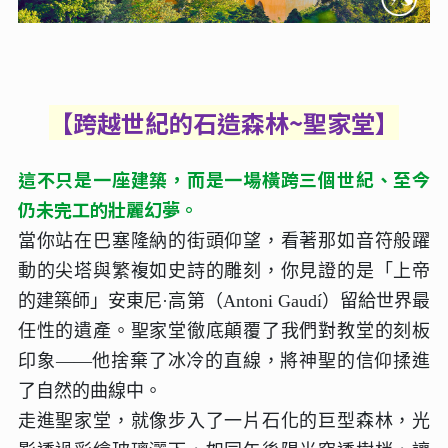
【跨越世紀的石造森林~聖家堂
】
這不只是一座建築，而是一場橫跨三個世紀、至今
仍未完工的壯麗幻夢。
當你站在巴塞隆納的街頭仰望，看著那如音符般躍
動的尖塔與繁複如史詩的雕刻，你見證的是「上帝
的建築師」安東尼·高第（Antoni Gaudí）留給世界最
任性的遺產。聖家堂徹底顛覆了我們對教堂的刻板
印象——他捨棄了冰冷的直線，將神聖的信仰揉進
了自然的曲線中。
走進聖家堂，就像步入了一片石化的巨型森林，光