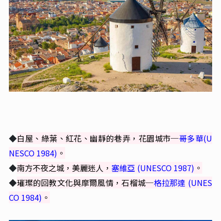
◆
白屋、綠葉、紅花、幽靜的巷弄，花園城市─
哥多華(U
NESCO 1984)
。
◆
南方不夜之城，美麗迷人，
塞維亞 (UNESCO 1987)
。
◆
璀璨的回教文化與摩爾風情，石榴城─
格拉那達 (UNES
CO 1984)
。