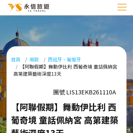
首頁
南歐
西班牙、葡萄牙
【阿聯假期】舞動伊比利 西葡奇境 童話佩納宮
高第建築藝術深度13天
團號 LIS13EKB261110A
【阿聯假期】舞動伊比利 西
葡奇境 童話佩納宮 高第建築
藝術深度13天