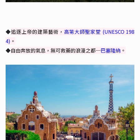
◆
追逐上帝的建築藝術，
高第大師聖家堂 (UNESCO 198
4)
。
◆
自由奔放的氣息，無可救藥的浪漫之都─
巴塞隆納
。