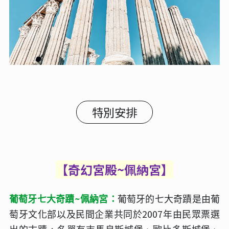
特別安排
【奇幻宮殿
~
佩納宮】
~
葡萄牙七大奇蹟
佩納宮：
葡萄牙的七大奇蹟是由葡
2007
萄牙文化部以及民間企業共同於
年由民眾票選