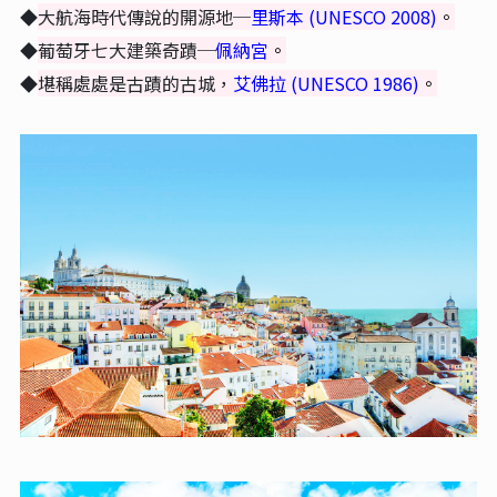
◆
大航海時代傳說的開源地─
里斯本 (UNESCO 2008)
。
◆
葡萄牙七大建築奇蹟─
佩納宮
。
◆
堪稱處處是古蹟的古城，
艾佛拉
(UNESCO
1986
)
。