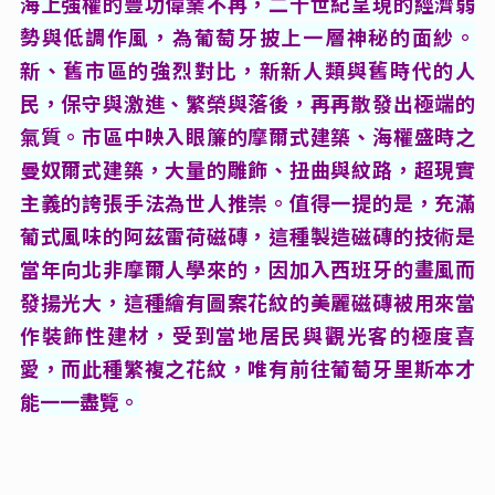
海上強權的豐功偉業不再，二十世紀呈現的經濟弱
勢與低調作風，為葡萄牙披上一層神秘的面紗。
新、舊市區的強烈對比，新新人類與舊時代的人
民，保守與激進、繁榮與落後，再再散發出極端的
氣質。市區中映入眼簾的摩爾式建築、海權盛時之
曼奴爾式建築，大量的雕飾、扭曲與紋路，超現實
主義的誇張手法為世人推崇。值得一提的是，充滿
葡式風味的阿茲雷荷磁磚，這種製造磁磚的技術是
當年向北非摩爾人學來的，因加入西班牙的畫風而
發揚光大，這種繪有圖案花紋的美麗磁磚被用來當
作裝飾性建材，受到當地居民與觀光客的極度喜
愛，而此種繁複之花紋，唯有前往葡萄牙里斯本才
能一一盡覽。