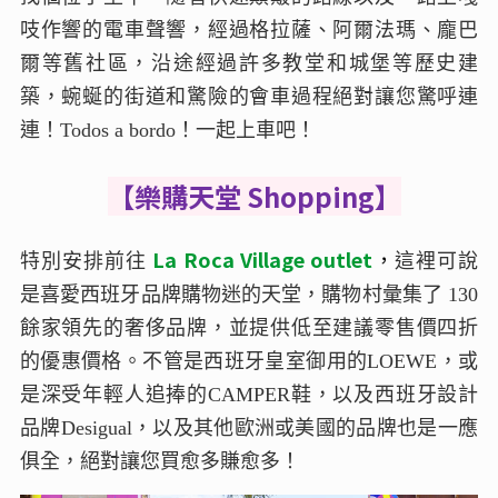
吱作響的電車聲響，經過格拉薩、阿爾法瑪、龐巴
爾等舊社區，沿途經過許多教堂和城堡等歷史建
築，蜿蜒的街道和驚險的會車過程絕對讓您驚呼連
連！Todos a bordo！一起上車吧！
【樂購天堂 Shopping】
La Roca Village outlet
，
特別安排前往
這裡可說
是喜愛西班牙品牌購物迷的天堂，購物村彙集了 130
餘家領先的奢侈品牌，並提供低至建議零售價四折
的優惠價格。不管是西班牙皇室御用的LOEWE，或
是深受年輕人追捧的CAMPER鞋，以及西班牙設計
品牌Desigual，以及其他歐洲或美國的品牌也是一應
俱全，絕對讓您買愈多賺愈多！