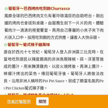
☆
葡萄牙～巴西烤肉吃到飽
Churrasco
風靡全球的巴西烤肉文化有著玲琅滿目的自助吧台，剛出
爐的烤肉也會送到桌邊，由服務生削下一片片的肉，體驗
著肉汁一滴滴的視覺饗宴，再用自己專屬的小夾子夾下肉
片送入口中，採用吃到飽的方式供應，讓客人大快朵頤。
☆
葡萄牙～葡式辣子雞風味
源自於西元十七世紀，葡萄牙人登入非洲莫三比克時，在
當地吃到居民以辣度頗高的非洲鳥眼辣椒、蒜、洋蔥等做
成的醬汁，用來醃漬雞肉，以炭火燒烤後，再淋上醬汁、
檸檬汁烤出的菜色。傳回葡萄牙後，葡萄牙人將做法改
良，沿用非洲人稱呼的Piri Piri Sauce，就成了頗富名氣的Pir
i Piri Chicken葡式辣子雞。
☆
葡萄牙～葡式鱈魚馬介休風味Cod Fish
防範詐騙聲明
關閉
鱈魚是葡萄牙常見的主食之一，傳統做法是將新鮮鱈魚用