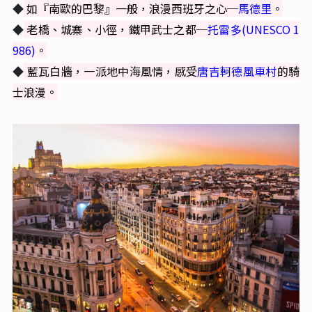
◆
如『南歐的巴黎』一般，浪漫西班牙之心─
馬德里
。
◆
老橋、城寨、小徑，鐵甲武士之都
─
托雷多(UNESCO 1
986)
。
◆
藍瓦白牆，一派地中海風情，感受
唐吉軻德風車村
的騎
士浪漫。