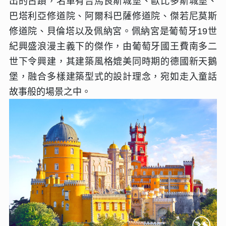
出的古蹟，名單有吉馬良斯城堡、歐比多斯城堡、
巴塔利亞修道院、阿爾科巴薩修道院、傑若尼莫斯
修道院、貝倫塔以及佩納宮。佩納宮是葡萄牙
19
世
紀興盛浪漫主義下的傑作，由葡萄牙國王費南多二
世下令興建，其建築風格媲美同時期的德國新天鵝
堡，融合多樣建築型式的設計理念，宛如走入童話
故事般的場景之中。