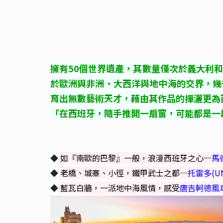
擁有50個世界遺產，其數量僅次於義大利
於歐洲與非洲、大西洋與地中海的交界，幾
育出無數藝術天才，藉由其作品的揮灑更為
「在西班牙，隨手推開一扇窗，可能都是一
◆
如『南歐的巴黎』一般，浪漫西班牙之心─
馬
◆
老橋、城寨、小徑，鐵甲武士之都
─
托雷多(UN
◆
藍瓦白牆，一派地中海風情，感受
唐吉軻德風