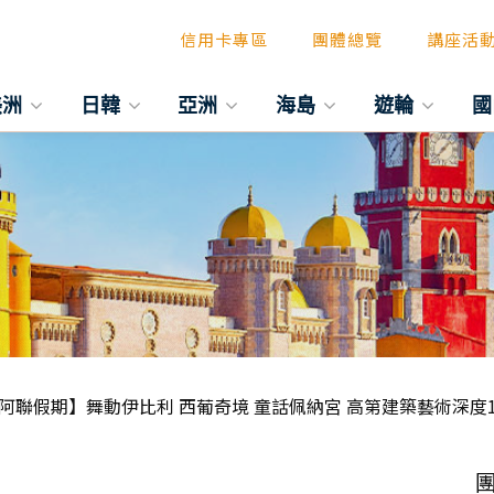
信用卡專區
團體總覽
講座活
美洲
日韓
亞洲
海島
遊輪
國
阿聯假期】舞動伊比利 西葡奇境 童話佩納宮 高第建築藝術深度1
團