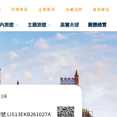
動
同業專區
企業專區
永續足跡
會員專區
內旅遊
主題旅遊
高爾夫球
團體總覽
3天
號 LIS13EKB261027A