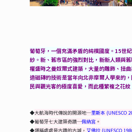
葡萄牙，一個充滿矛盾的純樸國度。15世
紗。新、舊市區的強烈對比，新新人類與舊
權盛時之曼奴爾式建築，大量的雕飾、扭曲
造磁磚的技術是當年向北非摩爾人學來的，
民與觀光客的極度喜愛，而此種繁複之花紋
◆
大航海時代傳說的開源地─
里斯本 (UNESCO 20
◆
葡萄牙七大建築奇蹟─
佩納宮
。
◆
堪稱處處是古蹟的古城，
艾佛拉
(UNESCO
198