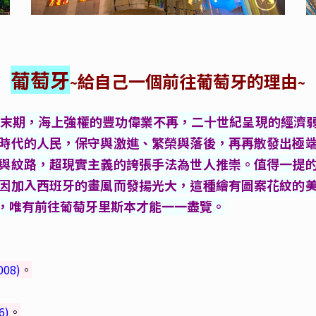
葡萄牙
給自己一個前往葡萄牙的理由
~
~
紀末期，海上強權的豐功偉業不再，二十世紀呈現的經濟
時代的人民，保守與激進、繁榮與落後，再再散發出極
與紋路，超現實主義的誇張手法為世人推崇。值得一提
因加入西班牙的畫風而發揚光大，這種繪有圖案花紋的
，唯有前往葡萄牙里斯本才能一一盡覽。
08)
。
6
)
。