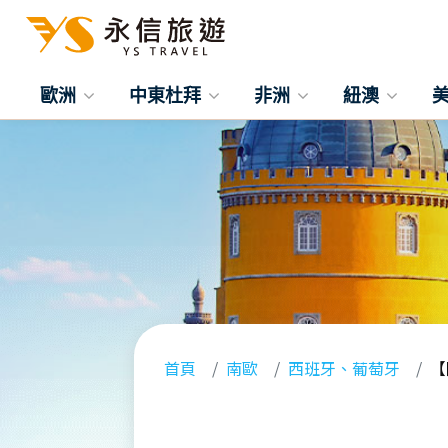
歐洲
中東杜拜
非洲
紐澳
首頁
南歐
西班牙、葡萄牙
【