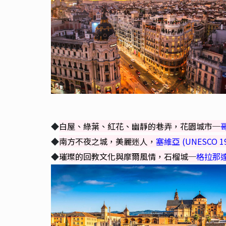
◆
白屋、綠葉、紅花、幽靜的巷弄，花園城市─
哥
◆
南方不夜之城，美麗迷人，
塞維亞 (UNESCO 19
◆
璀璨的回教文化與摩爾風情，石榴城─
格拉那達 