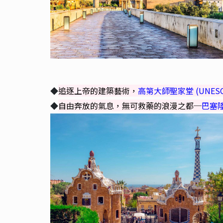
◆
追逐上帝的建築藝術，
高第大師聖家堂 (UNESCO
◆
自由奔放的氣息，無可救藥的浪漫之都─
巴塞