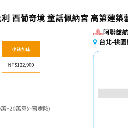
利 西葡奇境 童話佩納宮 高第建築
阿聯酋
台北-桃園
小孩加床
NT$122,900
萬+20萬意外醫療險)