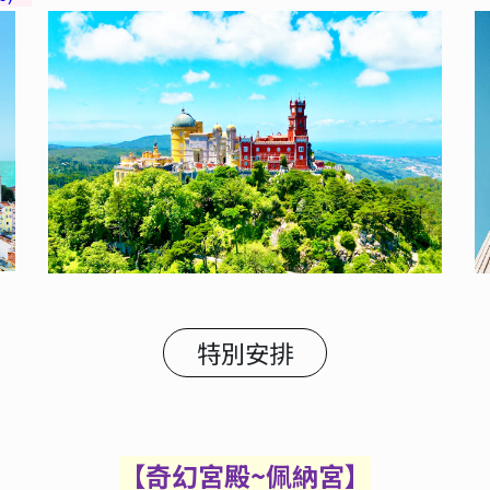
特別安排
【奇幻宮殿
~
佩納宮】