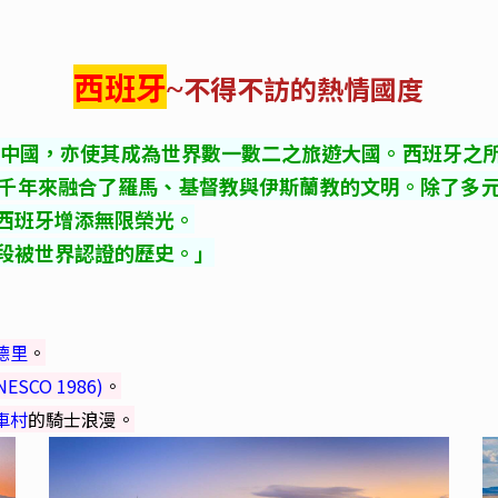
西班牙
不得不訪的熱情國度
~
和中國，亦使其成為世界數一數二之旅遊大國。
西班牙之
千年來融合了羅馬、基督教與伊斯蘭教的文明。除了
多
西班牙增添無限榮光。
段被世界認證的歷史。」
德里
。
ESCO 1986)
。
車村
的騎士浪漫。