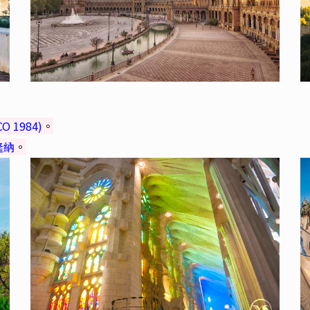
 1984)
。
隆納
。