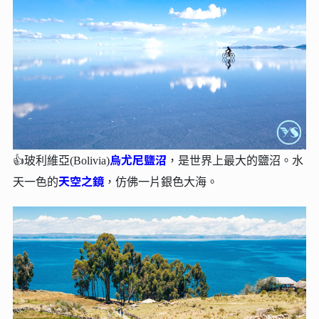
烏尤尼鹽沼
👍玻利維亞(Bolivia)
，是世界上最大的鹽沼。水
天空之鏡
天一色的
，仿佛一片銀色大海。