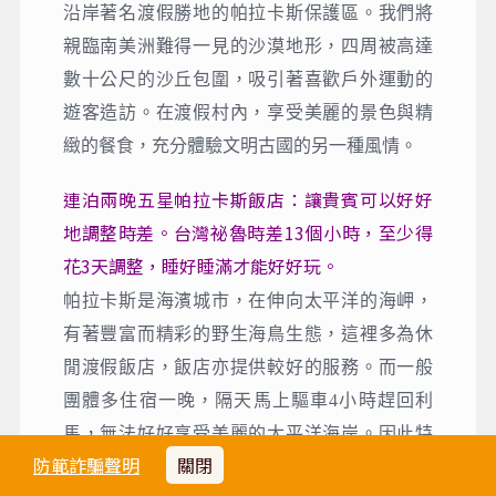
沿岸著名渡假勝地的帕拉卡斯保護區。我們將
親臨南美洲難得一見的沙漠地形，四周被高達
數十公尺的沙丘包圍，吸引著喜歡戶外運動的
遊客造訪。在渡假村內，享受美麗的景色與精
緻的餐食，充分體驗文明古國的另一種風情。
連泊兩晚五星帕拉卡斯飯店：讓貴賓可以好好
地調整時差。台灣祕魯時差13個小時，至少得
花3天調整，睡好睡滿才能好好玩。
帕拉卡斯是海濱城市，在伸向太平洋的海岬，
有著豐富而精彩的野生海鳥生態，這裡多為休
閒渡假飯店，飯店亦提供較好的服務。而一般
團體多住宿一晚，隔天馬上驅車4小時趕回利
馬，無法好好享受美麗的太平洋海岸。因此特
防範詐騙聲明
關閉
別安排住宿兩晚帕拉卡斯五星飯店，讓貴賓充