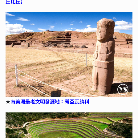
丘比丘】
★
南美洲最老文明發源地：蒂亞瓦納科