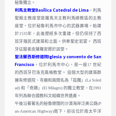
秘魯獨立。
利馬主教堂Basílica Catedral de Lima
，
利馬
聖殿主教座堂是羅馬天主教利馬總教區的主教
座堂，位於秘魯利馬市中心的武器廣場。始建
於1535年，此後歷經多次重建，但仍保持了西
班牙殖民式建築和立面。供奉聖史若望。 西班
牙征服者皮薩羅安葬於該堂。
聖法蘭西斯修道院Iglesia y convento de San
Francisco
，
位於利馬市中心，是一座17 世紀
的西班牙巴洛克風格教堂。 這個大型的建築群
擁有修道院、寺廟和兩間名為「孤獨」(La Soled
ad) 和「奇蹟」(El Milagro) 的獨立教堂，在1991
年列為聯合國教科文組織世界遺產。
午後沿著著名的秘魯遼闊的沙漠海岸泛美公路(P
an-American Highway)南下，前往位於南太平洋