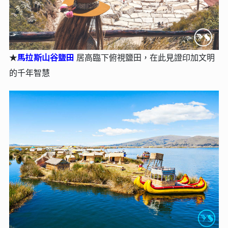
馬拉斯⼭⾕鹽田
★
居⾼臨下俯視鹽⽥，在此見證印加文明
的千年智慧