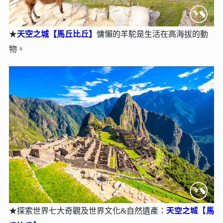
★
天空之城【⾺丘比丘】
慵懶的羊駝是生活在高海拔的動
物。
天空之城【⾺
★
探索世界七⼤奇觀及世界文化&⾃然遺產：