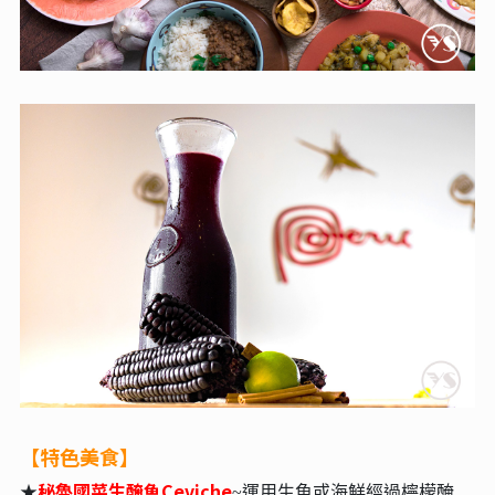
【特色美食】
秘魯國菜生醃魚Ceviche
★
~運⽤⽣⿂或海鮮經過檸檬醃