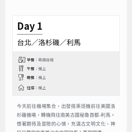
Day 1
台北／洛杉磯／利馬
早餐
：敬請自理
午餐
：機上
晚餐
：機上
住宿
：機上
今天前往機場集合，出發搭乘班機前往美國洛
杉磯機場，轉機飛往南美古國秘魯首都-利馬。
懷著期待及冒險的⼼情，充滿古文明文化、神