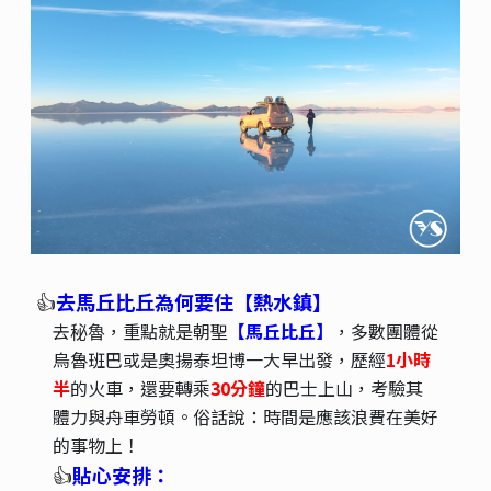
👍
去馬丘比丘為何要住【熱水鎮】
去
，重點就是朝聖
【馬丘比丘】
，多數團體從
秘魯
烏魯班巴或是奧揚泰坦博一大早出發，歷經
1小時
半
的火車，還要轉乘
30分鐘
的巴士上山，考驗其
體力與舟車勞頓。俗話說：時間是應該浪費在美好
的事物上！
👍
貼心安排：