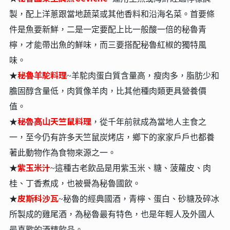
製，配上洋蔥跟當地蔬菜或其他香料和沿海名菜。⾸要條
件是⿂要新鮮，⼆是⼀定要配上比⼀般酸⼀倍的秘魯青
檸，才能帶出⿂的鮮味，⽽三要搭配秘魯紅椒的獨特風
味。
秘
魯⽺駝料理
★
~⽺駝⾁蛋⽩質含量⾼，瘦⾁多，脂肪少和
膽固醇含量低，⾁質像⽺⾁，比其他種⾁類更具營養價
值。
秘魯⾼⼭天竺鼠料理
★
，從千年前就成為當地⼈主食之
⼀，⾄今仍有許多天竺鼠炭烤店，鄉下的家家⼾⼾也都養
著此動物作為食物來源之⼀。
紫玉米汁
★
~這種古老飲品是⽤紫⽟米、糖、菠蘿⽪、⾁
桂、丁香煮成，也被譽為秘魯國飲。
皮斯科沙瓦
★
~
秘魯
的經典國酒，青檸、蛋白、砂糖及碎冰
所製成的雞尾酒，為
秘魯
最有特色，也是年輕人及外國人
最喜歡的酒精飲品。