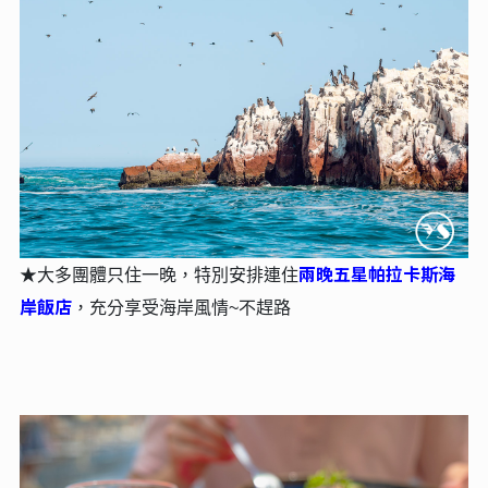
兩晚五星帕拉卡斯海
★大多團體只住一晚，特別安排連住
岸飯店
，充分享受海岸風情~不趕路