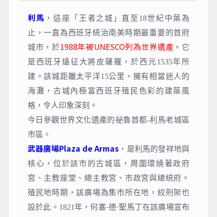
利馬
，這座「王者之城」直至18世紀中葉為
止，一直為西班牙統治南美時期最重要的首府
1988年被UNESCO列為世界遺產
城市，於
。它
是西班牙遠征大將皮薩羅，於西元1535年所
建。該城距離太平洋15公里，擁有相當迷人的
海灘，古城內極富西班牙殖民色彩的建築風
格，令人印象深刻。
今日參觀世界文化遺產的祕魯首都-利⾺老城區
市區。
武器廣場Plaza de Armas
，
是利馬的發祥地與
核心，位於該市的古城區，周圍環繞著政府
宮、主教座堂、總主教宮、市政宮與總統府。
殖民地時期，該廣場為集市所在地，絞刑架也
設於此。1821年，何塞·德·聖馬丁在該廣場宣布