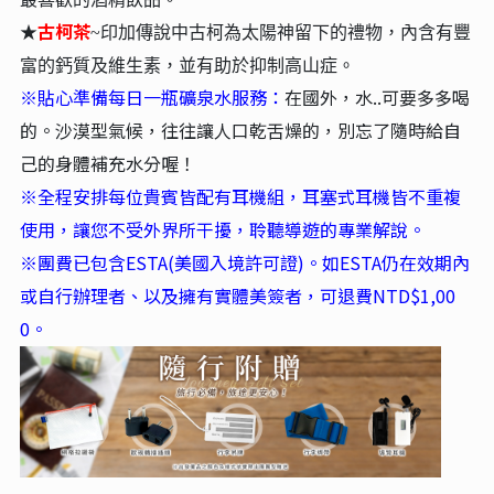
古柯茶
★
~印加傳說中古柯為太陽神留下的禮物，內含有豐
富的鈣質及維生素，並有助於抑制高山症。
※貼心準備每日一瓶礦泉水服務：
在國外，水..可要多多喝
的。沙漠型氣候，往往讓人口乾舌燥的，別忘了隨時給自
己的身體補充水分喔！
※全程安排每位貴賓皆配有耳機組，耳塞式耳機皆不重複
使用，讓您不受外界所干擾，聆聽導遊的專業解說。
※團費已包含ESTA(美國入境許可證)。如ESTA仍在效期內
或自行辦理者、以及擁有實體美簽者，可退費NTD
$1,00
0
。