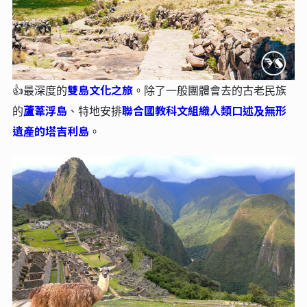
雙島文化之旅
👍最深度的
。
除了一般團體會去的古老民族
蘆葦浮島
聯合國教科文組織人類口述及無形
的
、特地安排
遺產的塔吉利島
。