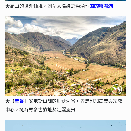
的的喀喀湖
★高山的世外仙境，朝聖太陽神之淚滴～
聖谷
★【
】安地斯山間的肥沃河谷，曾是印加農業與宗教
中心，擁有眾多古遺址與壯麗風景