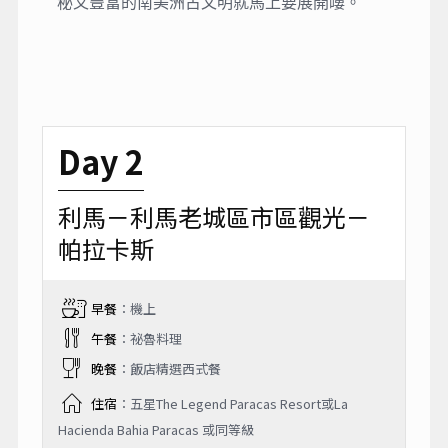
秘又豐富的南美洲古文明就馬上要展開嘍。
Day 2
利馬－利馬老城區市區觀光－
帕拉卡斯
早餐
：機上
午餐
：祕魯料理
晚餐
：飯店精選西式餐
住宿
：五星The Legend Paracas Resort或La
Hacienda Bahia Paracas 或同等級