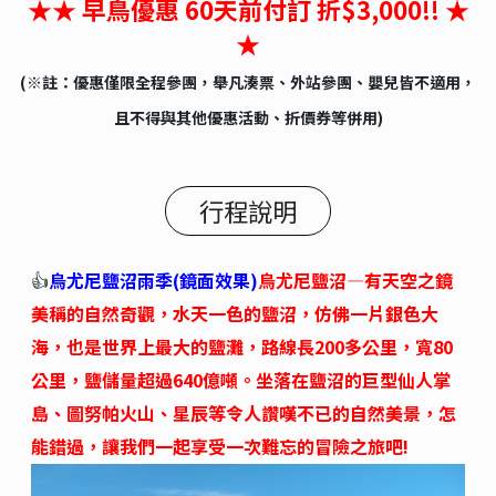
★★ 早鳥優惠 60天前付訂 折$3,000!! ★
★
(※註：優惠僅限全程參團，舉凡湊票、外站參團、嬰兒皆不適用，
且不得與其他優惠活動、折價券等併用)
行程說明
👍
烏尤尼鹽沼雨季(鏡面效果)
烏尤尼鹽沼—有天空之鏡
美稱的自然奇觀，水天一色的鹽沼，仿佛一片銀色大
海，也是世界上最大的鹽灘，路線長200多公里，寬80
公里，鹽儲量超過640億噸。坐落在鹽沼的巨型仙人掌
島、圖努帕火山、星辰等令人讚嘆不已的自然美景，怎
能錯過，讓我們一起享受一次難忘的冒險之旅吧!