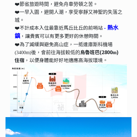
❤️節省旅遊時間，避免舟車勞頓之苦。
❤️一早入園，避開人潮，享受寧靜又神聖的失落之
城。
❤️不計成本入住最靠近馬丘比丘的前哨站
- 熱水
，讓貴賓可以有更多更好的休憩時間
鎮
。
❤️為了減緩與避免
一抵達
高山症，
庫斯科機場
烏魯班巴(2800
)
(3400m)後，會前往海拔較低的
m
住宿
，以便身體能好好地適應高海拔環境。