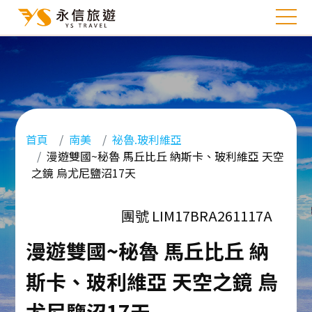
首頁
南美
祕魯.玻利維亞
漫遊雙國~秘魯 馬丘比丘 納斯卡、玻利維亞 天空
之鏡 烏尤尼鹽沼17天
團號 LIM17BRA261117A
漫遊雙國~秘魯 馬丘比丘 納
斯卡、玻利維亞 天空之鏡 烏
尤尼鹽沼17天