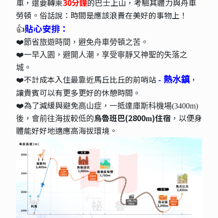
車，還要轉乘
30分鐘
的巴士上山，考驗其體力與舟車
勞頓。俗話說：時間是應該浪費在美好的事物上！
👍
貼心安排：
❤️節省旅遊時間，避免舟車勞頓之苦。
❤️一早入園，避開人潮，享受寧靜又神聖的失落之
城。
❤️不計成本入住最靠近馬丘比丘的前哨站
，
- 熱水鎮
讓貴賓可以有更多更好的休憩時間
。
❤️為了減緩與避免
一抵達
高山症，
庫斯科機場(3400m)
烏魯班巴(2800
)住宿
，以便身
後，會前往海拔較低的
m
體能好好地適應高海拔環境。