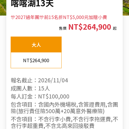
喀喀湖13天
🎊2027過年團🎊前15名折NT$5,000元加贈小費
NT$264,900
售價
起
大人
NT$264,900
報名截止：2026/11/04
成團人數：15人
每人訂金：NT$100,000
包含項目：含國內外機場稅,含簽證費用,含團
險(旅行責任險500萬+20萬意外醫療險)
不含項目：不含行李小費,不含行李拖運費,不
含行李超重費,不含北高來回接駁費