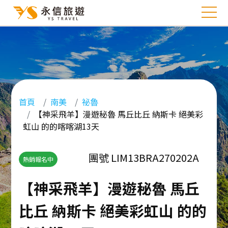
首頁
南美
祕魯
【神采飛羊】漫遊秘魯 馬丘比丘 納斯卡 絕美彩
虹山 的的喀喀湖13天
團號 LIM13BRA270202A
熱銷報名中
【神采飛羊】漫遊秘魯 馬丘
比丘 納斯卡 絕美彩虹山 的的