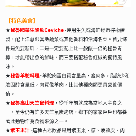
【特色美食】
秘魯國菜生醃魚Ceviche
★
~運⽤⽣⿂或海鮮經過檸檬醃
製，配上洋蔥跟當地蔬菜或其他香料和沿海名菜。⾸要條
件是⿂要新鮮，⼆是⼀定要配上比⼀般酸⼀倍的秘魯青
檸，才能帶出⿂的鮮味，⽽三要搭配秘魯紅椒的獨特風
味。
秘魯⽺駝料理
★
~⽺駝⾁蛋⽩質含量⾼，瘦⾁多，脂肪少和
膽固醇含量低，⾁質像⽺⾁，比其他種⾁類更具營養價
值。
秘魯⾼⼭天竺鼠料理
★
，從千年前就成為當地⼈主食之
⼀，⾄今仍有許多天竺鼠炭烤店，鄉下的家家⼾⼾也都養
著此動物作為食物來源之⼀。
紫玉米汁
★
~這種古老飲品是⽤紫⽟米、糖、菠蘿⽪、⾁