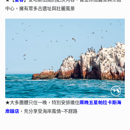
中心，擁有眾多古遺址與壯麗風景
兩晚五星帕拉卡斯海
★大多團體只住一晚，特別安排連住
岸飯店
，充分享受海岸風情~不趕路