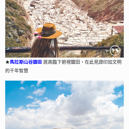
馬拉斯⼭⾕鹽田
★
居⾼臨下俯視鹽⽥，在此見證印加文明
的千年智慧