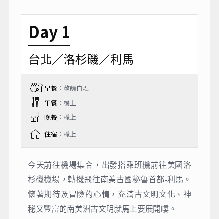
Day 1
台北／洛杉磯／利馬
早餐
：敬請自理
午餐
：機上
晚餐
：機上
住宿
：機上
今天前往機場集合，出發搭乘班機前往美國洛
杉磯機場，轉機飛往南美古國秘魯首都-利馬。
懷著期待及冒險的⼼情，充滿古文明文化、神
秘又豐富的南美洲古文明就馬上要展開嘍。