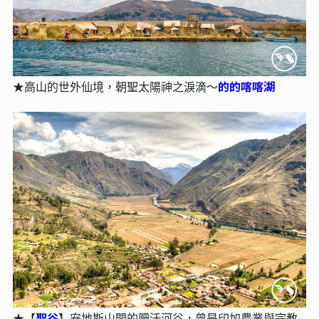
的的喀喀湖
★高山的世外仙境，朝聖太陽神之淚滴～
聖谷
★【
】安地斯山間的肥沃河谷，曾是印加農業與宗教