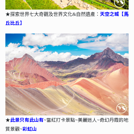
天空之城【⾺
★
探索世界七⼤奇觀及世界文化&⾃然遺產：
丘比丘】
★
此景只有此山有
~當紅打卡景點~美麗迷人~奇幻丹霞的地
質景觀~
彩虹山