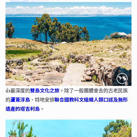
雙島文化之旅
👍最深度的
。
除了一般團體會去的古老民族
蘆葦浮島
聯合國教科文組織人類口述及無形
的
、特地安排
遺產的塔吉利島
。