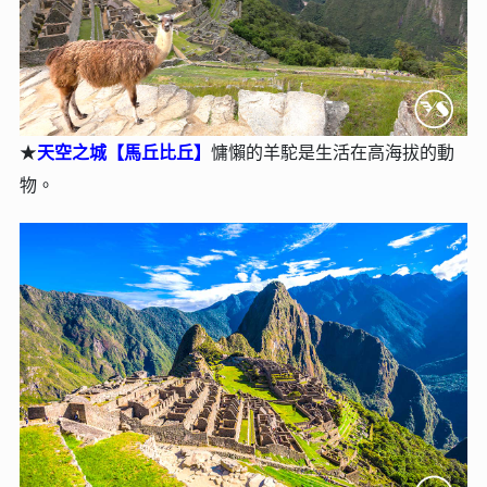
★
天空之城【⾺丘比丘】
慵懶的羊駝是生活在高海拔的動
物。