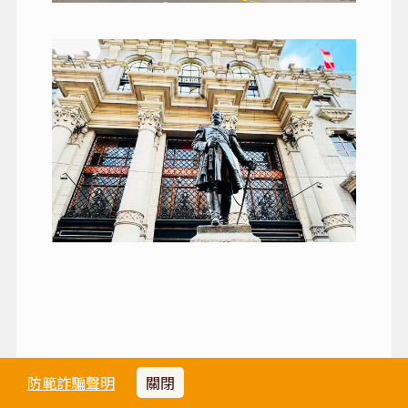
Day 3
防範詐騙聲明
關閉