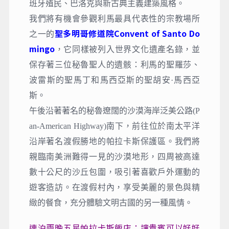
班牙殖民、巴洛克與新古典主義建築風格。
我們將有機會參觀利馬最具代表性的宗教場所
聖多明哥修道院Convent of Santo Do
之一的
mingo
，它同樣被列入世界文化遺產名錄，並
保存著三位秘魯聖人的遺骸：利馬的聖羅莎、
波雷斯的聖馬丁和馬西亞斯的聖胡安·馬西亞
斯。
午後沿著著名的秘魯遼闊的沙漠海岸泛美公路(P
an-American Highway)南下，前往位於南太平洋
沿岸著名渡假勝地的帕拉卡斯保護區。我們將
親臨南美洲難得一見的沙漠地形，四周被高達
數十公尺的沙丘包圍，吸引著喜歡戶外運動的
遊客造訪。在渡假村內，享受美麗的景色與精
緻的餐食，充分體驗文明古國的另一種風情。
連泊兩晚五星帕拉卡斯飯店：讓貴賓可以好好