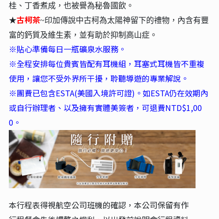
桂、丁香煮成，也被譽為秘魯國飲。
古柯茶
★
~印加傳說中古柯為太陽神留下的禮物，內含有豐
富的鈣質及維生素，並有助於抑制高山症。
※貼心準備每日一瓶礦泉水服務。
※全程安排每位貴賓皆配有耳機組，耳塞式耳機皆不重複
使用，讓您不受外界所干擾，聆聽導遊的專業解說。
※團費已包含ESTA(美國入境許可證)。如ESTA仍在效期內
或自行辦理者、以及擁有實體美簽者，可退費NTD
$1,00
0
。
本行程表得視航空公司班機的確認，本公司保留有作