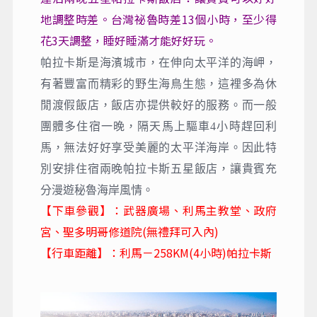
地調整時差。台灣祕魯時差13個小時，至少得
花3天調整，睡好睡滿才能好好玩。
帕拉卡斯是海濱城市，在伸向太平洋的海岬，
有著豐富而精彩的野生海鳥生態，這裡多為休
閒渡假飯店，飯店亦提供較好的服務。而一般
團體多住宿一晚，隔天馬上驅車4小時趕回利
馬，無法好好享受美麗的太平洋海岸。因此特
別安排住宿兩晚帕拉卡斯五星飯店，讓貴賓充
分漫遊秘魯海岸風情。
【下車參觀】：武器廣場、利馬主教堂、政府
宮、聖多明哥修道院(無禮拜可入內)
【行車距離】：利馬－258KM(4小時)帕拉卡斯