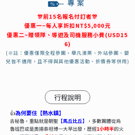
🎊
前15名報名付訂者
🎊
優惠一
~
每人
享折扣NT$
5,000元
優惠
二
~
贈領隊、導遊及司機服務小費
(USD15
6)
(※註：優惠僅限全程參團，舉凡湊票、外站參團、嬰
兒皆不適用，且不得與其他優惠活動、折價券等併用)
行程說明
👍
為何要住【熱水鎮】
去秘魯，重點就是朝聖
【馬丘比丘】
，多數團體從烏
魯班巴或是奧揚泰坦博一大早出發，歷經
1小時半
的火