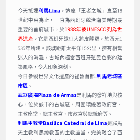
利馬
今天抵達
Lima
，這座「王者之城」直至18
世紀中葉為止，一直為西班牙統治南美時期最
1988年被UNESCO列為世
重要的首府城市，於
界遺產
。它是西班牙遠征大將皮薩羅，於西元1
535年所建。該城距離太平洋15公里，擁有相當
迷人的海灘，古城內極富西班牙殖民色彩的建
築風格，令人印象深刻。
利⾺老城區
今日參觀世界文化遺產的祕魯首都-
市區
。
武器廣場Plaza de Armas
是利馬的發祥地與核
心，位於該市的古城區，周圍環繞著政府宮、
主教座堂、總主教宮、市政宮與總統府等。
利馬主教堂Basílica Catedral de Lima
是羅馬
天主教利馬總教區的主教座堂，完美融合了西