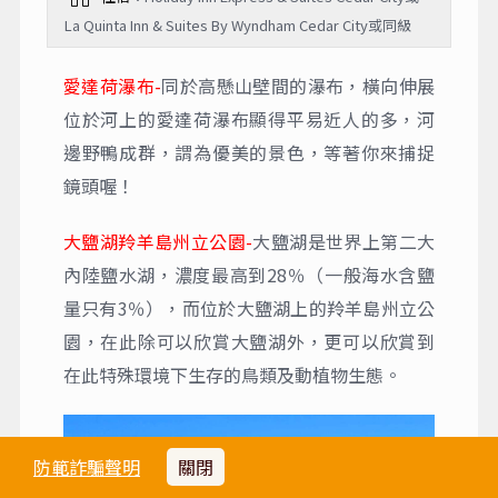
La Quinta Inn & Suites By Wyndham Cedar City或同級
愛達荷瀑布-
同於高懸山壁間的瀑布，橫向伸展
位於河上的愛達荷瀑布顯得平易近人的多，河
邊野鴨成群，謂為優美的景色，等著你來捕捉
鏡頭喔！
大鹽湖羚羊島州立公園-
大鹽湖是世界上第二大
內陸鹽水湖，濃度最高到28％（一般海水含鹽
量只有3％），而位於大鹽湖上的羚羊島州立公
園，在此除可以欣賞大鹽湖外，更可以欣賞到
在此特殊環境下生存的鳥類及動植物生態。
防範詐騙聲明
關閉