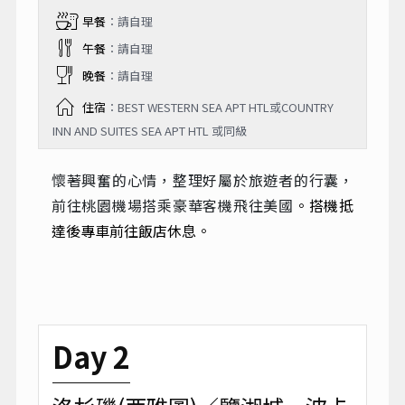
早餐
：請自理
午餐
：請自理
晚餐
：請自理
住宿
：BEST WESTERN SEA APT HTL或COUNTRY
INN AND SUITES SEA APT HTL 或同級
懷著興奮的心情，整理好屬於旅遊者的行囊，
前往桃園機場搭乘豪華客機飛往美國
。搭機抵
達後專車前往飯店休息。
Day 2