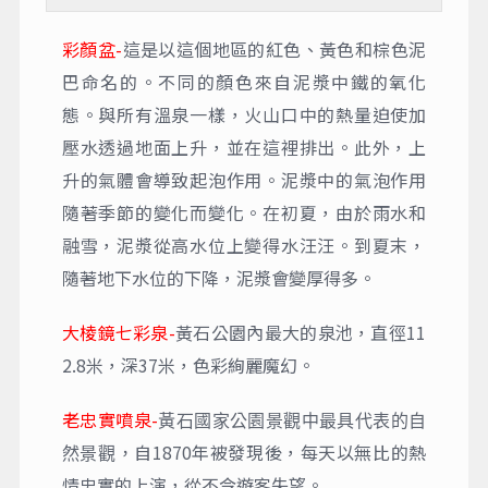
彩顏盆-
這是以這個地區的紅色、黃色和棕色泥
巴命名的。不同的顏色來自泥漿中鐵的氧化
態。與所有溫泉一樣，火山口中的熱量迫使加
壓水透過地面上升，並在這裡排出。此外，上
升的氣體會導致起泡作用。泥漿中的氣泡作用
隨著季節的變化而變化。在初夏，由於雨水和
融雪，泥漿從高水位上變得水汪汪。到夏末，
隨著地下水位的下降，泥漿會變厚得多。
大棱鏡七彩泉-
黃石公園內最大的泉池，直徑11
2.8米，深37米，色彩絢麗魔幻。
老忠實噴泉-
黃石國家公園景觀中最具代表的自
自1870年被發現後，每天以無比的熱
然景觀，
情忠實的上演，從不令遊客失望。