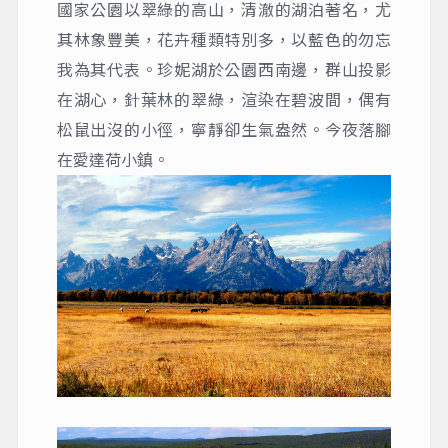
國家公園以翠綠的高山，清澈的湖泊著名，尤
其林象豐美，花卉種類特別多，以藍色的勿忘
我為其代表。珍妮湖於公園西南邊，群山投影
在湖心，針葉林的翠綠，渲染在碧波間，偶有
松鼠出沒的小徑，寧靜卻生氣盎然。今夜落腳
在愛達荷小鎮。