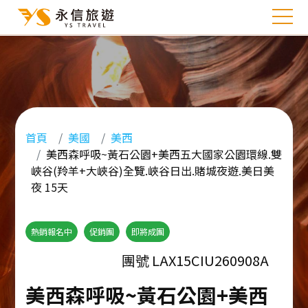
首頁
美國
美西
美西森呼吸~黃石公園+美西五大國家公園環線.雙
峽谷(羚羊+大峽谷)全覽.峽谷日出.賭城夜遊.美日美
夜 15天
熱銷報名中
促銷團
即將成團
團號 LAX15CIU260908A
美西森呼吸~黃石公園+美西