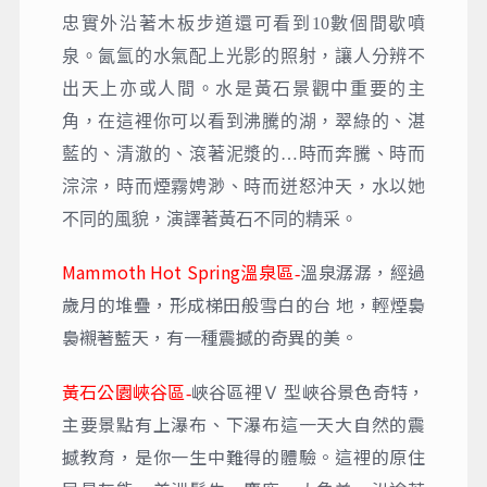
忠實外沿著木板步道還可看到10數個間歇噴
泉。氤氳的水氣配上光影的照射，讓人分辨不
出天上亦或人間。水是黃石景觀中重要的主
角，在這裡你可以看到沸騰的湖，翠綠的、湛
藍的、清澈的、滾著泥漿的…時而奔騰、時而
淙淙，時而煙霧娉渺、時而迸怒沖天，水以她
不同的風貌，演譯著黃石不同的精采。
Mammoth Hot Spring溫泉區
溫泉潺潺，經過
-
歲月的堆疊，形成梯田般雪白的台 地，輕煙裊
裊襯著藍天，有一種震撼的奇異的美。
黃石公園
峽谷區裡Ｖ 型峽谷景色奇特，
峽谷區
-
主要景點有上瀑布、下瀑布這一天大自然的震
撼教育，是你一生中難得的體驗。這裡的原住