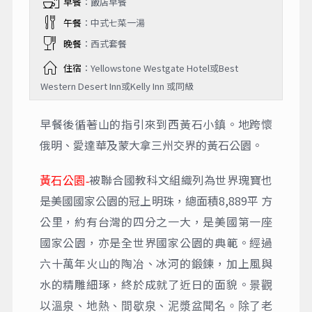
早餐
：飯店早餐
午餐
：中式七菜一湯
晚餐
：西式套餐
住宿
：Yellowstone Westgate Hotel或Best
Western Desert Inn或Kelly Inn 或同級
早餐後循著山的指引來到西黃石小鎮。地跨懷
俄明、愛達華及蒙大拿三州交界的黃石公園。
被聯合國教科文組織列為世界瑰寶也
黃石公園-
是美國國家公園的冠上明珠，總面積8,889平 方
公里，約有台灣的四分之一大，是美國第一座
國家公園，亦是全世界國家公園的典範。經過
六十萬年火山的陶冶、冰河的鍛鍊，加上風與
水的精雕細琢，終於成就了近日的面貌。
景觀
以溫泉、地熱、間歇泉、泥漿盆聞名。除了老