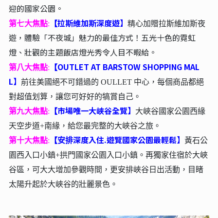
迎的國家公園。
拉斯維加斯深度遊】
第七大焦點
:
【
精心加贈拉斯維加斯夜
，
體驗「
不夜城」
魅力
的
最佳
方式！
五光十色
的
霓虹
遊
燈、
壯觀
的
主題
飯店
燈光
秀
令人
目不暇給
。
OUTLET AT BARSTOW SHOPPING MAL
第八大焦點
:
【
L
】
前往美國絕不可錯過的 OULLET 中心，每個商品都絕
對超值划算，讓您可好好的犒賞自己。
市場唯一大峽谷全覽
】
第九大焦點
:
【
大峽谷國家公園西緣
天空步道+南緣，給您最完整的大峽谷之旅。
深度入住.遊覽國家公園最輕鬆
】
第十大焦點
:
【安排
黃石公
園西入口小鎮+拱門國家公園入口小鎮。再獨家住宿於大峽
谷區，可大大增加參觀時間，更安排峽谷日出活動，目睹
太陽升起於大峽谷的壯麗景色。