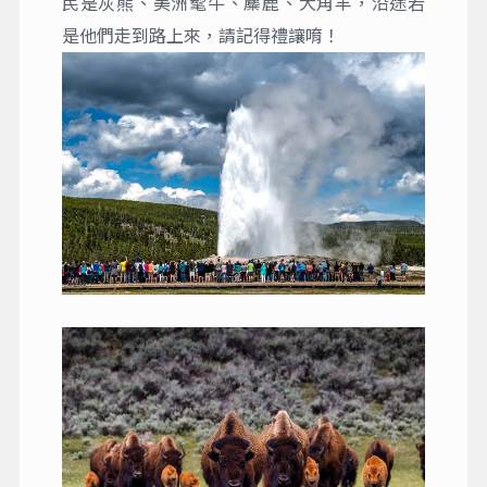
民是灰熊、美洲髦牛、麋鹿、大角羊，沿途若
是他們走到路上來，請記得禮讓唷！