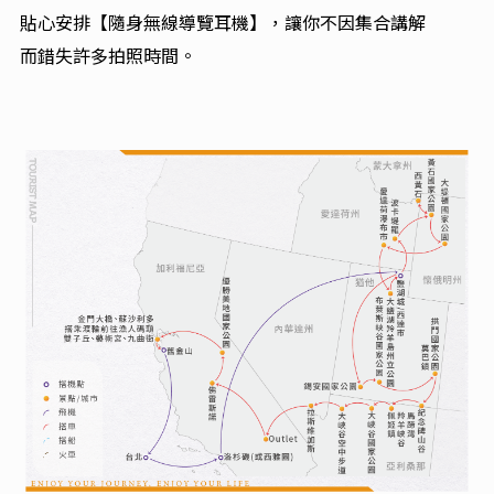
貼心安排【隨身無線導覽耳機】，讓你不因集合講解
而錯失許多拍照時間。