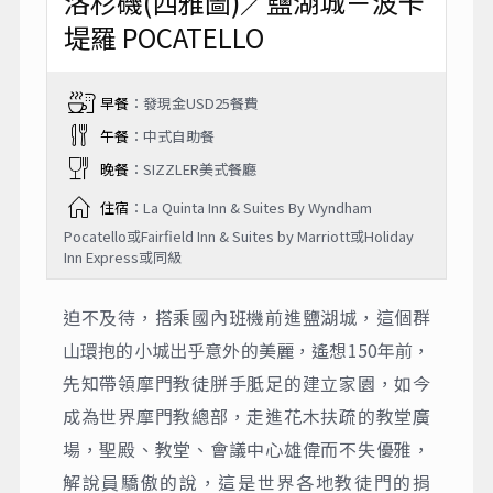
洛杉磯(西雅圖)／鹽湖城－波卡
堤羅 POCATELLO
早餐
：發現金USD25餐費
午餐
：中式自助餐
晚餐
：SIZZLER美式餐廳
住宿
：La Quinta Inn & Suites By Wyndham
Pocatello或Fairfield Inn & Suites by Marriott或Holiday
Inn Express或同級
迫不及待，搭乘國內班機前進鹽湖城，這個群
山環抱的小城出乎意外的美麗，遙想150年前，
先知帶領摩門教徒胼手胝足的建立家園，如今
成為世界摩門教總部，走進花木扶疏的教堂廣
場，聖殿、教堂、會議中心雄偉而不失優雅，
解說員驕傲的說，這是世界各地教徒門的捐