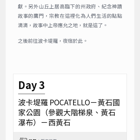
獻。另外山丘上居高臨下的州政府、紀念神蹟
故事的鷹門，宗教在這裡化為人們生活的點點
滴滴，故事中上帝應允之地，就是這了。
之後前往波卡堤羅，夜宿於此。
Day 3
波卡堤羅 POCATELLO－黃石國
家公園（參觀大階梯泉、黃石
瀑布）－西黃石