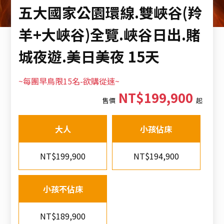
五大國家公園環線.雙峽谷(羚
羊+大峽谷)全覽.峽谷日出.賭
城夜遊.美日美夜 15天
~每團早鳥限15名-欲購從速~
NT$199,900
售價
起
大人
小孩佔床
NT$199,900
NT$194,900
小孩不佔床
NT$189,900