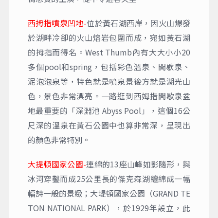
西拇指噴泉凹地-
位於黃石湖西岸，因火山爆發
於湖畔冷卻的火山熔岩包圍而成，宛如黃石湖
的拇指而得名。West Thumb內有大大小小20
多個pool和spring，包括彩色溫泉、間歇泉、
泥泡泡泉等，特色就是噴泉景後方就是湖光山
色，景色非常漂亮。一路逛到西姆指間歇泉盆
地最重要的「深淵池 Abyss Pool」，這個16公
尺深的溫泉在黃石公園中也算非常深，呈現出
的顏色非常特別。
大提頓國家公園-
連綿的13座山峰如影隨形，與
冰河穿鑿而成25公里長的傑克森湖纏綿成一幅
幅詩一般的景緻；大堤頓國家公園（GRAND TE
TON NATIONAL PARK），於1929年設立，此