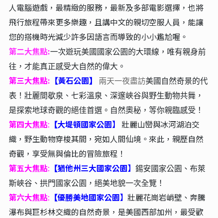
人電腦遊戲，最精緻的服務，最新及多部電影選擇，也將
飛行旅程帶來更多樂趣，且講中文的親切空服人員，能讓
您的搭機時光減少許多因語言而導致的小小尷尬喔。
第二大焦點
:
一次遊玩美國國家公園的大環線，唯有親身前
往，才能真正感受大自然的偉大。
第三大焦點:
黃石公園
【
】
兩天一夜盡訪
美國自然奇景的代
表！壯麗間歇泉、七彩溫泉、深邃峽谷與野生動物共舞，
是探索地球奇觀的絕佳首選。自然奧秘，等你親臨感受！
第四大焦點
:
大堤頓國家公園】
壯麗山巒與冰河湖泊交
【
織，野生動物穿梭其間，宛如人間仙境。來此，親歷自然
奇觀，享受無與倫比的冒險旅程！
第五大焦點
:
猶他州三大國家公園】
【
錫安國家公園、布萊
斯峽谷、拱門國家公園，絕美地貌一次全覽！
第六大焦點
:
優勝美地國家公園】
壯麗
花崗岩
峭壁、
奔騰
【
瀑布
與
巨
杉林
交織
的
自然
奇景，是美國西部加州，最受歡