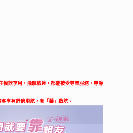
在餐飲享用，飛航旅途，都能被受尊榮服務，尊爵
旅客享有舒適飛航，奢「華」啟航。