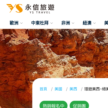
歐洲
中東杜拜
非洲
紐澳
首頁
美國
美西
環遊美西~絕
熱銷報名中
促銷團