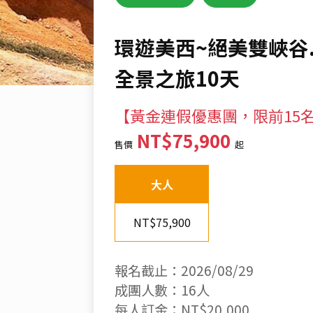
環遊美西~絕美雙峽谷
全景之旅10天
【黃金連假優惠團，限前15
NT$75,900
售價
起
大人
NT$75,900
報名截止：2026/08/29
成團人數：16人
每人訂金：NT$20,000