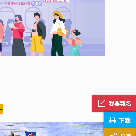
我要報名
~
下載