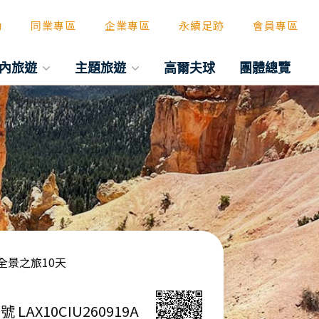
動
同業專區
企業專區
永續足跡
會員專區
內旅遊
主題旅遊
高爾夫球
團體總覽
全景之旅10天
號 LAX10CIU260919A