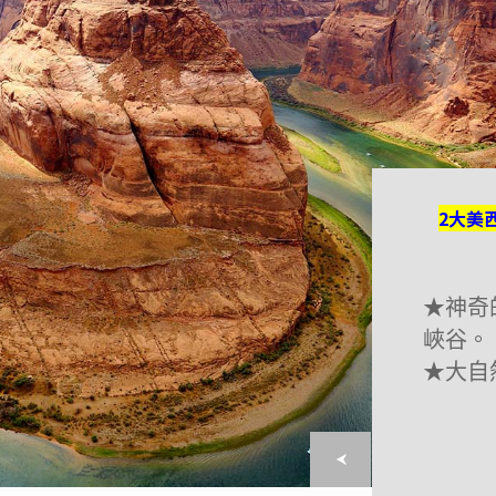
2大美
2大美
★神奇
★神奇
峽谷。
峽谷。
★
★
大自
大自