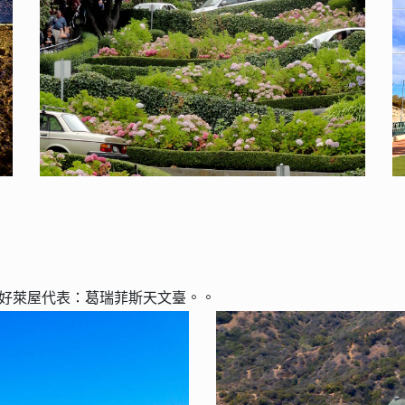
。
。
+好萊屋代表：葛瑞菲斯天文臺