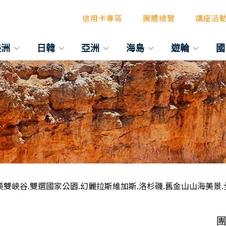
信用卡專區
團體總覽
講座活
美洲
日韓
亞洲
海島
遊輪
國
美雙峽谷.雙選國家公園.幻麗拉斯維加斯.洛杉磯.舊金山山海美景.
團