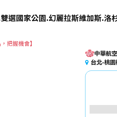
.雙選國家公園.幻麗拉斯維加斯.洛杉
名，把握機會】
中華航
台北-桃園