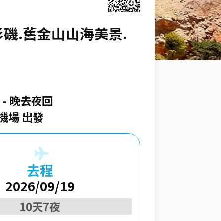
磯.舊金山山海美景.
空
晚去夜回
機場 出發
去程
2026/09/19
10天7夜