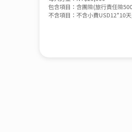
包含項目：含團險(旅行責任險500
不含項目：不含小費USD12*10天, 不