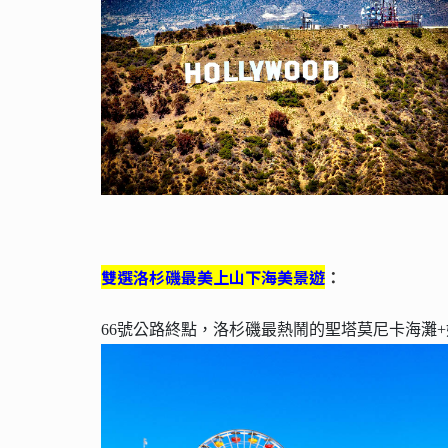
雙選洛杉磯最美上山下海美景遊
：
66號公路終點，洛杉磯最熱鬧的聖塔莫尼卡海灘