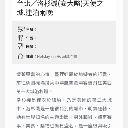
台北／洛杉磯(安大略)天使之
城.連泊兩晚
早餐
：
午餐
：
晚餐
：
住宿
：Holiday inn Hotel或同級
懷著興奮的心情，整理好屬於旅遊者的行囊，
前往桃園機場搭乘中華航空豪華客機飛往美西
第一大城洛杉磯。
洛杉磯是僅次於紐約，乃是美國的第二大城
市，洛杉磯是一座很特別的城市，朝氣蓬勃，
她有世界知名的主題樂園，另外藝術、體育賽
事、美食、購物也頗負盛名，是一座很具吸引