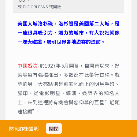
或 THE ORLEANS 或同級
美國大城洛杉磯，洛杉磯是美國第二大城，是
一座很具吸引力、媚力的城市，有人說她就像
一塊大磁鐵，吸引世界各地遊客的造訪。
中國戲院
-於1927年5月開幕，自開幕以來，好
萊塢每有強檔推出，多數都在此舉行首映。戲
院的另一大亮點則是前庭地面上的明星手印、
腳印，從電影明星、導演、娛樂界的知名人
士，來到這裡將有機會與您仰慕的巨星”近距
離接觸”!
星光大道
-的構想源自1950年代，從1960起直到
防範詐騙聲明
關閉
今日，已經有將近2,500顆星星。這些星星是用