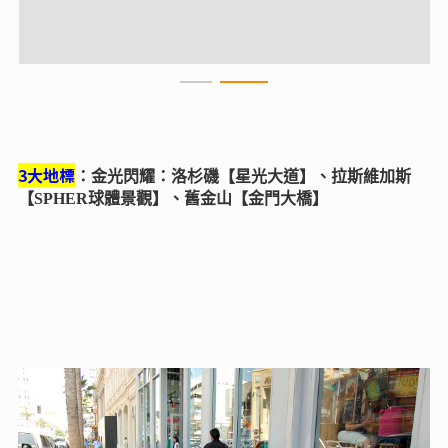
3大地標
：金光閃耀：洛杉磯【星光大道】、拉斯維加斯
【SPHER球體景觀】、舊金山【金門大橋】