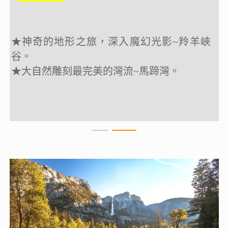
★神奇的地形之旅，
★神奇的地形之旅，
深入魔幻光影~羚羊峽
深入魔幻光影~羚羊峽
谷。
谷。
★
★
大自然雕刻最完美的灣流~馬蹄灣。
大自然雕刻最完美的灣流~馬蹄灣。