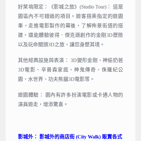
好萊塢限定：《影城之旅》(Studio Tour)： 這是
園區內不可錯過的項目。遊客搭乘指定的遊園
車，走進電影製作的幕後，了解佈景街道的搭
建，還能體驗彼得．傑克遜創作的金剛3D歷險
以及玩命關頭3D之旅，讓您身歷其境。
其他經典設施與表演： 3D變形金剛、神偷奶爸
3D電影、辛普森家庭、神鬼傳奇、侏羅紀公
園、水世界、功夫熊貓3D電影等。
遊園體驗： 園內有許多扮演電影或卡通人物的
演員遊走，增添驚喜。
影城外： 影城外的商店街 (City Walk) 販賣各式