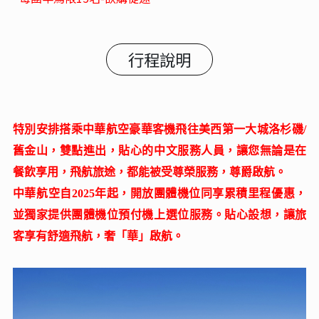
行程說明
特別安排搭乘中華航空豪華客機飛往美西第一大城洛杉磯/
舊金山，雙點進出，貼心的中文服務人員，讓您無論是在
餐飲享用，飛航旅途，都能被受尊榮服務，尊爵啟航。
中華航空自2025年起，開放團體機位同享累積里程優惠，
並獨家提供團體機位預付機上選位服務。貼心設想，讓旅
客享有舒適飛航，奢「華」啟航。