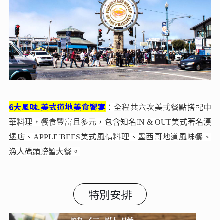
6大風味.美式道地美食饗宴
：全程共六次美式餐點搭配中
華料理，餐食豐富且多元，包含知名IN & OUT美式著名漢
堡店、APPLE`BEES美式風情料理、墨西哥地道風味餐、
漁人碼頭螃蟹大餐。
特別安排