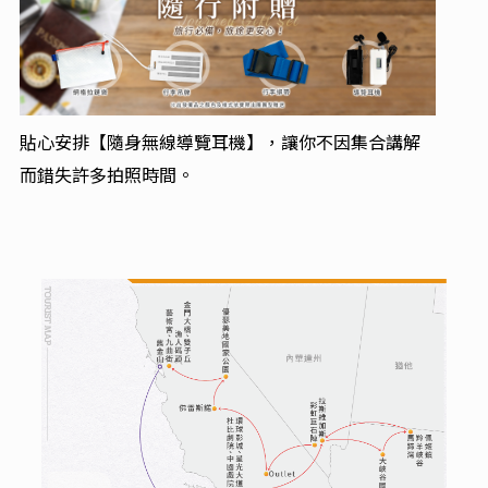
貼心安排【隨身無線導覽耳機】，讓你不因集合講解
而錯失許多拍照時間。