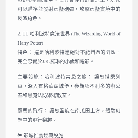
可以瞄準並發射虛擬砲彈，攻擊虛擬實境中的
反派角色。
2. 🧙‍♂️ 哈利波特魔法世界 (The Wizarding World of
Harry Potter)
特色： 這是哈利波特迷絕對不能錯過的園區，
完全忠實於J.K.羅琳的小說和電影。
主要設施：
哈利波特禁忌之旅： 讓您搭乘列
車，深入霍格華茲城堡，參觀鄧不利多的辦公
室和黑魔法防禦術教室。
鷹馬的飛行： 讓您盤旋在南瓜田上方，體驗幻
想中的飛行樂趣。
🌟 影城推薦經典設施