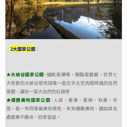
2大
2大國家公園
國家公園
：
：
★大峽谷國家公園
~遠眺是讚嘆，親臨是震撼，
★大峽谷國家公園
~遠眺是讚嘆，親臨是震撼，
世界七
世界七
大奇景的大峽谷是地球唯一能在外太空肉眼辨識的自然
大奇景的大峽谷是地球唯一能在外太空肉眼辨識的自然
景觀，讓你一探大自然的壯碩奇
景觀，讓你一探大自然的壯碩奇
優勝美地國家公園
~人說，春瀑、夏綠、秋黃、冬
優勝美地國家公園
~人說，春瀑、夏綠、秋黃、冬
★
★
雪。是一年四季最美的景色，來到優勝美地，園如其名
雪。是一年四季最美的景色，來到優勝美地，園如其名
處處美不勝收，
。
處處美不勝收，
。
四季皆誼
四季皆誼