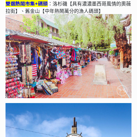
雙選熱鬧市集+碼頭
：洛杉磯【具有濃濃墨西哥風情的奧薇
拉街】、舊金山【中年熱鬧萬分的漁人碼頭】