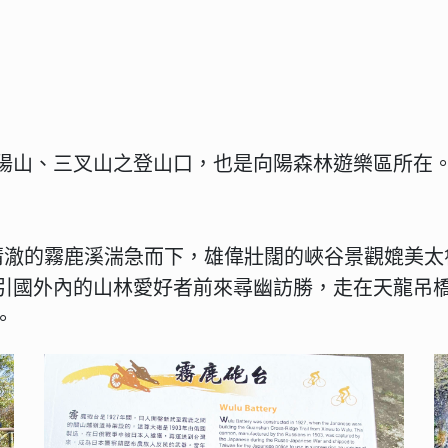
向陽山、三叉山之登山口，也是向陽森林遊樂區所在。
清澈的霧鹿溪湍急而下，雄偉壯闊的峽谷景觀媲美太
引國外內的山林愛好者前來尋幽訪勝，走在天龍吊
。