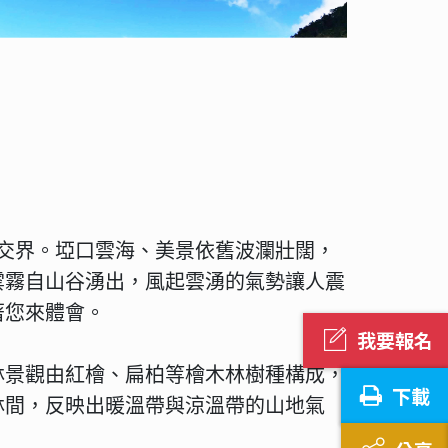
的交界。埡口雲海、美景依舊波瀾壯闊，
雲霧自山谷湧出，風起雲湧的氣勢讓人震
著您來體會。
我要報名
途森林景觀由紅檜、扁柏等檜木林樹種構成，
下載
林間，反映出暖溫帶與涼溫帶的山地氣