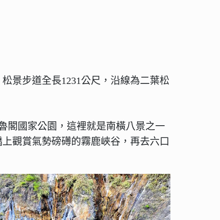
松景步道全長1231公尺，沿線為二葉松
魯閣國家公園，這裡就是南橫八景之一
橋上觀賞氣勢磅礡的霧鹿峽谷，再去六口