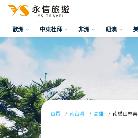
歐洲
中東杜拜
非洲
紐澳
首頁
南台灣
高雄
南橫山林美