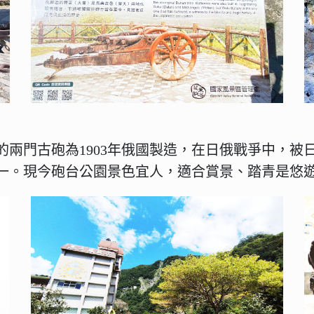
的兩門古砲為1903年俄國製造，在日俄戰爭中，被
一。現今砲台公園景色宜人，適合賞景、踏青是悠