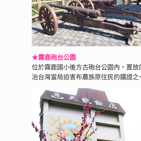
★霧鹿砲台公園
位於霧鹿國小後方古砲台公園內，置放
治台灣當局迫害布農族原住民的鐵證之