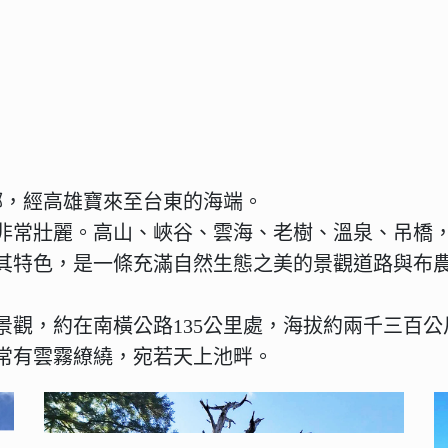
鄉，經高雄寶來至台東的海端。
非常壯麗。高山、峽谷、雲海、老樹、溫泉、吊橋
其特色，是一條充滿自然生態之美的景觀道路與布
景觀，約在南橫公路135公里處，海拔約兩千三百
常有雲霧繚繞，宛若天上池畔。