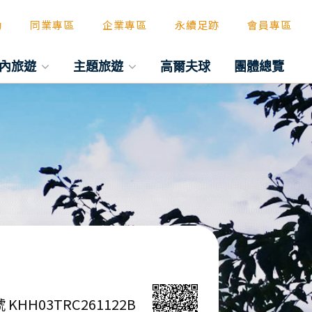
動
同業專區
企業專區
永續足跡
會員專區
內旅遊
主題旅遊
高爾夫球
團體總覽
 KHH03TRC261122B