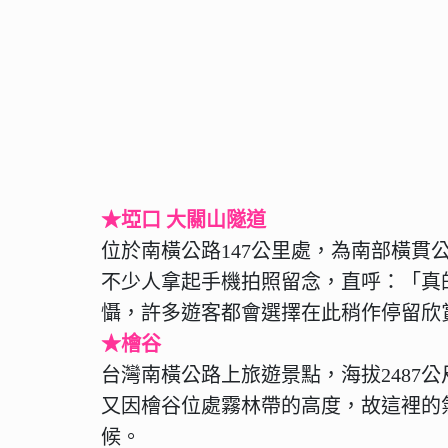
★埡口 大關山隧道
位於南橫公路147公里處，為南部橫
不少人拿起手機拍照留念，直呼：「真
懾，許多遊客都會選擇在此稍作停留欣
★檜谷
台灣南橫公路上旅遊景點，海拔2487公
又因檜谷位處霧林帶的高度，故這裡的
候。