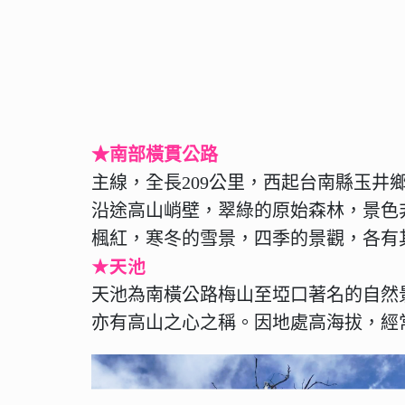
★南部橫貫公路
主線，全長209公里，西起台南縣玉井
沿途高山峭壁，翠綠的原始森林，景色
楓紅，寒冬的雪景，四季的景觀，各有
★天池
天池為南橫公路梅山至埡口著名的自然
亦有高山之心之稱。因地處高海拔，經