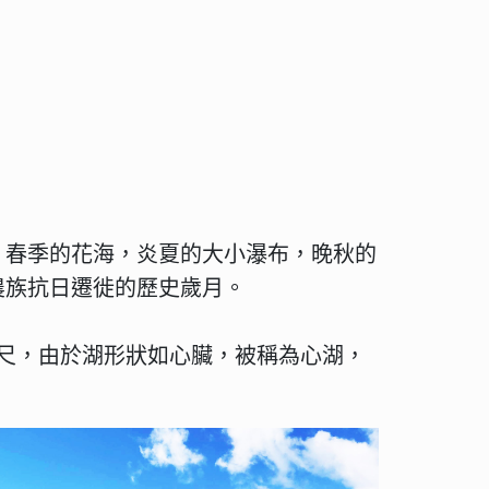
，春季的花海，炎夏的大小瀑布，晚秋的
農族抗日遷徙的歷史歲月。
公尺，由於湖形狀如心臟，被稱為心湖，