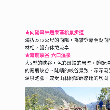
★向陽森林遊樂區松景步道
海拔2312公尺的向陽，為攀登嘉明湖
林相，設有休憩涼亭。
★霧鹿峽谷-六口溫泉
大S型的峽谷，色彩斑斕的岩壁，蜿蜒
的霧鹿峽谷。陡峭的峽谷景致，深深吸
溫泉泡腳，感受山林間寧靜悠遠的氛圍