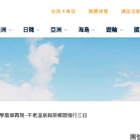
信用卡專區
團體總覽
講座活
美洲
日韓
亞洲
海島
遊輪
國
學風華再現~不老溫泉與原鄉間慢行三日
團號