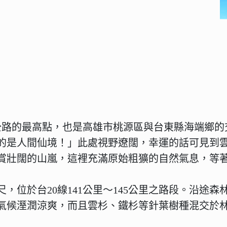
貫公路的最高點，也是高雄市桃源區與台東縣海端鄉
的是人間仙境！」此處視野遼闊，幸運的話可見到
賞壯闊的山嵐，這裡充滿原始粗獷的自然氣息，等
尺，位於台20線141公里～145公里之路段。沿
氣候溼潤涼爽，而且雲杉、鐵杉等針葉樹種混交於