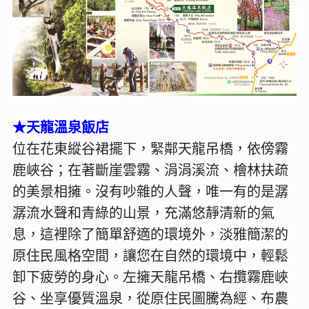
★天龍溫泉飯店
位在花東縱谷裙擺下，緊鄰天龍吊橋，依傍霧
鹿峽谷；在著斷崖雲霧、涓涓溪流、檜林扶疏
的美景相擁。沒有吵雜的人聲，唯一有的是潺
潺流水聲和青綠的山景，充滿悠靜清新的氣
息，這裡除了簡單舒適的環境外，淡雅簡潔的
原住民風格空間，讓您在自然的環境中，輕鬆
卸下疲勞的身心。左擁天龍吊橋、右攬霧鹿峽
谷、坐享優質溫泉，從原住民圖騰為經、布農