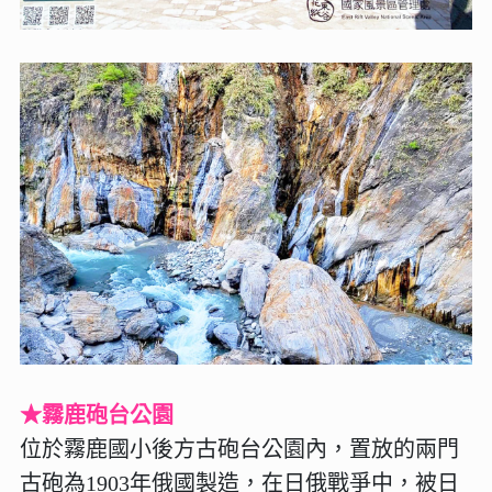
★霧鹿砲台公園
位於霧鹿國小後方古砲台公園內，置放的兩門
古砲為1903年俄國製造，在日俄戰爭中，被日