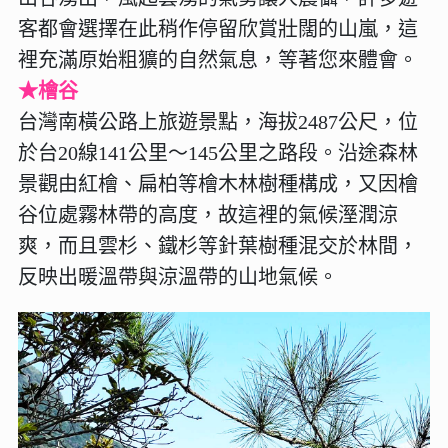
客都會選擇在此稍作停留欣賞壯闊的山嵐，這
裡充滿原始粗獷的自然氣息，等著您來體會。
★檜谷
台灣南橫公路上旅遊景點，海拔2487公尺，位
於台20線141公里～145公里之路段。沿途森林
景觀由紅檜、扁柏等檜木林樹種構成，又因檜
谷位處霧林帶的高度，故這裡的氣候溼潤涼
爽，而且雲杉、鐵杉等針葉樹種混交於林間，
反映出暖溫帶與涼溫帶的山地氣候。