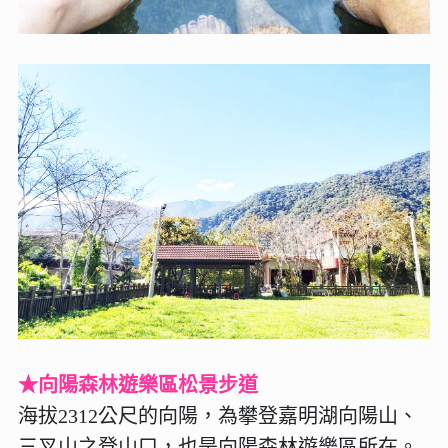
★向陽森林遊樂區松景步道
海拔2312公尺的向陽，為攀登嘉明湖向陽山、
三叉山之登山口，也是向陽森林遊樂區所在。