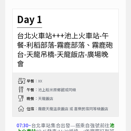
Day 1
台北火車站+++池上火車站-午
餐-利稻部落-霧鹿部落、霧鹿砲
台-天龍吊橋-天龍飯店-廣場晚
會
早餐
：XX
午餐
：池上稻米原鄉館或同級
晚餐
：天龍飯店
住宿
：霧鹿天龍溫泉飯店 或 喜樂民宿同等級飯店
07:30~
池
台北車站集合出發—搭乘自強號前往