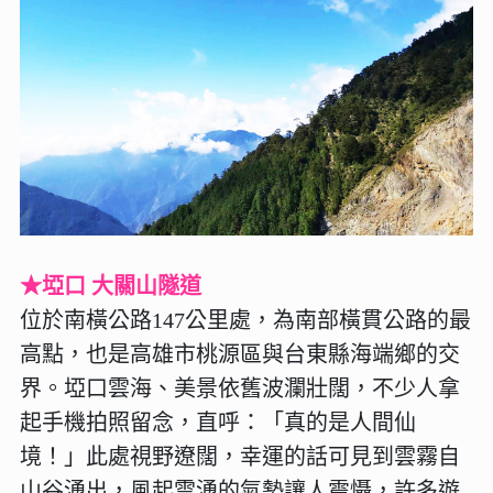
★埡口 大關山隧道
位於南橫公路147公里處，為南部橫貫公路的最
高點，也是高雄市桃源區與台東縣海端鄉的交
界。埡口雲海、美景依舊波瀾壯闊，不少人拿
起手機拍照留念，直呼：「真的是人間仙
境！」此處視野遼闊，幸運的話可見到雲霧自
山谷湧出，風起雲湧的氣勢讓人震懾，許多遊