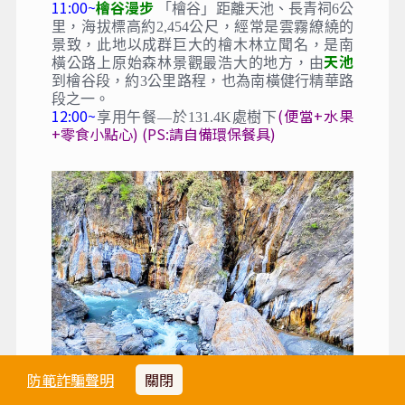
葉松
紅檜林及臺灣赤楊
、
，另外有臺灣草莓及
豐富的蕨類植物。松景步道在每年3~5月，步道
繡邊根節蘭
旁的
一齊綻放，隨著風搖擺在山林
間，將整條步道染滿蘭花幽香。
埡口觀雲海、大關山隧道
10:30~
~南橫公路上的
至高點，海拔標高2722公尺，也是台東縣和高
雄市的交界處。公路在台東縣的路段，穿梭於
絕壁斷崖間，四周山勢陡峻，峽谷連綿，四季
的景緻變化萬千區內有河流峽谷，天然林及為
數眾多的鳥類，區內可賞景、登山、健行、野
餐。
11:00~
檜谷漫步
「檜谷」距離天池、長青祠6公
里，海拔標高約2,454公尺，經常是雲霧繚繞的
景致，此地以成群巨大的檜木林立聞名，是南
天池
橫公路上原始森林景觀最浩大的地方，由
到檜谷段，約3公里路程，也為南橫健行精華路
段之一。
12:00~
(便當+水果
享用午餐—於131.4K處樹下
+零食小點心) (PS:請自備環保餐具)
防範詐騙聲明
關閉