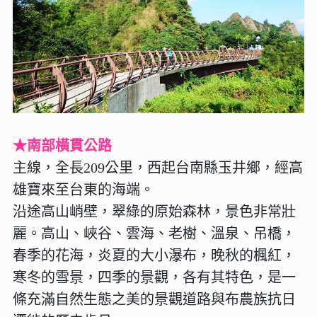
★南部橫貫公路
主線，全長209公里，西起台南縣玉井鄉，經高
雄寶來至台東的海端。
沿途高山峭壁，翠綠的原始森林，景色非常壯
麗。高山、峽谷、雲海、老樹、溫泉、吊橋，
春季的花海，炎夏的大小瀑布，晚秋的楓紅，
寒冬的雪景，四季的景觀，各有其特色，是一
條充滿自然生態之美的景觀道路與布農族抗日