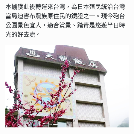
本擄獲此後轉運來台灣，為日本殖民統治台灣
當局迫害布農族原住民的鐵證之一。現今砲台
公園景色宜人，適合賞景、踏青是悠遊半日時
光的好去處。