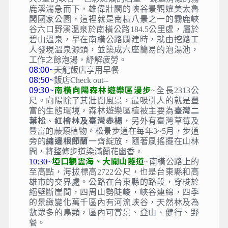
早餐
：飯店內
午餐
：便當+水果+零食小點心
晚餐
：不老溫泉渡假村
住宿
：不老溫泉渡假村 或 草地人溫泉會館同等級
06:30~
霧鹿峽谷導覽
(峽谷風景、溫泉鐘乳石)—
大S型的峽谷，色彩斑斕的岩壁，蜿蜒清澈的霧
鹿溪湍急而下，雄偉壯闊的峽谷景觀媲美太魯
閣國家公園，這裡就是南橫八景之一的霧鹿峽
谷六口野溪溫泉於南橫公路184.5公里處，屬於
碧山溫泉，早在南橫公路闢建時，就由挖路工
人發現溫泉源頭，並築成六座簡易的泡湯池，
工作之餘泡湯，紓解疲勞。
08:00~
天龍飯店享用早餐
08:50~
飯店Check out--
09:30~
南橫向陽森林遊樂區漫步
~全長2313公
尺。向陽除了其壯闊風景，最吸引人的就是豐
臺灣二
富的生態環境，森林遊樂區植被主要為