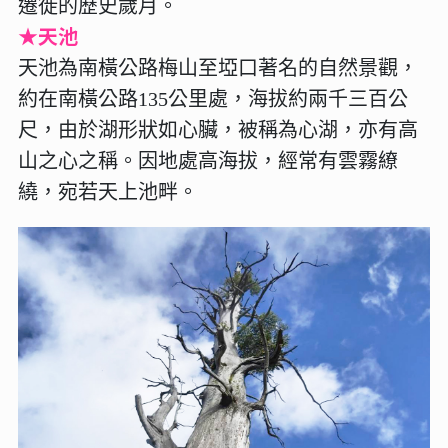
遷徙的歷史歲月。
★天池
天池為南橫公路梅山至埡口著名的自然景觀，
約在南橫公路135公里處，海拔約兩千三百公
尺，由於湖形狀如心臟，被稱為心湖，亦有高
山之心之稱。因地處高海拔，經常有雲霧繚
繞，宛若天上池畔。