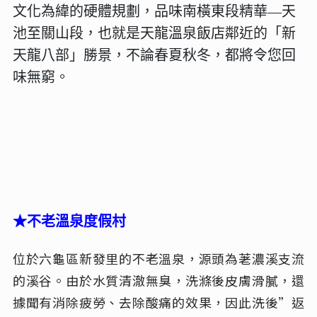
文化為緯的硬體規劃，品味南橫東段精華—天
池至關山段，也就是天龍溫泉飯店鄰近的「新
天龍八部」勝景，不論春夏秋冬，都將令您回
味無窮。
★不老溫泉度假村
位於六龜區新發里的不老溫泉，源頭為荖濃溪支流
的溪谷。
由於水質清澈無臭，洗滌後皮膚滑膩，還
據聞有消除疲勞、去除酸痛的效果，因此洗後”返