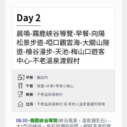
Day 2
晨喚-霧鹿峽谷導覽-早餐-向陽
松景步道-啞口觀雲海-大關山隧
道-檜谷漫步-天池-梅山口遊客
中心-不老溫泉渡假村