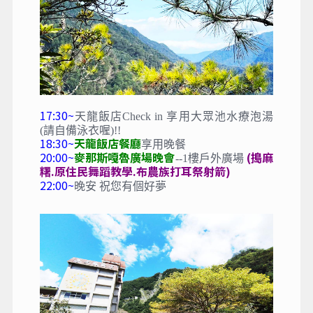
17:30~
天龍飯店Check in 享用大眾池水療泡湯
(請自備泳衣喔)!!
18:30~
天龍飯店餐廳
享用晚餐
20:00~
麥那斯嘎魯廣場晚會
(搗麻
--1樓戶外廣場
糬.原住民舞蹈教學.布農族打耳祭射箭)
22:00~
晚安 祝您有個好夢