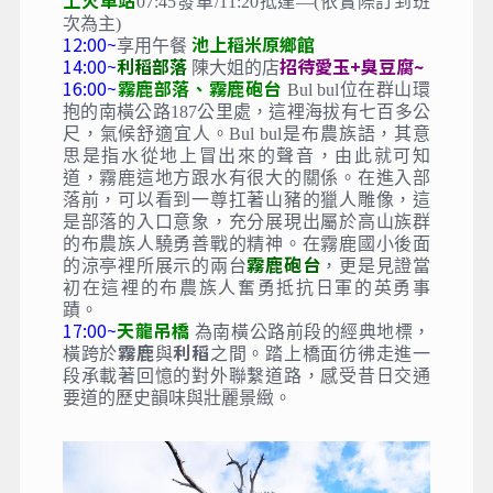
上火車站
07:45發車/11:20抵達—(依實際訂到班
次為主)
12:00~
池上稻米原鄉館
享用午餐
14:00~
利稻部落
招待愛玉+臭豆腐~
陳大姐的店
16:00~
霧鹿部落、霧鹿砲台
Bul bul位在群山環
抱的南橫公路187公里處，這裡海拔有七百多公
尺，氣候舒適宜人。Bul bul是布農族語，其意
思是指水從地上冒出來的聲音，由此就可知
道，霧鹿這地方跟水有很大的關係。在進入部
落前，可以看到一尊扛著山豬的獵人雕像，這
是部落的入口意象，充分展現出屬於高山族群
的布農族人驍勇善戰的精神。在霧鹿國小後面
霧鹿砲台
的涼亭裡所展示的兩台
，更是見證當
初在這裡的布農族人奮勇抵抗日軍的英勇事
蹟。
17:00~
天龍吊橋
為南橫公路前段的經典地標，
霧鹿
利稻
橫跨於
與
之間。踏上橋面彷彿走進一
段承載著回憶的對外聯繫道路，感受昔日交通
要道的歷史韻味與壯麗景緻。