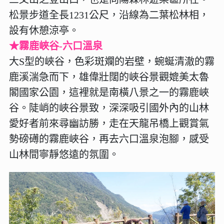
松景步道全長1231公尺，沿線為二葉松林相，
設有休憩涼亭。
★霧鹿峽谷-六口溫泉
大S型的峽谷，色彩斑斕的岩壁，蜿蜒清澈的霧
鹿溪湍急而下，雄偉壯闊的峽谷景觀媲美太魯
閣國家公園，這裡就是南橫八景之一的霧鹿峽
谷。陡峭的峽谷景致，深深吸引國外內的山林
愛好者前來尋幽訪勝，走在天龍吊橋上觀賞氣
勢磅礡的霧鹿峽谷，再去六口溫泉泡腳，感受
山林間寧靜悠遠的氛圍。