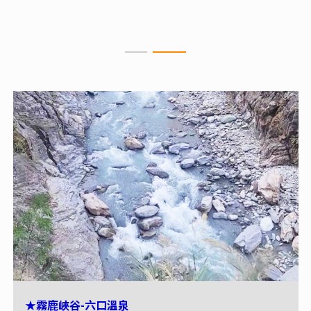
會。
★霧鹿峽谷-六口溫泉
★向陽森林遊樂區松景步道