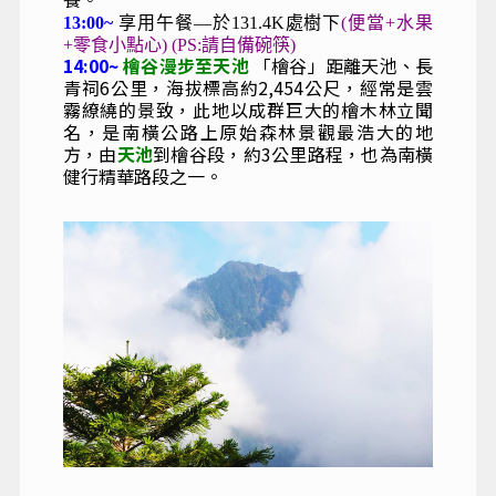
13:00~
享用午餐—於131.4K處樹下
(便當+水果
+零食小點心) (PS:請自備碗筷)
14:00~
檜谷漫步至天池
「檜谷」距離天池、長
青祠6公里，海拔標高約2,454公尺，經常是雲
霧繚繞的景致，此地以成群巨大的檜木林立聞
名，是南橫公路上原始森林景觀最浩大的地
方，由
天池
到檜谷段，約3公里路程，也為南橫
健行精華路段之一。