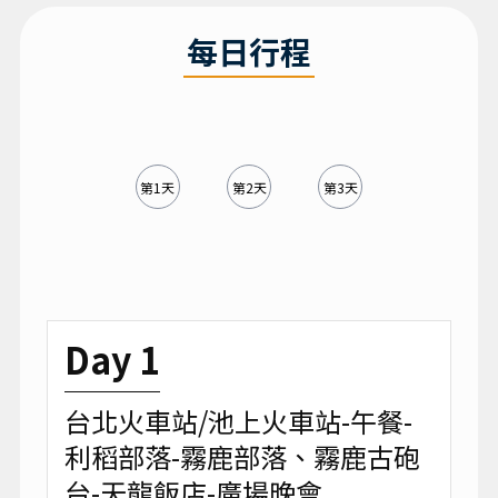
每日行程
第1天
第2天
第3天
Day 1
台北火車站/池上火車站-午餐-
利稻部落-霧鹿部落、霧鹿古砲
台-天龍飯店-廣場晚會