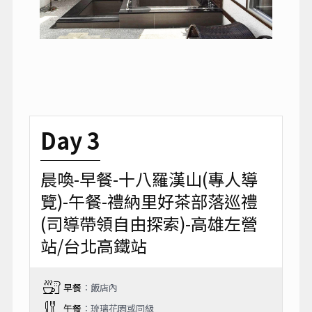
Day 3
晨喚-早餐-十八羅漢山(專人導
覽)-午餐-禮納里好茶部落巡禮
(司導帶領自由探索)-高雄左營
站/台北高鐵站
早餐
：飯店內
午餐
：琉璃花園或同級