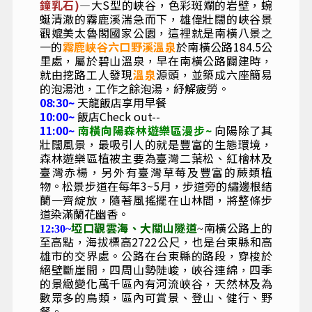
鐘乳石)
—大S型的峽谷，色彩斑斕的岩壁，蜿
蜒清澈的霧鹿溪湍急而下，雄偉壯闊的峽谷景
觀媲美太魯閣國家公園，這裡就是南橫八景之
一的
霧鹿峽谷六口野溪溫泉
於南橫公路184.5公
里處，屬於碧山溫泉，早在南橫公路闢建時，
就由挖路工人發現
溫泉
源頭，並築成六座簡易
的泡湯池，工作之餘泡湯，紓解疲勞。
08:30~
天龍飯店享用早餐
10:00~
飯店Check out--
11:00~
南橫向陽森林遊樂區漫步~
向陽除了其
壯闊風景，最吸引人的就是豐富的生態環境，
森林遊樂區植被主要為臺灣二葉松、紅檜林及
臺灣赤楊，另外有臺灣草莓及豐富的蕨類植
物。松景步道在每年
3~5
月，步道旁的繡邊根結
蘭一齊綻放，隨著風搖擺在山林間，將整條步
道染滿蘭花幽香。
埡
口觀雲海
、
大關山隧道
南橫公路上的
12:30~
~
至高點，海拔標高2722公尺，也是台東縣和高
雄市的交界處。公路在台東縣的路段，穿梭於
絕壁斷崖間，四周山勢陡峻，峽谷連綿，四季
的景緻變化萬千區內有河流峽谷，天然林及為
數眾多的鳥類，區內可賞景、登山、健行、野
餐。