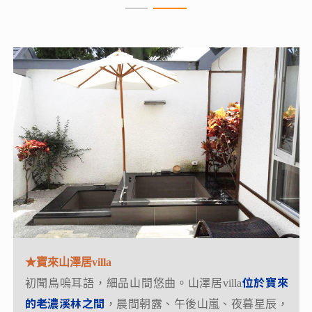
★天龍溫泉飯店
★寶來山澤居villa
位在花東縱谷裙擺下，
緊鄰天龍吊橋，依傍霧鹿峽
位於寶來
初聞鳥嗚耳語，細品山間悠曲。山澤居villa
谷
；在著斷崖雲霧、涓涓溪流、檜林扶疏的美景相
的老濃溪林之間
，晨間朝露、午後山嵐、夜暮星辰，