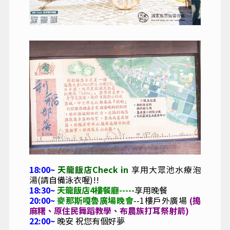
18:00~
天龍飯店Check in
享用大眾池水療泡
湯(請自備泳衣喔)!!
18:30~
天龍飯店4樓餐廳
-----
享用晚餐
20:00~
麥那斯嘎魯廣場晚會
--1樓戶外廣場
(搗
麻糬、原住民舞蹈教學、
布農族打耳祭射箭)
22:00~
晚安 祝您有個好夢