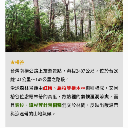
★埡口 大關山隧道
★檜谷
位於南橫公路147公里處，為南部橫貫公路的最高
台灣南橫公路上旅遊景點，海拔2487公尺，位於台20
點，也是
高雄市桃源區與台東縣海端鄉的交界
。
線141公里～145公里之路段。
埡口雲海、美景依舊波瀾壯闊，不少人拿起手機拍照
紅檜
扁柏等檜木林
沿途森林景觀由
、
樹種構成，又因
留念，直呼：「真的是人間仙境！」此處視野遼闊，
氣候溼潤涼爽
檜谷位處霧林帶的高度，故這裡的
，而
幸運的話可見到雲霧自山谷湧出，風起雲湧的氣勢讓
雲杉
鐵杉等針葉樹種
且
、
混交於林間，反映出暖溫帶
人震懾，許多遊客都會選擇在此稍作停留欣賞壯闊的
與涼溫帶的山地氣候。
山嵐
，這裡充滿原始粗獷的自然氣息，等著您來體