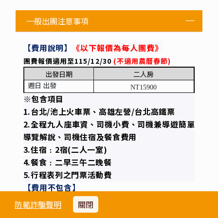
一般出團注意事項
【費用說明】
《以下報價為每人團費》
團費報價適用至115/12/30
(
不適用農曆春節)
出發日期
二人房
週日 出發
NT15900
※包含項目
1.台北/池上火車票、高雄左營/台北高鐵票
2.全程九人座車資、司機小費、司機兼導遊簡單
導覽解說、司機住宿及餐食費用
3.住宿﹕2宿(二人一室)
4.餐食﹕二早三午二晚餐
5.行程表列之門票活動費
【費用不包含】
※個人因素所產生之消費，如飲料、酒類、私人
防範詐騙聲明
關閉
購物費…等。