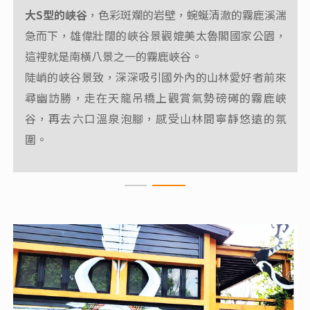
大S型的峽谷
，色彩斑斕的岩壁，蜿蜒清澈的霧鹿溪湍
海拔2312公尺的向陽，為攀登嘉明湖向陽山、三叉山
急而下，雄偉壯闊的峽谷景觀媲美太魯閣國家公園，
松景步道全長1
之登山口，也是向陽森林遊樂區所在。
這裡就是南橫八景之一的霧鹿峽谷。
231公尺
，沿線為二葉松林相，設有休憩涼亭。
陡峭的峽谷景致，深深吸引國外內的山林愛好者前來
尋幽訪勝，走在天龍吊橋上觀賞氣勢磅礡的霧鹿峽
谷，再去六口溫泉泡腳，感受山林間寧靜悠遠的氛
圍。