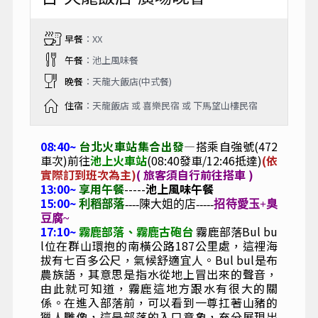
早餐
：XX
午餐
：池上風味餐
晚餐
：天龍大飯店(中式餐)
住宿
：天龍飯店 或 喜樂民宿 或 下馬望山樓民宿
08:40~
台北火車站集合出發
—搭乘自強號(472
車次)前往
池上火車站
(08:40發車/12:46抵達)
(依
實際訂到班次為主)
( 旅客須自行前往搭車 )
13:00~
享用午餐
-----
池上風味午餐
15:00~
利稻部落
----陳大姐的店-----
招待愛玉+臭
豆腐~
17:10~
霧鹿部落、霧鹿古砲台
霧鹿部落
Bul bu
l
位在群山環抱的南橫公路
187
公里處，這裡海
拔有七百多公尺，氣候舒適宜人。
Bul bul
是布
農族語，其意思是指水從地上冒出來的聲音
，
由此就可知道，霧鹿這地方跟水有很大的關
係。在進入部落前，可以看到一尊扛著山豬的
獵人雕像，這是部落的入口意象，充分展現出