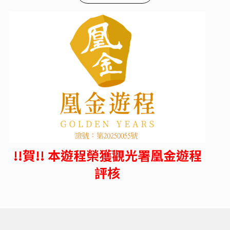
!!賀!! 本遊程榮獲觀光署凰金遊程
評核