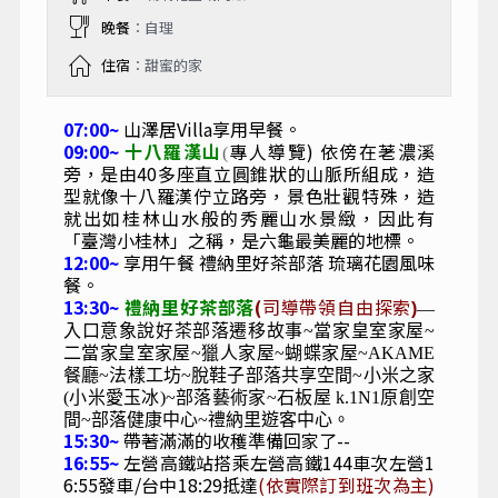
晚餐
：自理
住宿
：甜蜜的家
07:00~
山澤居Villa享用早餐。
09:00~
十八羅漢山
專人導覽) 依傍在荖濃溪
(
旁，是由40多座直立圓錐狀的山脈所組成，造
型就像十八羅漢佇立路旁，景色壯觀特殊，造
就出如桂林山水般的秀麗山水景緻，因此有
「臺灣小桂林」之稱，是六龜最美麗的地標。
12:00~
享用午餐 禮納里好茶部落 琉璃花園風味
餐。
13:30~
禮納里好茶部落
(
司導帶領自由探索
)
—
入口意象說好茶部落遷移故事~當家皇室家屋~
二當家皇室家屋~獵人家屋~蝴蝶家屋~AKAME
餐廳~法樣工坊~脫鞋子部落共享空間~小米之家
(小米愛玉冰)~部落藝術家~石板屋 k.1N1原創空
間~部落健康中心~禮納里遊客中心。
15:30~
帶著滿滿的收穫準備回家了--
16:55~
左營高鐵站搭乘左營高鐵144車次左營1
6:55發車/台中18:29抵達
(依實際訂到班次為主)