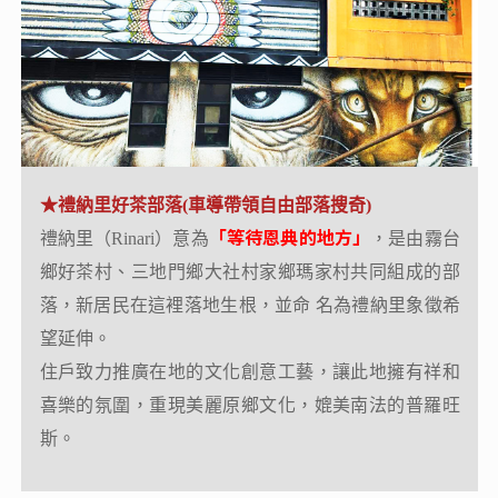
★霧鹿砲台公園
★禮納里好茶部落(車導帶領自由部落搜奇)
兩門古砲為1
「等待恩典的地方」
位於霧鹿國小後方古砲台公園內，置放的
禮納里（Rinari）意為
，是由霧台
903年俄國製造
，在日俄戰爭中，被日本擄獲此後轉
鄉好茶村、三地門鄉大社村家鄉瑪家村共同組成的部
運來台灣，為日本殖民統治台灣當局迫害布農族原住
落，新居民在這裡落地生根，並命 名為禮納里象徵希
民的鐵證之一。
望延伸。
現今砲台公園景色宜人，適合賞景、踏青是悠遊半日
住戶致力推廣在地的文化創意工藝，讓此地擁有祥和
時光的好去處。
喜樂的氛圍，重現美麗原鄉文化，媲美南法的普羅旺
斯。