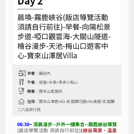
Day 2
晨喚-霧鹿峽谷(飯店導覽活動
須請自行前往)-早餐-向陽松景
步道-啞口觀雲海-大關山隧道-
檜谷漫步-天池-梅山口遊客中
心-寶來山澤居Villa
早餐
：飯店內
午餐
：便當+水果+零食小點心
晚餐
：寶來山產風味
住宿
：寶來山澤居villa 或 國蘭花園villa會館 或 國蘭
二六溫泉行旅
06:30~
清晨漫步--戶外一樓集合--霧鹿峽谷導覽
(飯店導覽活動 須請自行前往)
(峽谷風景、溫泉