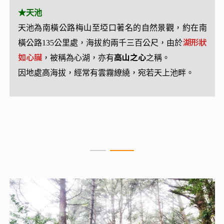
★南部橫貫公路
★天池
主線，全長209公里，西起台南縣玉井鄉，經高雄寶
天池為南橫公路梅山至埡口著名的自然景觀，約在南
來至台東的海端。沿途高山峭壁，翠綠的原始森林，
湖形狀
橫公路135公里處，海拔約兩千三百公尺，由於
如心臟
景色非常壯麗。
高山之心
，被稱為心湖，亦有
之稱。
高山、峽谷、雲海、老樹、溫泉、吊橋，春季的花
因地處高海拔，經常有雲霧繚繞，宛若天上池畔。
海，炎夏的大小瀑布，晚秋的楓紅，寒冬的雪景，四
季的景觀，
各有其特色，是一條
充滿自然生態之美
的
景觀道路
與
布農族抗日遷徙
的歷史歲月。