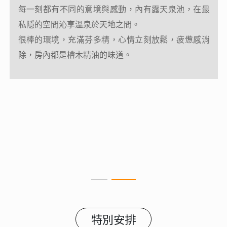
擁。
每一刻都有不同的意境與感動，內有露天泉池，在最
沒有吵雜的人聲，唯一有的是潺潺流水聲和青綠的山
私隱的空間沁享溫泉於天地之間。
景，充滿悠靜清新的氣息，這裡除了簡單舒適的環境
很棒的環境，充滿芬多精，心情立刻放鬆，疲憊感消
外，淡雅簡潔的原住民風格空間，讓您在自然的環境
除，房內都是檜木精油的味道。
中，輕鬆卸下疲勞的身心。
左擁天龍吊橋、右攬霧鹿峽谷、坐享優質溫泉，從原
住民圖騰為經、布農文化為緯的硬體規劃，品味南橫
東段精華—天池至關山段，也就是天龍溫泉飯店鄰近
的「新天龍八部」勝景，不論春夏秋冬，都將令您回
味無窮。
特別安排