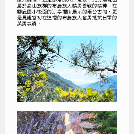
屬於高山族群的布農族人驍勇善戰的精神。在
霧鹿國小後面的涼亭裡所展示的兩台古砲，更
是見證當初在這裡的布農族人奮勇抵抗日軍的
英勇事蹟。