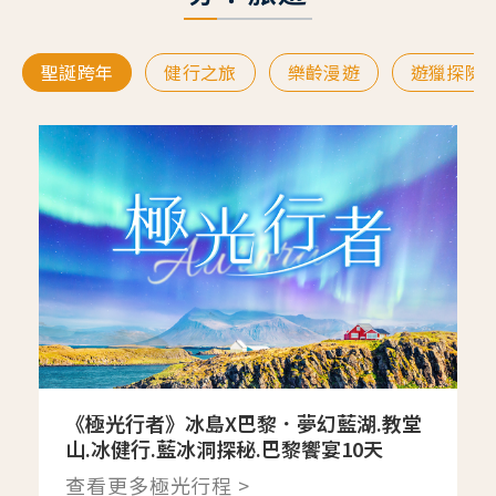
聖誕跨年
健行之旅
樂齡漫遊
遊獵探險
《極光行者》冰島X巴黎．夢幻藍湖.教堂
山.冰健行.藍冰洞探秘.巴黎饗宴10天
查看更多極光行程 >