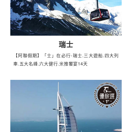
瑞士
【阿聯假期】「士」在必行-瑞士.三大遊船.四大列
車.五大名峰.六大健行.米推饗宴14天