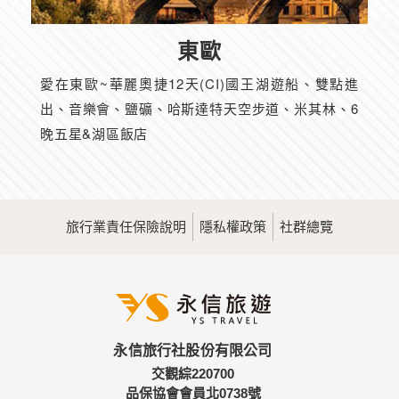
東歐
愛在東歐~華麗奧捷12天(CI)國王湖遊船、雙點進
出、音樂會、鹽礦、哈斯達特天空步道、米其林、6
晚五星&湖區飯店
旅行業責任保險說明
隱私權政策
社群總覽
永信旅行社股份有限公司
交觀綜220700
品保協會會員北0738號