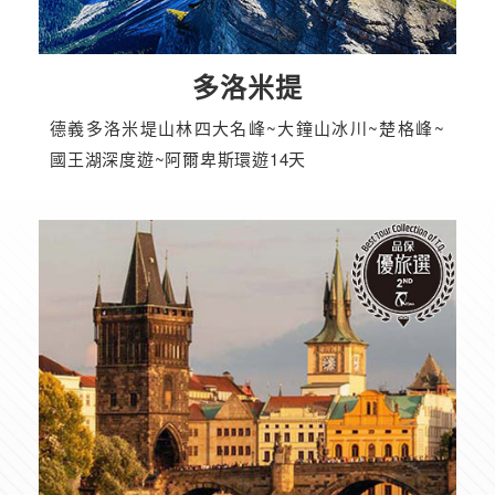
多洛米提
德義多洛米堤山林四大名峰~大鐘山冰川~楚格峰~
國王湖深度遊~阿爾卑斯環遊14天