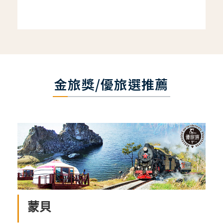
金旅獎/優旅選推薦
蒙貝