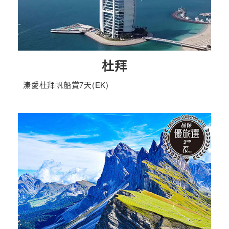
杜拜
溱愛杜拜帆船賞7天(EK)