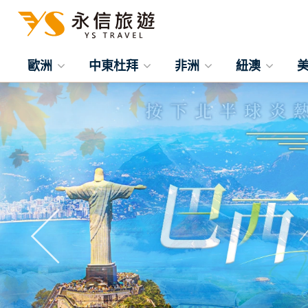
歐洲
中東杜拜
非洲
紐澳
往前