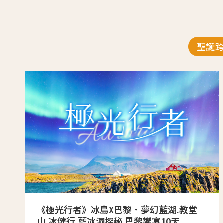
聖誕
《極光行者》冰島X巴黎．夢幻藍湖.教堂
山.冰健行.藍冰洞探秘.巴黎饗宴10天