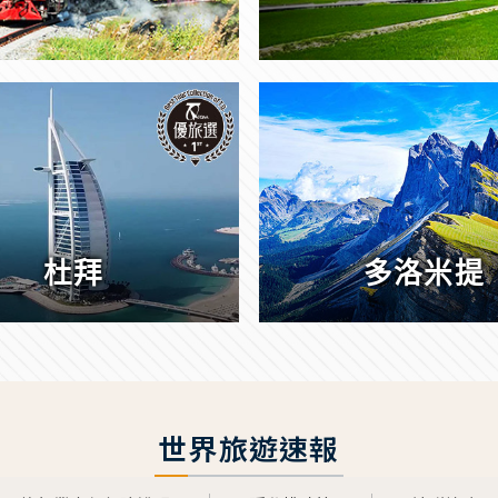
杜拜
多洛米提
世界旅遊速報