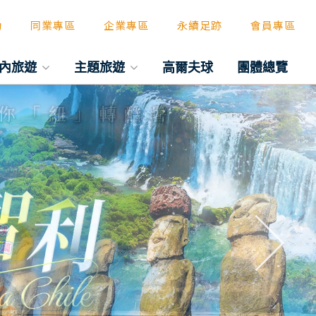
動
同業專區
企業專區
永續足跡
會員專區
內旅遊
主題旅遊
高爾夫球
團體總覽
往後