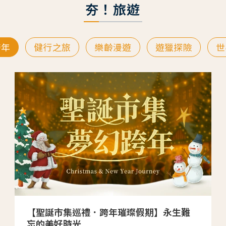
夯！旅遊
跨年
健行之旅
樂齡漫遊
遊獵探險
世
【聖誕市集巡禮．跨年璀璨假期】永生難
忘的美好時光