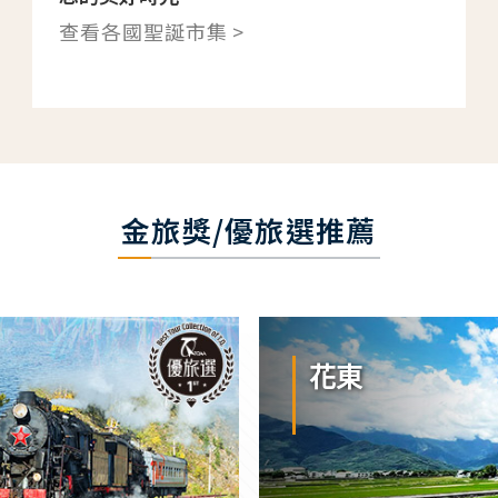
查看各國聖誕市集 >
金旅獎/優旅選推薦
花東