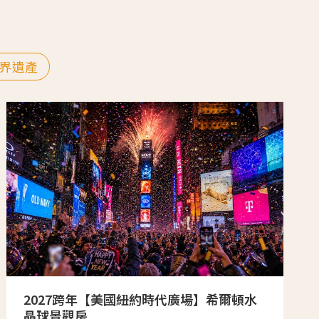
界遺產
2027跨年【美國紐約時代廣場】希爾頓水
晶球景觀房