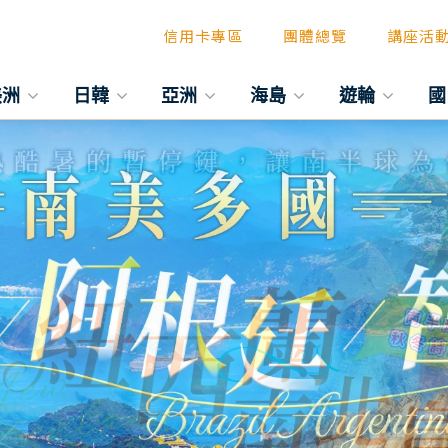
信用卡專區
團體總覽
講座活
美洲
日韓
亞洲
海島
遊輪
國