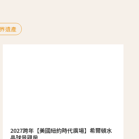
界遺產
2027跨年【美國紐約時代廣場】希爾頓水
晶球景觀房