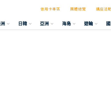
信用卡專區
團體總覽
講座活
美洲
日韓
亞洲
海島
遊輪
國