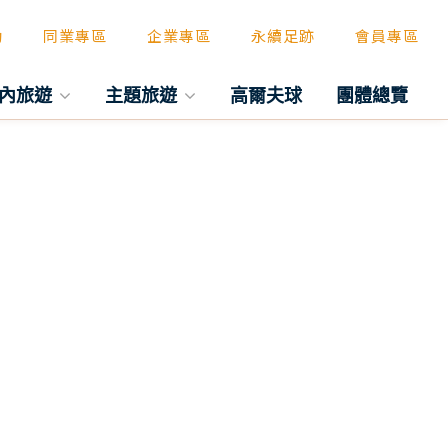
動
同業專區
企業專區
永續足跡
會員專區
內旅遊
主題旅遊
高爾夫球
團體總覽
往後