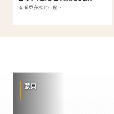
查看更多極光行程 >
蒙貝