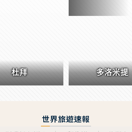
杜拜
多洛米提
世界旅遊速報