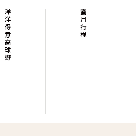
洋洋得意高球遊
蜜月行程