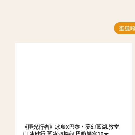
聖誕
《極光行者》冰島X巴黎．夢幻藍湖.教堂
山.冰健行.藍冰洞探秘.巴黎饗宴10天