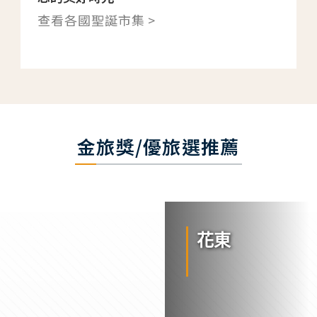
查看各國聖誕市集 >
金旅獎/優旅選推薦
花東