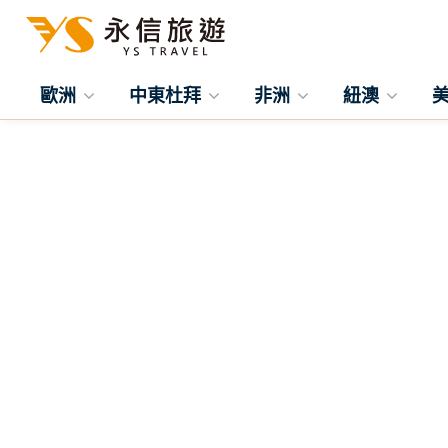
歐洲
中東杜拜
非洲
紐澳
往前