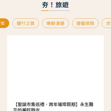
夯！旅遊
跨年
健行之旅
樂齡漫遊
遊獵探險
世
【聖誕市集巡禮．跨年璀璨假期】永生難
忘的美好時光