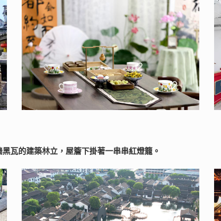
牆黑瓦的建築林立，屋簷下掛著一串串紅燈籠。