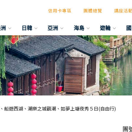
信用卡專區
團體總覽
講座活
美洲
日韓
亞洲
海島
遊輪
國
、船遊西湖、潮樂之城觀潮、如夢上塘夜秀５日(自由行)
團號