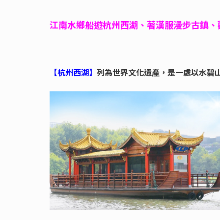
江南水鄉船遊杭州西湖、著漢服漫步古鎮、
【杭州西湖】
列為世界文化遺產，是一處以水碧