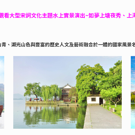
觀看大型宋詞文化主題水上實景演出~如夢上塘夜秀、上
山青、湖光山色與豐富的歷史人文及藝術融合於一體的國家風景