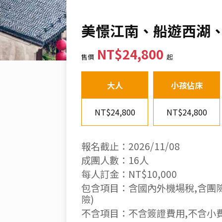
美憬江南、船遊西湖、
NT$24,800
售價
起
大人
小孩佔床
NT$24,800
NT$24,800
報名截止：2026/11/08
成團人數：16人
每人訂金：NT$10,000
包含項目：含國內外機場稅,含團險
險)
不含項目：不含簽證費用,不含小