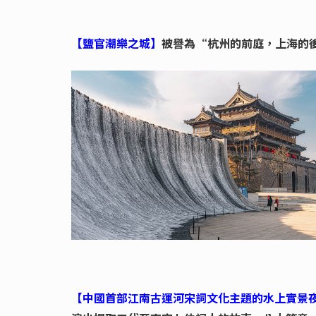
【鹽官潮樂之城】
被譽為“杭州的前庭，上海的
【中國首部江南古運河宋詞文化主題的水上實景夜