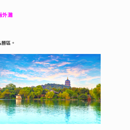
海外灘
名勝區。