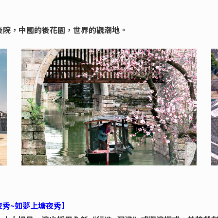
後院，中國的後花園，世界的觀潮地。
秀~如夢上塘夜秀】