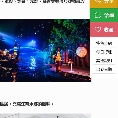
分享
劇、電影、水幕、光影、裝置等藝術巧妙地融於一
洽詢
特色介紹
每日行程
其他說明
出發日期
民居，充滿江南水鄉的韻味。