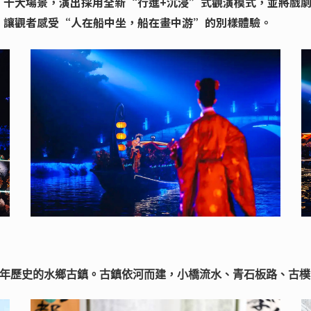
，十大場景，演出採用全新“行進+沉浸”式觀演模式，並將戲
，讓觀者感受“人在船中坐，船在畫中游”的別樣體驗。
年歷史的水鄉古鎮。古鎮依河而建，小橋流水、青石板路、古樸