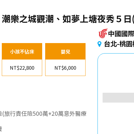
潮樂之城觀潮、如夢上塘夜秀５日(
中國國
台北-桃園
小孩不佔床
嬰兒
NT$22,800
NT$6,000
(旅行責任險500萬+20萬意外醫療
費