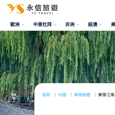
歐洲
中東杜拜
非洲
紐澳
首頁
中國
華東旅遊
美憬江南