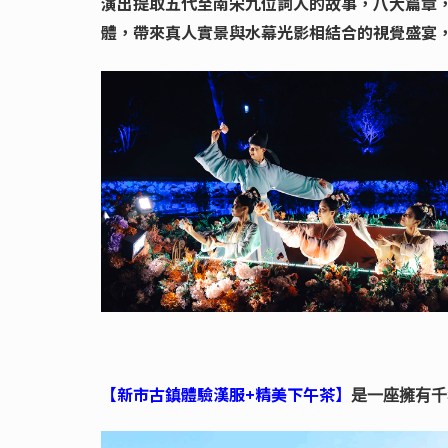
演出提取五代至南宋九位詞人的故事，八大篇章
體，帶來真人實景與水幕光影相結合的視覺盛宴
【新市古鎮體驗漢服+精美下午茶】
是一座擁有千