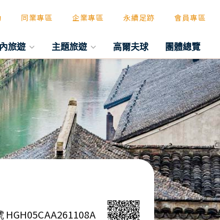
動
同業專區
企業專區
永續足跡
會員專區
內旅遊
主題旅遊
高爾夫球
團體總覽
 HGH05CAA261108A