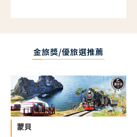
金旅獎/優旅選推薦
蒙貝