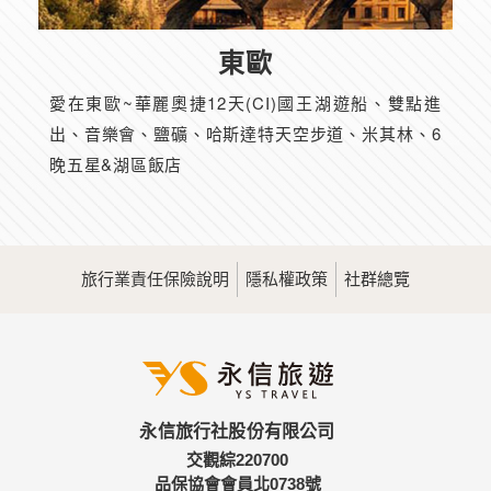
東歐
愛在東歐~華麗奧捷12天(CI)國王湖遊船、雙點進
出、音樂會、鹽礦、哈斯達特天空步道、米其林、6
晚五星&湖區飯店
旅行業責任保險說明
隱私權政策
社群總覽
永信旅行社股份有限公司
交觀綜220700
品保協會會員北0738號