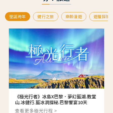
聖誕跨年
健行之旅
樂齡漫遊
遊獵探險
《極光行者》冰島X巴黎．夢幻藍湖.教堂
山.冰健行.藍冰洞探秘.巴黎饗宴10天
查看更多極光行程 >