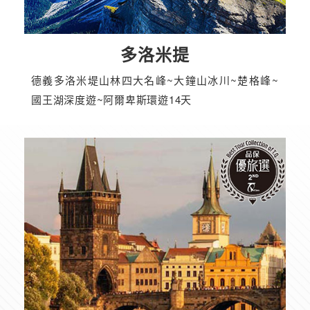
多洛米提
德義多洛米堤山林四大名峰~大鐘山冰川~楚格峰~
國王湖深度遊~阿爾卑斯環遊14天