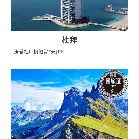
杜拜
溱愛杜拜帆船賞7天(EK)