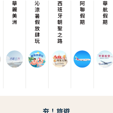
華麗美洲
沁涼暑假放肆玩
西班牙朝聖之路
阿聯假期
華航假期
夯！旅遊