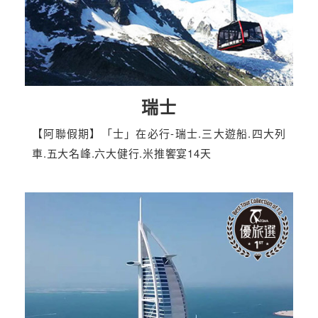
瑞士
【阿聯假期】「士」在必行-瑞士.三大遊船.四大列
車.五大名峰.六大健行.米推饗宴14天